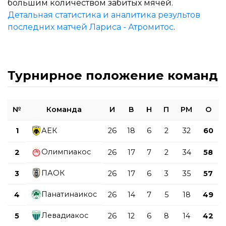
большим количеством забитых мячей.
Детальная статистика и аналитика результов
последних матчей Лариса - Атромитос
.
Турнирное положение команд
№
Команда
И
В
Н
П
РМ
О
1
АЕК
26
18
6
2
32
60
Олимпиакос
2
26
17
7
2
34
58
ПАОК
3
26
17
6
3
35
57
Панатинаикос
4
26
14
7
5
18
49
Левадиакос
5
26
12
6
8
14
42