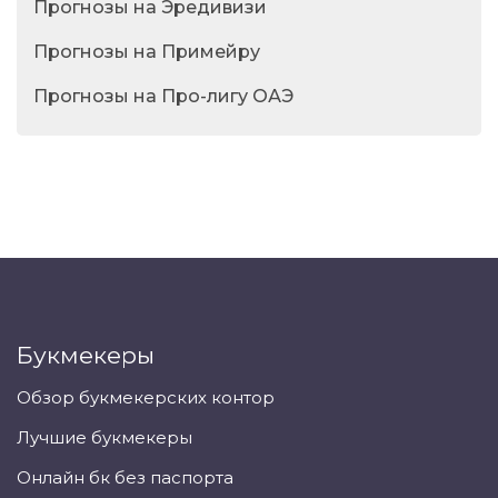
Прогнозы на Эредивизи
Прогнозы на Примейру
Прогнозы на Про-лигу ОАЭ
Букмекеры
Обзор букмекерских контор
Лучшие букмекеры
Онлайн бк без паспорта