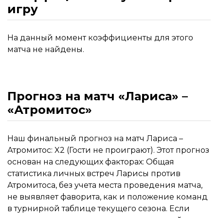
игру
На данный момент коэффициенты для этого
матча не найдены.
Прогноз на матч «Лариса» –
«Атромитос»
Наш финальный прогноз на матч Лариса –
Атромитос: X2 (Гости не проиграют). Этот прогноз
основан на следующих факторах: Общая
статистика личных встреч Ларисы против
Атромитоса, без учета места проведения матча,
не выявляет фаворита, как и положение команд
в турнирной таблице текущего сезона. Если