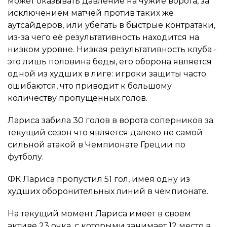
может оказывать давление на чужие ворота, за
исключением матчей против таких же
аутсайдеров, или убегать в быстрые контратаки,
из-за чего её результативность находится на
низком уровне. Низкая результативность клуба -
это лишь половина беды, его оборона является
одной из худших в лиге: игроки защиты часто
ошибаются, что приводит к большому
количеству пропущенных голов.
Лариса забила 30 голов в ворота соперников за
текущий сезон что является далеко не самой
сильной атакой в Чемпионате Греции по
футболу.
ФК Лариса пропустил 51 гол, имея одну из
худших оборонительных линий в чемпионате.
На текущий момент Лариса имеет в своем
активе 23 очка, с которыми занимает 12 место в