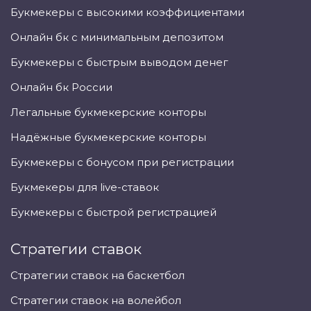
Букмекеры с высокими коэффициентами
Онлайн бк с минимальным депозитом
Букмекеры с быстрым выводом денег
Онлайн бк России
Легальные букмекерские конторы
Надёжные букмекерские конторы
Букмекеры с бонусом при регистрации
Букмекеры для live-ставок
Букмекеры с быстрой регистрацией
Стратегии ставок
Стратегии ставок на баскетбол
Стратегии ставок на волейбол