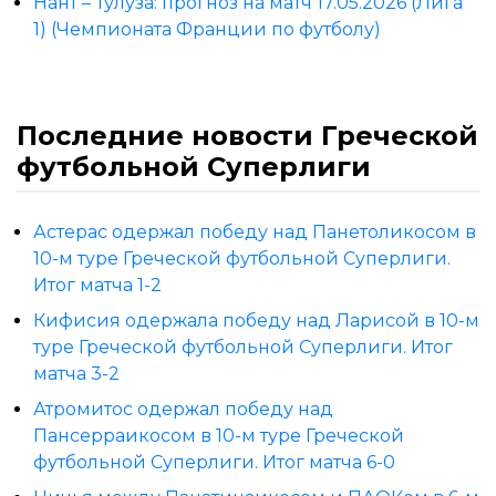
Нант – Тулуза: прогноз на матч 17.05.2026 (Лига
1) (Чемпионата Франции по футболу)
Последние новости Греческой
футбольной Суперлиги
Астерас одержал победу над Панетоликосом в
10-м туре Греческой футбольной Суперлиги.
Итог матча 1-2
Кифисия одержала победу над Ларисой в 10-м
туре Греческой футбольной Суперлиги. Итог
матча 3-2
Атромитос одержал победу над
Пансерраикосом в 10-м туре Греческой
футбольной Суперлиги. Итог матча 6-0