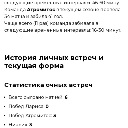
следующие временные интервалы: 46-60 минут.
Команда
Атромитос
в текущем сезоне провела
34 матча и забила 41 гол.
Чаще всего (11 раз) команда забивала в
следующие временные интервалы: 16-30 минут.
История личных встреч и
текущая форма
Статистика очных встреч
Всего сыграно матчей:
6
Побед Лариса:
0
Побед Атромитос:
3
Ничьих:
3