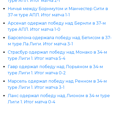
туре АПЛ. Итог матча 2-1
Ничья между Борнмутом и Манчестер Сити в
37-м туре АПЛ. Итог матча 1-1
Арсенал одержал победу над Бернли в 37-м
туре АПЛ. Итог матча 1-0
Барселона одержала победу над Бетисом в 37-
м туре Ла Лиги. Итог матча 3-1
Страсбур одержал победу над Монако в 34-м
туре Лиги 1. Итог матча 5-4
Гавр одержал победу над Лорьяном в 34-м
туре Лиги 1. Итог матча 0-2
Марсель одержал победу над Ренном в 34-м
туре Лиги 1. Итог матча 3-1
Ланс одержал победу над Лионом в 34-м туре
Лиги 1. Итог матча 0-4