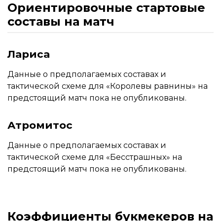
Ориентировочные стартовые
составы на матч
Лариса
Данные о предполагаемых составах и
тактической схеме для «Королевы равнины» на
предстоящий матч пока не опубликованы.
Атромитос
Данные о предполагаемых составах и
тактической схеме для «Бесстрашных» на
предстоящий матч пока не опубликованы.
Коэффициенты букмекеров на