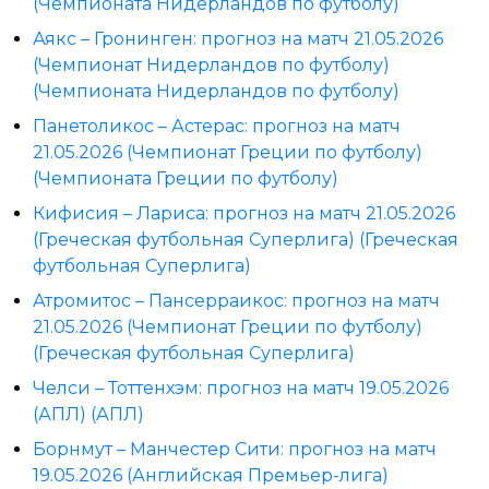
(Чемпионата Нидерландов по футболу)
Аякс – Гронинген: прогноз на матч 21.05.2026
(Чемпионат Нидерландов по футболу)
(Чемпионата Нидерландов по футболу)
Панетоликос – Астерас: прогноз на матч
21.05.2026 (Чемпионат Греции по футболу)
(Чемпионата Греции по футболу)
Кифисия – Лариса: прогноз на матч 21.05.2026
(Греческая футбольная Суперлига) (Греческая
футбольная Суперлига)
Атромитос – Пансерраикос: прогноз на матч
21.05.2026 (Чемпионат Греции по футболу)
(Греческая футбольная Суперлига)
Челси – Тоттенхэм: прогноз на матч 19.05.2026
(АПЛ) (АПЛ)
Борнмут – Манчестер Сити: прогноз на матч
19.05.2026 (Английская Премьер-лига)