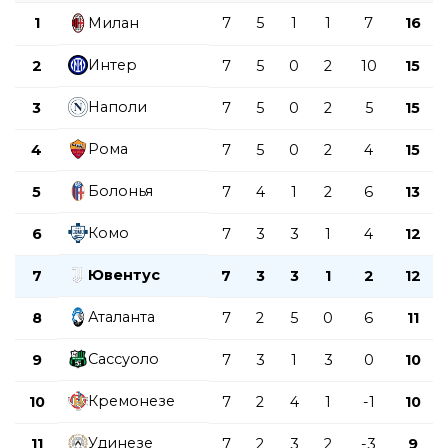
1
Милан
7
5
1
1
7
16
Интер
2
7
5
0
2
10
15
Наполи
3
7
5
0
2
5
15
Рома
4
7
5
0
2
4
15
Болонья
5
7
4
1
2
6
13
Комо
6
7
3
3
1
4
12
Ювентус
7
7
3
3
1
2
12
Аталанта
8
7
2
5
0
6
11
Сассуоло
9
7
3
1
3
0
10
Кремонезе
10
7
2
4
1
-1
10
Удинезе
11
7
2
3
2
-3
9