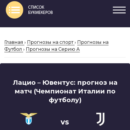
Главная
›
Прогнозы на спорт
›
Прогнозы на
Футбол
›
Прогнозы на Серию А
Лацио – Ювентус: прогноз на
матч (Чемпионат Италии по
футболу)
vs