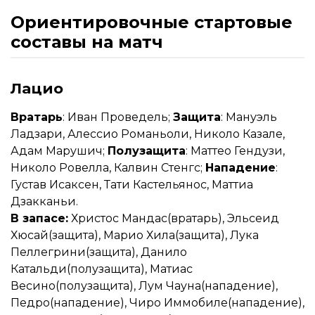
Ориентировочные стартовые
составы на матч
Лацио
Вратарь
: Иван Проведель;
Защита
: Мануэль
Ладзари, Алессио Романьоли, Николо Казале,
Адам Марушич;
Полузащита
: Маттео Гендузи,
Николо Ровелла, Калвин Стенгс;
Нападение
:
Густав Исаксен, Тати Кастельянос, Маттиа
Дзакканьи.
В запасе:
Христос Мандас(вратарь), Эльсеид
Хюсай(защита), Марио Хила(защита), Лука
Пеллегрини(защита), Данило
Катальди(полузащита), Матиас
Весино(полузащита), Лум Чауна(нападение),
Педро(нападение), Чиро Иммобиле(нападение),