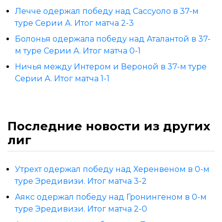
Лечче одержал победу над Сассуоло в 37-м
туре Серии А. Итог матча 2-3
Болонья одержала победу над Аталантой в 37-
м туре Серии А. Итог матча 0-1
Ничья между Интером и Вероной в 37-м туре
Серии А. Итог матча 1-1
Последние новости из других
лиг
Утрехт одержал победу над Херенвеном в 0-м
туре Эредивизи. Итог матча 3-2
Аякс одержал победу над Гронингеном в 0-м
туре Эредивизи. Итог матча 2-0