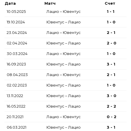
Дата
Матч
Счет
10.05.2025
Лацио – Ювентус
1 - 1
19.10.2024
Ювентус – Лацио
1 - 0
23.04.2024
Лацио – Ювентус
2 - 1
02.04.2024
Ювентус – Лацио
2 - 0
30.03.2024
Лацио – Ювентус
1 - 0
16.09.2023
Ювентус – Лацио
3 - 1
08.04.2023
Лацио – Ювентус
2 - 1
02.02.2023
Ювентус – Лацио
1 - 0
13.11.2022
Ювентус – Лацио
3 - 0
16.05.2022
Ювентус – Лацио
2 - 2
20.11.2021
Лацио – Ювентус
0 - 2
06.03.2021
Ювентус – Лацио
3 - 1