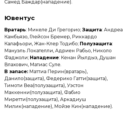
Самед Баждар(нападение).
Ювентус
Вратарь
: Микеле Ди Грегорио;
Защита
: Андреа
Камбьязо, Глейсон Бремер, Риккардо
Калафьори, Жан-Клер Тодибо;
Полузащита
:
Мануэль Локателли, Адриен Рабьо, Николо
Фаджоли;
Нападение
: Кенан Йылдыз, Душан
Влахович, Матиас Суле.
В запасе:
Маттиа Перин(вратарь),
Данило(защита), Федерико Гатти(защита),
Тимоти Веа(полузащита), Уэстон
Маккенни(полузащита), Фабио
Миретти(полузащита), Аркадиуш
Милик(нападение), Мойзе Кин(нападение).