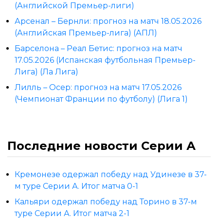
(Английской Премьер-лиги)
Арсенал – Бернли: прогноз на матч 18.05.2026
(Английская Премьер-лига) (АПЛ)
Барселона – Реал Бетис: прогноз на матч
17.05.2026 (Испанская футбольная Премьер-
Лига) (Ла Лига)
Лилль – Осер: прогноз на матч 17.05.2026
(Чемпионат Франции по футболу) (Лига 1)
Последние новости Серии А
Кремонезе одержал победу над Удинезе в 37-
м туре Серии А. Итог матча 0-1
Кальяри одержал победу над Торино в 37-м
туре Серии А. Итог матча 2-1