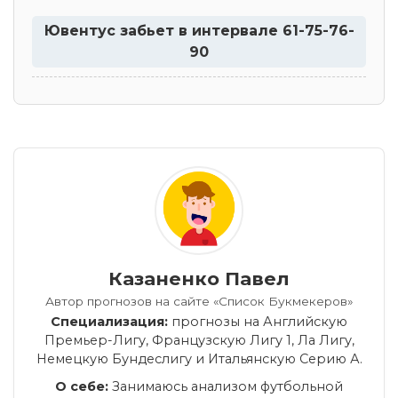
Ювентус забьет в интервале 61-75-76-
90
Казаненко Павел
Автор прогнозов на сайте «Список Букмекеров»
Специализация:
прогнозы на Английскую
Премьер-Лигу, Французскую Лигу 1, Ла Лигу,
Немецкую Бундеслигу и Итальянскую Серию А.
О себе:
Занимаюсь анализом футбольной