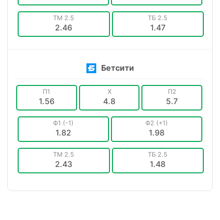
ТМ 2.5
ТБ 2.5
2.46
1.47
Бетсити
П1
X
П2
1.56
4.8
5.7
Ф1 (-1)
Ф2 (+1)
1.82
1.98
ТМ 2.5
ТБ 2.5
2.43
1.48