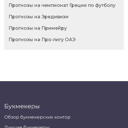
Прогнозы на чемпионат Греции по футболу
Прогнозы на Эредивизи
Прогнозы на Примейру
Прогнозы на Про-лигу ОАЭ
Букмекеры
Обзор букмекерских контор
Лучшие букмекеры