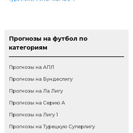
Прогнозы на футбол по
категориям
Прогнозы на АПЛ
Прогнозы на Бундеслигу
Прогнозы на Ла Лигу
Прогнозы на Серию А
Прогнозы на Лигу 1
Прогнозы на Турецкую Суперлигу