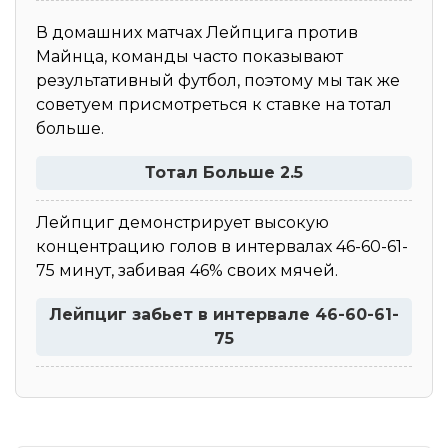
В домашних матчах Лейпцига против
Майнца, команды часто показывают
результативный футбол, поэтому мы так же
советуем присмотреться к ставке на тотал
больше.
Тотал Больше 2.5
Лейпциг демонстрирует высокую
концентрацию голов в интервалах 46-60-61-
75 минут, забивая 46% своих мячей.
Лейпциг забьет в интервале 46-60-61-
75