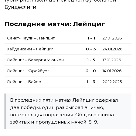
Бундеслиги.
Последние матчи: Лейпциг
Санкт-Паули – Лейпциг
1 - 1
27.01.2026
Хайденхайм – Лейпциг
0 - 3
24.01.2026
Лейпциг – Бавария Мюнхен
1 - 5
17.01.2026
Лейпциг – Фрайбург
2 - 0
14.01.2026
Лейпциг – Байер
1 - 3
20.12.2025
В последних пяти матчах Лейпциг одержал
две победы, один раз сыграл вничью,
потерпел два поражения. Общая разница
забитых и пропущенных мячей: 8–9.