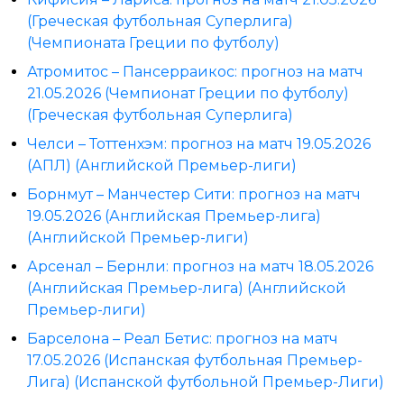
(Греческая футбольная Суперлига)
(Чемпионата Греции по футболу)
Атромитос – Пансерраикос: прогноз на матч
21.05.2026 (Чемпионат Греции по футболу)
(Греческая футбольная Суперлига)
Челси – Тоттенхэм: прогноз на матч 19.05.2026
(АПЛ) (Английской Премьер-лиги)
Борнмут – Манчестер Сити: прогноз на матч
19.05.2026 (Английская Премьер-лига)
(Английской Премьер-лиги)
Арсенал – Бернли: прогноз на матч 18.05.2026
(Английская Премьер-лига) (Английской
Премьер-лиги)
Барселона – Реал Бетис: прогноз на матч
17.05.2026 (Испанская футбольная Премьер-
Лига) (Испанской футбольной Премьер-Лиги)