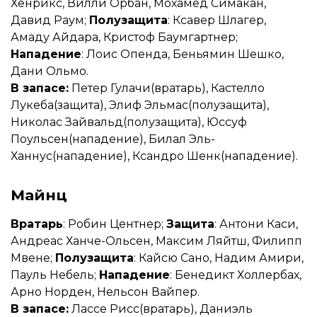
Хенрикс, Вилли Орбан, Мохамед Симакан,
Давид Раум;
Полузащита
: Ксавер Шлагер,
Амаду Айдара, Кристоф Баумгартнер;
Нападение
: Лоис Опенда, Беньямин Шешко,
Дани Ольмо.
В запасе:
Петер Гулачи(вратарь), Кастелло
Лукеба(защита), Элиф Эльмас(полузащита),
Николас Зайвальд(полузащита), Юссуф
Поульсен(нападение), Билал Эль-
Ханнус(нападение), Ксандро Шенк(нападение).
Майнц
Вратарь
: Робин Центнер;
Защита
: Антони Каси,
Андреас Ханче-Ольсен, Максим Ляйтш, Филипп
Мвене;
Полузащита
: Кайсю Сано, Надим Амири,
Пауль Небель;
Нападение
: Бенедикт Холлербах,
Арно Норден, Нельсон Вайпер.
В запасе:
Лассе Рисс(вратарь), Даниэль