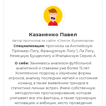
Казаненко Павел
Автор прогнозов на сайте «Список Букмекеров»
Специализация:
прогнозы на Английскую
Премьер-Лигу, Французскую Лигу 1, Ла Лигу,
Немецкую Бундеслигу и Итальянскую Серию А.
О себе:
Занимаюсь анализом футбольной
аналитикой и ставками уже более 15 лет.
Комплексно подхожу к изучению формы
игроков, анализу последних матчей и состояния
команд, а также выявлению трендов в
статистике личных встреч. Имею собственную
методологию прогнозирования, которая
учитывает все эти факторы, а также турнирную
мотивацию и амбиции, место проведения