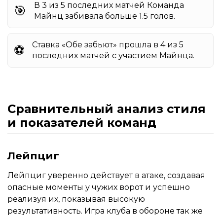
В 3 из 5 последних матчей Команда
🎯
Майнц забивала больше 1.5 голов.
Ставка «Обе забьют» прошла в 4 из 5
⚽️
последних матчей с участием Майнца.
Сравнительный анализ стиля
и показателей команд
Лейпциг
Лейпциг уверенно действует в атаке, создавая
опасные моменты у чужих ворот и успешно
реализуя их, показывая высокую
результативность. Игра клуба в обороне так же