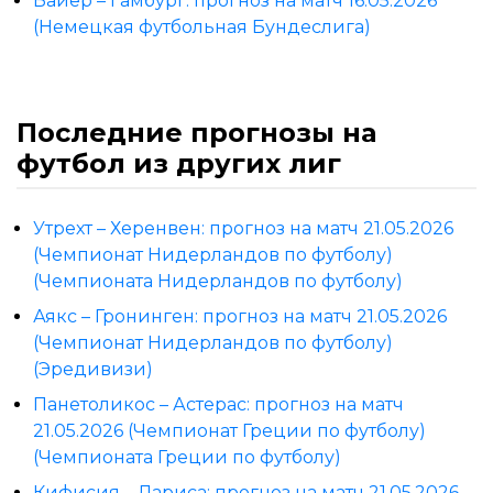
Байер – Гамбург: прогноз на матч 16.05.2026
(Немецкая футбольная Бундеслига)
Последние прогнозы на
футбол из других лиг
Утрехт – Херенвен: прогноз на матч 21.05.2026
(Чемпионат Нидерландов по футболу)
(Чемпионата Нидерландов по футболу)
Аякс – Гронинген: прогноз на матч 21.05.2026
(Чемпионат Нидерландов по футболу)
(Эредивизи)
Панетоликос – Астерас: прогноз на матч
21.05.2026 (Чемпионат Греции по футболу)
(Чемпионата Греции по футболу)
Кифисия – Лариса: прогноз на матч 21.05.2026