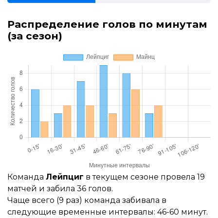
Распределение голов по минутам
(за сезон)
Команда
Лейпциг
в текущем сезоне провела 19
матчей и забила 36 голов.
Чаще всего (9 раз) команда забивала в
следующие временные интервалы: 46-60 минут.