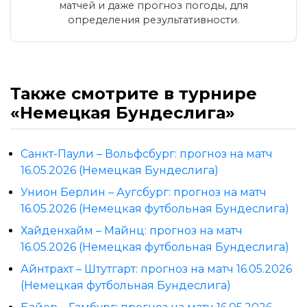
матчей и даже прогноз погоды, для
определения результативности.
Также смотрите в турнире
«Немецкая Бундеслига»
Санкт-Паули – Вольфсбург: прогноз на матч
16.05.2026 (Немецкая Бундеслига)
Унион Берлин – Аугсбург: прогноз на матч
16.05.2026 (Немецкая футбольная Бундеслига)
Хайденхайм – Майнц: прогноз на матч
16.05.2026 (Немецкая футбольная Бундеслига)
Айнтрахт – Штутгарт: прогноз на матч 16.05.2026
(Немецкая футбольная Бундеслига)