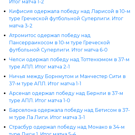
Итог матча 1-2
Кифисия одержала победу над Ларисой в 10-м
туре Греческой футбольной Суперлиги. Итог
матча 3-2
Атромитос одержал победу над
Пансерраикосом в 10-м туре Греческой
футбольной Суперлиги. Итог матча 6-0
Челси одержал победу над Тоттенхэмом в 37-м
туре АПЛ. Итог матча 2-1
Ничья между Борнмутом и Манчестер Сити в
37-м туре АПЛ. Итог матча 1-1
Арсенал одержал победу над Бернли в 37-м
туре АПЛ. Итог матча 1-0
Барселона одержала победу над Бетисом в 37-
м туре Ла Лиги. Итог матча 3-1
Страсбур одержал победу над Монако в 34-м
туре Лиги 1. Итог матча 5-4