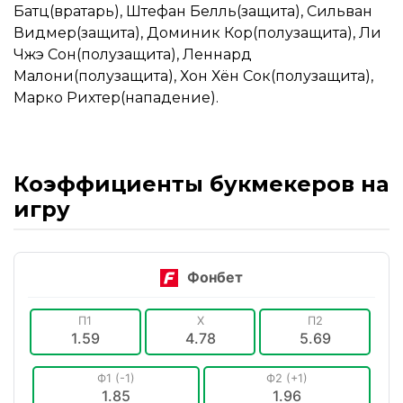
Батц(вратарь), Штефан Белль(защита), Сильван
Видмер(защита), Доминик Кор(полузащита), Ли
Чжэ Сон(полузащита), Леннард
Малони(полузащита), Хон Хён Сок(полузащита),
Марко Рихтер(нападение).
Коэффициенты букмекеров на
игру
Фонбет
П1
X
П2
1.59
4.78
5.69
Ф1 (-1)
Ф2 (+1)
1.85
1.96