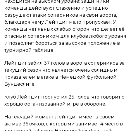
находится на высоком уровне: защитники
команды действуют слаженно и успешно
разрушают атаки соперников на свои ворота,
благодаря чему Лейпциг мало пропускает. У
команды нет явных слабых сторон, что делает её
опасным соперником для клубов любого уровня
и позволяет бороться за высокое положение в
турнирной таблице.
Лейпциг забил 37 голов в ворота соперников за
текущий сезон что является очень солидным
показателем в атаке в Немецкой футбольной
Бундеслиге.
Клуб Лейпциг пропустил 25 голов, что говорит о
хорошо организованной игре в обороне.
На текущий момент Лейпциг имеет в своем
активе 36 очков, с которыми занимает 4 место в
турнирной таблице Немецкой футбольной