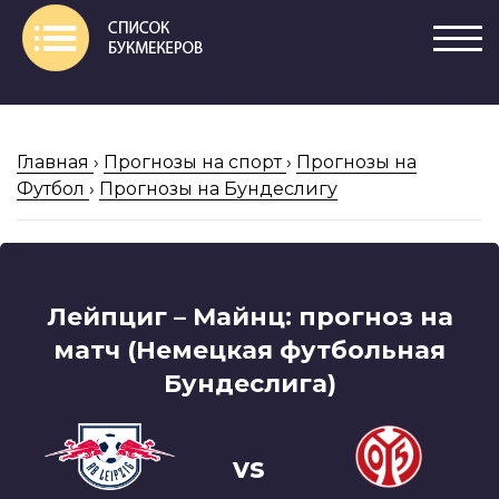
Главная
›
Прогнозы на спорт
›
Прогнозы на
Футбол
›
Прогнозы на Бундеслигу
Лейпциг – Майнц: прогноз на
матч (Немецкая футбольная
Бундеслига)
vs