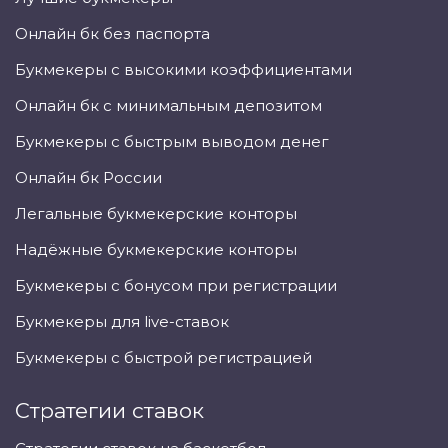
Онлайн бк без паспорта
Букмекеры с высокими коэффициентами
Онлайн бк с минимальным депозитом
Букмекеры с быстрым выводом денег
Онлайн бк России
Легальные букмекерские конторы
Надёжные букмекерские конторы
Букмекеры с бонусом при регистрации
Букмекеры для live-ставок
Букмекеры с быстрой регистрацией
Стратегии ставок