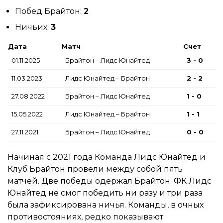
Побед Брайтон:
2
Ничьих:
3
Дата
Матч
Счет
01.11.2025
Брайтон – Лидс Юнайтед
3 - 0
11.03.2023
Лидс Юнайтед – Брайтон
2 - 2
27.08.2022
Брайтон – Лидс Юнайтед
1 - 0
15.05.2022
Лидс Юнайтед – Брайтон
1 - 1
27.11.2021
Брайтон – Лидс Юнайтед
0 - 0
Начиная с 2021 года Команда Лидс Юнайтед и
Клуб Брайтон провели между собой пять
матчей. Две победы одержал Брайтон. ФК Лидс
Юнайтед не смог победить ни разу и три раза
была зафиксирована ничья. Команды, в очных
противостояниях, редко показывают