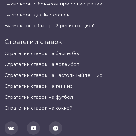
Букмекеры с бонусом при регистрации
Букмекеры для live-ставок
Букмекеры с быстрой регистрацией
Стратегии ставок
Стратегии ставок на баскетбол
Стратегии ставок на волейбол
Стратегии ставок на настольный теннис
Стратегии ставок на теннис
Стратегии ставок на футбол
Стратегии ставок на хоккей