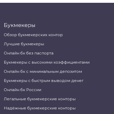
Букмекеры
Обзор букмекерских контор
Лучшие букмекеры
Онлайн бк без паспорта
Букмекеры с высокими коэффициентами
Онлайн бк с минимальным депозитом
Букмекеры с быстрым выводом денег
Онлайн бк России
Легальные букмекерские конторы
Надёжные букмекерские конторы