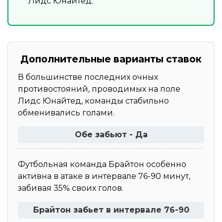
Лидс Юнайтед.
Дополнительные варианты ставок
В большинстве последних очных
противостояний, проводимых на поле
Лидс Юнайтед, команды стабильно
обменивались голами.
Обе забьют - Да
Футбольная команда Брайтон особенно
активна в атаке в интервале 76-90 минут,
забивая 35% своих голов.
Брайтон забьет в интервале 76-90