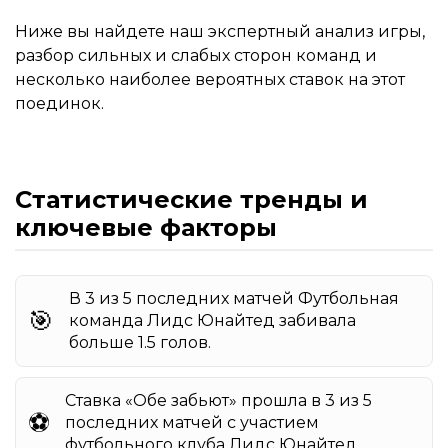
Ниже вы найдете наш экспертный анализ игры,
разбор сильных и слабых сторон команд и
несколько наиболее вероятных ставок на этот
поединок.
Статистические тренды и
ключевые факторы
В 3 из 5 последних матчей Футбольная
🎯
команда Лидс Юнайтед забивала
больше 1.5 голов.
Ставка «Обе забьют» прошла в 3 из 5
⚽️
последних матчей с участием
футбольного клуба Лидс Юнайтед.