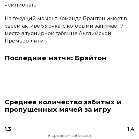
чемпионате.
На текущий момент Команда Брайтон имеет в
своем активе 53 очка, с которыми занимает 7
место в турнирной таблице Английской
Премьер-лиги.
Последние матчи: Брайтон
Среднее количество забитых и
пропущенных мячей за игру
1.3
1.4
В среднем забивают