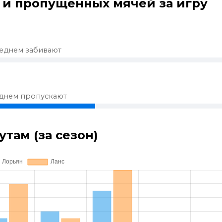
 и пропущенных мячей за игру
еднем забивают
днем пропускают
там (за сезон)