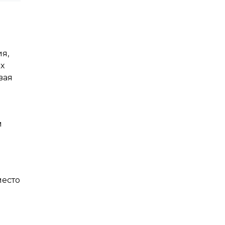
я,
х
вая
м
место