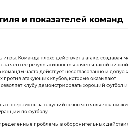
тиля и показателей команд
игры. Команда плохо действует в атаке, создавая м
-за чего её результативность является такой низкой
а команды часто действует несогласованно и допуск
х против атакующих клубов, которые оказывают
е позволяет клубу демонстрировать хороший футбол и
ота соперников за текущий сезон что является низк
Франции по футболу.
 определенные проблемы в оборонительных действия