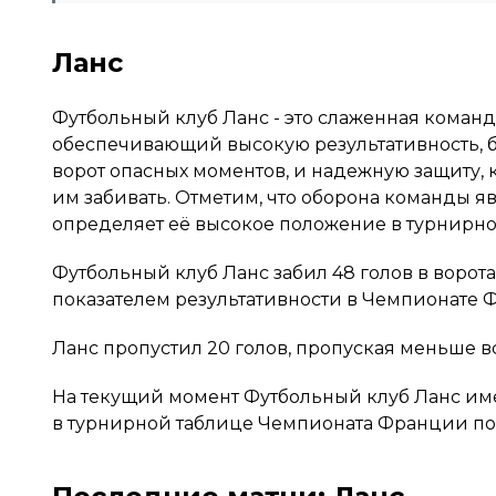
Ланс
Футбольный клуб Ланс - это слаженная команд
обеспечивающий высокую результативность, б
ворот опасных моментов, и надежную защиту, 
им забивать. Отметим, что оборона команды яв
определяет её высокое положение в турнирно
Футбольный клуб Ланс забил 48 голов в ворот
показателем результативности в Чемпионате 
Ланс пропустил 20 голов, пропуская меньше в
На текущий момент Футбольный клуб Ланс имее
в турнирной таблице Чемпионата Франции по 