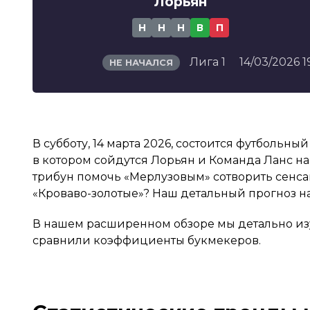
Лорьян
Н
Н
Н
В
П
Лига 1
14/03/2026 
НЕ НАЧАЛСЯ
В субботу, 14 марта 2026, состоится футбольн
в котором сойдутся Лорьян и Команда Ланс н
трибун помочь «Мерлузовым» сотворить сенсац
«Кроваво-золотые»? Наш детальный прогноз на
В нашем расширенном обзоре мы детально изу
сравнили коэффициенты букмекеров.