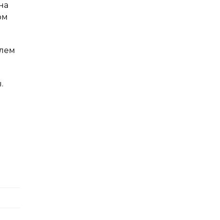
на
ом
елем
.