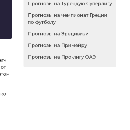
Прогнозы на Турецкую Суперлигу
Прогнозы на чемпионат Греции
по футболу
Прогнозы на Эредивизи
Прогнозы на Примейру
Прогнозы на Про-лигу ОАЭ
атч
 от
етом
ько