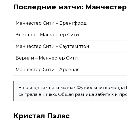
Последние матчи: Манчестер
Манчестер Сити – Брентфорд
Эвертон – Манчестер Сити
Манчестер Сити – Саутгемптон
Бернли – Манчестер Сити
Манчестер Сити – Арсенал
В последних пяти матчах Футбольная команда
сыграла вничью. Общая разница забитых и про
Кристал Пэлас