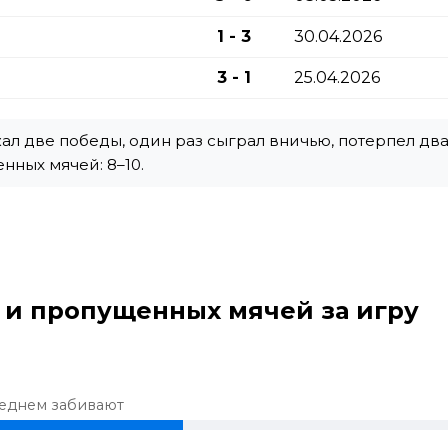
1 - 3
30.04.2026
3 - 1
25.04.2026
ал две победы, один раз сыграл вничью, потерпел дв
нных мячей: 8–10.
 и пропущенных мячей за игру
еднем забивают