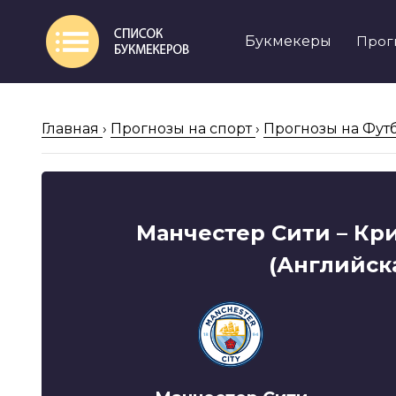
Букмекеры
Прог
Главная
›
Прогнозы на спорт
›
Прогнозы на Фут
Манчестер Сити – Кри
(Английск