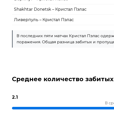
Shakhtar Donetsk – Кристал Пэлас
Ливерпуль – Кристал Пэлас
В последних пяти матчах Кристал Пэлас одерж
поражения. Общая разница забитых и пропуще
Среднее количество забитых
2.1
В ср