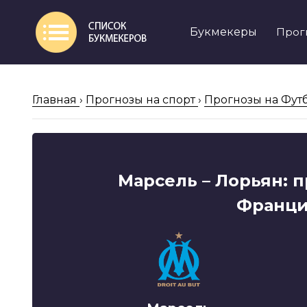
Букмекеры
Прог
Главная
›
Прогнозы на спорт
›
Прогнозы на Фут
Марсель – Лорьян: 
Франци