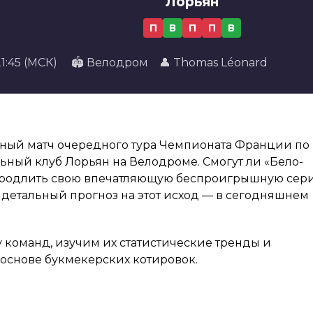
Лорьян
П
В
П
П
В
21:45 (МСК)
🏟️ Велодром
👤 Thomas Léonard
ольный матч очередного тура Чемпионата Франции по
льный клуб Лорьян на Велодроме. Смогут ли «Бело-
 продлить свою впечатляющую беспроигрышную сер
детальный прогноз на этот исход — в сегодняшнем
 команд, изучим их статистические тренды и
основе букмекерских котировок.