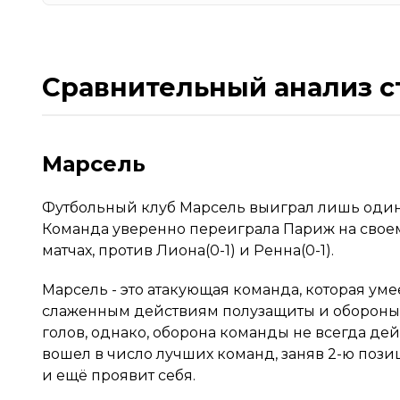
Сравнительный анализ с
Марсель
Футбольный клуб Марсель выиграл лишь один и
Команда уверенно переиграла Париж на своем 
матчах, против Лиона(0-1) и Ренна(0-1).
Марсель - это атакующая команда, которая уме
слаженным действиям полузащиты и обороны. У 
голов, однако, оборона команды не всегда де
вошел в число лучших команд, заняв 2-ю позиц
и ещё проявит себя.