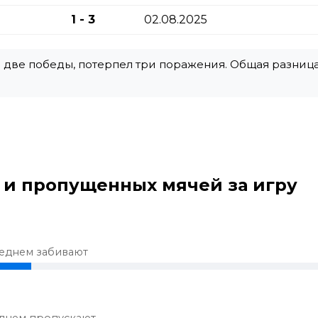
1 - 3
02.08.2025
л две победы, потерпел три поражения. Общая разниц
 и пропущенных мячей за игру
еднем забивают