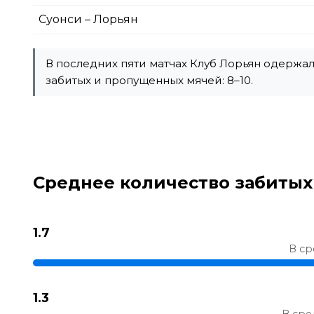
Суонси – Лорьян
В последних пяти матчах Клуб Лорьян одержа
забитых и пропущенных мячей: 8–10.
Среднее количество забитых
1.7
В ср
1.3