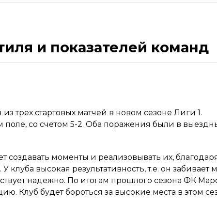
тиля и показателей команд
з трех стартовых матчей в новом сезоне Лиги 1.
поле, со счетом 5-2. Оба поражения были в выездн
ет создавать моменты и реализовывать их, благодар
клуба высокая результативность, т.е. он забивает 
йствует надежно. По итогам прошлого сезона ФК Мар
ию. Клуб будет бороться за высокие места в этом се