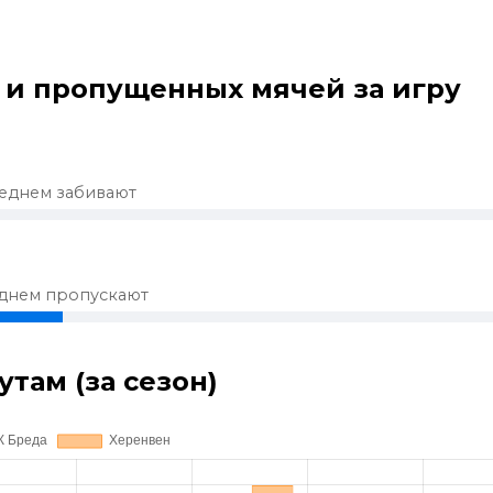
 и пропущенных мячей за игру
еднем забивают
днем пропускают
там (за сезон)