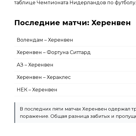
таблице Чемпионата Нидерландов по футболу
Последние матчи: Херенвен
Волендам – Херенвен
Херенвен – Фортуна Ситтард
АЗ – Херенвен
Херенвен – Хераклес
НЕК – Херенвен
В последних пяти матчах Херенвен одержал т
поражение. Общая разница забитых и пропуще