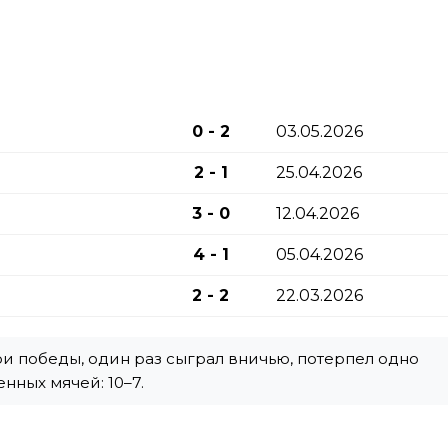
.
0 - 2
03.05.2026
2 - 1
25.04.2026
3 - 0
12.04.2026
4 - 1
05.04.2026
2 - 2
22.03.2026
ри победы, один раз сыграл вничью, потерпел одно
нных мячей: 10–7.