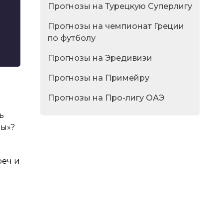
Прогнозы на Турецкую Суперлигу
Прогнозы на чемпионат Греции
по футболу
Прогнозы на Эредивизи
Прогнозы на Примейру
Прогнозы на Про-лигу ОАЭ
ь
зы»?
реч и