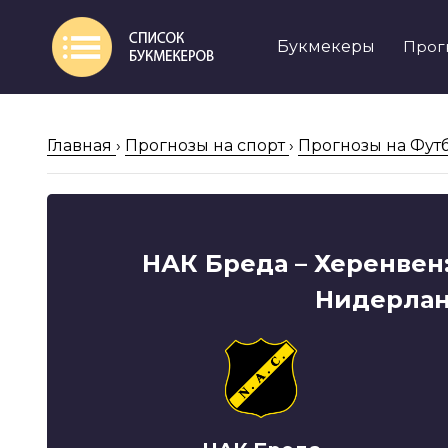
Букмекеры
Прог
Главная
›
Прогнозы на спорт
›
Прогнозы на Фут
НАК Бреда – Херенвен
Нидерлан