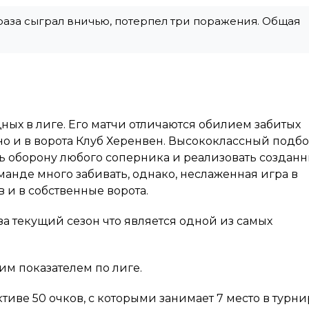
раза сыграл вничью, потерпел три поражения. Общая
ых в лиге. Его матчи отличаются обилием забитых
 но и в ворота Клуб Херенвен. Высококлассный подб
ь оборону любого соперника и реализовать создан
манде много забивать, однако, неслаженная игра в
 и в собственные ворота.
за текущий сезон что является одной из самых
ним показателем по лиге.
тиве 50 очков, с которыми занимает 7 место в турн