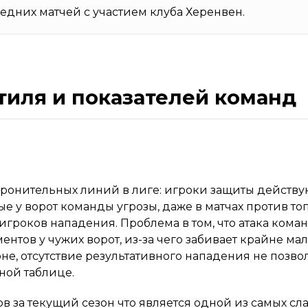
ледних матчей с участием клуба Херенвен.
тиля и показателей команд
ронительных линий в лиге: игроки защиты действу
е у ворот команды угрозы, даже в матчах против топ
гроков нападения. Проблема в том, что атака кома
ентов у чужих ворот, из-за чего забивает крайне ма
не, отсутствие результативного нападения не позво
ной таблице.
в за текущий сезон что является одной из самых сл