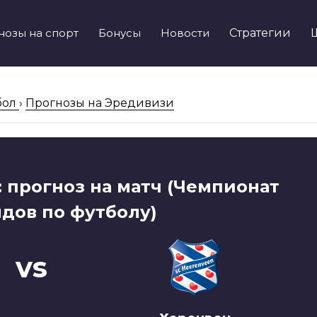
нозы на спорт
Бонусы
Новости
Стратегии
бол
›
Прогнозы на Эредивизи
: прогноз на матч (Чемпионат
дов по футболу)
vs