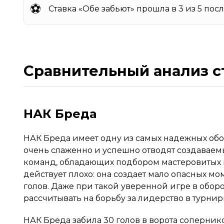
⚽️
Ставка «Обе забьют» прошла в 3 из 5 пос
Сравнительный анализ с
НАК Бреда
НАК Бреда имеет одну из самых надежных обо
очень слаженно и успешно отводят создаваемы
команд, обладающих подбором мастеровитых и
действует плохо: она создает мало опасных мом
голов. Даже при такой уверенной игре в оборо
рассчитывать на борьбу за лидерство в турнир
НАК Бреда забила 30 голов в ворота сопернико