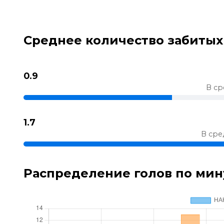
Среднее количество забитых
0.9
В ср
1.7
В сре
Распределение голов по мину