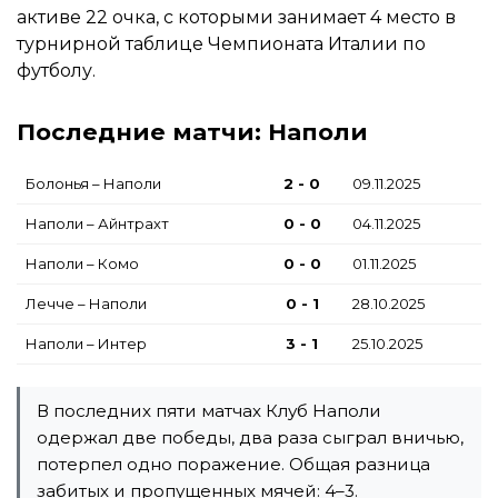
активе 22 очка, с которыми занимает 4 место в
турнирной таблице Чемпионата Италии по
футболу.
Последние матчи: Наполи
Болонья – Наполи
2 - 0
09.11.2025
Наполи – Айнтрахт
0 - 0
04.11.2025
Наполи – Комо
0 - 0
01.11.2025
Лечче – Наполи
0 - 1
28.10.2025
Наполи – Интер
3 - 1
25.10.2025
В последних пяти матчах Клуб Наполи
одержал две победы, два раза сыграл вничью,
потерпел одно поражение. Общая разница
забитых и пропущенных мячей: 4–3.