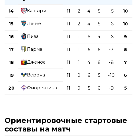
Кальяри
14
11
2
4
5
-5
10
Лечче
15
11
2
4
5
-6
10
Пиза
16
11
1
6
4
-6
9
Парма
17
11
1
5
5
-7
8
Дженоа
18
11
1
4
6
-8
7
Верона
19
11
0
6
5
-10
6
Фиорентина
20
11
0
5
6
-9
5
Ориентировочные стартовые
составы на матч