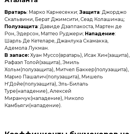
Вратарь
: Марко Карнесекки;
Защита
: Джорджо
Скальвини, Берат Джимсити, Сеад Колашинац;
Полузащита
: Давиде Дзаппакоста, Мартен де
Рон, Эдерсон, Маттео Руджери;
Нападение
:
Шарль Де Кетеларе, Джанлука Скамакка,
Адемола Лукман.
В запасе:
Хуан Муссо(вратарь), Исак Хин(защита),
Рафаэл Толой(защита), Эмиль
Хольм(полузащита), Митчел Баккер(полузащита),
Марио Пашалич(полузащита), Мишель
Н'Дойе(полузащита), Эль-Билаль
Туре(нападение), Алексей
Миранчук(нападение), Николо
Камбьяги(нападение).