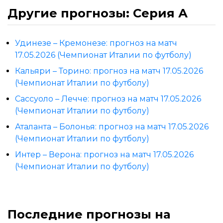
Другие прогнозы: Серия А
Удинезе – Кремонезе: прогноз на матч
17.05.2026 (Чемпионат Италии по футболу)
Кальяри – Торино: прогноз на матч 17.05.2026
(Чемпионат Италии по футболу)
Сассуоло – Лечче: прогноз на матч 17.05.2026
(Чемпионат Италии по футболу)
Аталанта – Болонья: прогноз на матч 17.05.2026
(Чемпионат Италии по футболу)
Интер – Верона: прогноз на матч 17.05.2026
(Чемпионат Италии по футболу)
Последние прогнозы на