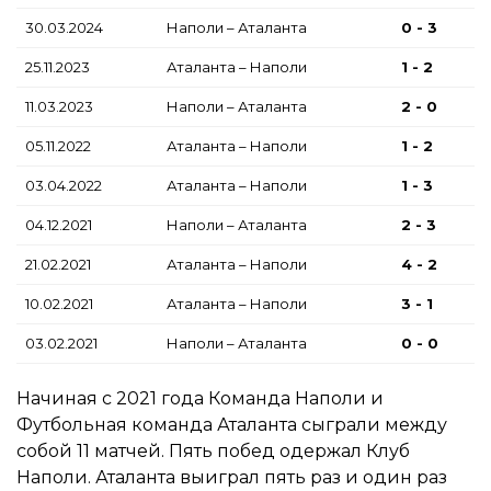
30.03.2024
Наполи – Аталанта
0 - 3
25.11.2023
Аталанта – Наполи
1 - 2
11.03.2023
Наполи – Аталанта
2 - 0
05.11.2022
Аталанта – Наполи
1 - 2
03.04.2022
Аталанта – Наполи
1 - 3
04.12.2021
Наполи – Аталанта
2 - 3
21.02.2021
Аталанта – Наполи
4 - 2
10.02.2021
Аталанта – Наполи
3 - 1
03.02.2021
Наполи – Аталанта
0 - 0
Начиная с 2021 года Команда Наполи и
Футбольная команда Аталанта сыграли между
собой 11 матчей. Пять побед одержал Клуб
Наполи. Аталанта выиграл пять раз и один раз