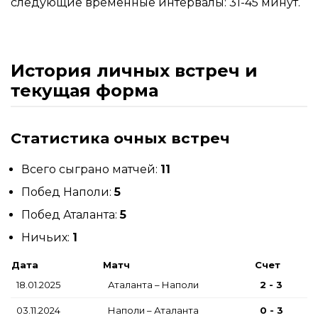
следующие временные интервалы: 31-45 минут.
История личных встреч и
текущая форма
Статистика очных встреч
Всего сыграно матчей:
11
Побед Наполи:
5
Побед Аталанта:
5
Ничьих:
1
Дата
Матч
Счет
18.01.2025
Аталанта – Наполи
2 - 3
03.11.2024
Наполи – Аталанта
0 - 3