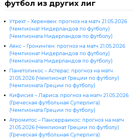
футбол из других лиг
Утрехт – Херенвен: прогноз на матч 21.05.2026
(Чемпионат Нидерландов по футболу)
(Чемпионата Нидерландов по футболу)
Аякс – Гронинген: прогноз на матч 21.05.2026
(Чемпионат Нидерландов по футболу)
(Чемпионата Нидерландов по футболу)
Панетоликос – Астерас: прогноз на матч
21.05.2026 (Чемпионат Греции по футболу)
(Чемпионата Греции по футболу)
Кифисия – Лариса: прогноз на матч 21.05.2026
(Греческая футбольная Суперлига)
(Чемпионата Греции по футболу)
Атромитос – Пансерраикос: прогноз на матч
21.05.2026 (Чемпионат Греции по футболу)
(Греческая футбольная Суперлига)