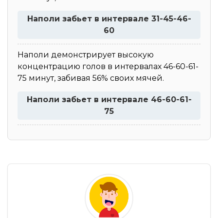
Наполи забьет в интервале 31-45-46-
60
Наполи демонстрирует высокую
концентрацию голов в интервалах 46-60-61-
75 минут, забивая 56% своих мячей.
Наполи забьет в интервале 46-60-61-
75