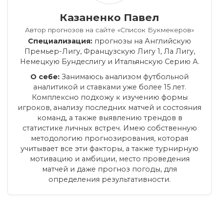
Казаненко Павел
Автор прогнозов на сайте «Список Букмекеров»
Специализация:
прогнозы на Английскую
Премьер-Лигу, Французскую Лигу 1, Ла Лигу,
Немецкую Бундеслигу и Итальянскую Серию А.
О себе:
Занимаюсь анализом футбольной
аналитикой и ставками уже более 15 лет.
Комплексно подхожу к изучению формы
игроков, анализу последних матчей и состояния
команд, а также выявлению трендов в
статистике личных встреч. Имею собственную
методологию прогнозирования, которая
учитывает все эти факторы, а также турнирную
мотивацию и амбиции, место проведения
матчей и даже прогноз погоды, для
определения результативности.