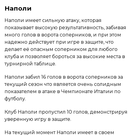
Наполи
Наполи имеет сильную атаку, которая
показывает высокую результативность, забивая
много голов в ворота соперников, и при этом
надежно действует при игре в защите, что
делает её опасным соперником для любого
клуба и позволяет бороться за высокие места в
турнирной таблице.
Наполи забил 16 голов в ворота соперников за
текущий сезон что является очень солидным
показателем в атаке в Чемпионате Италии по
футболу.
Клуб Наполи пропустил 10 голов, демонстрируя
уверенную игру в защите.
На текущий момент Наполи имеет в своем