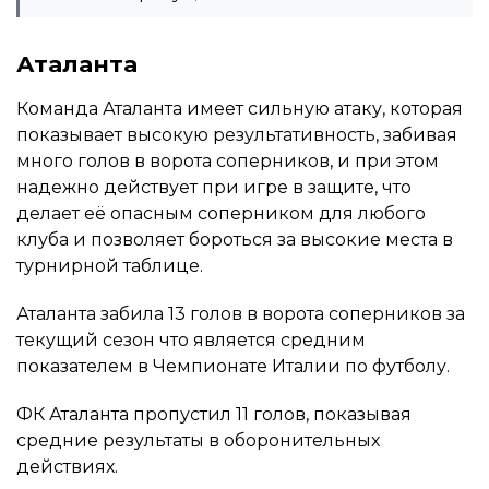
Аталанта
Команда Аталанта имеет сильную атаку, которая
показывает высокую результативность, забивая
много голов в ворота соперников, и при этом
надежно действует при игре в защите, что
делает её опасным соперником для любого
клуба и позволяет бороться за высокие места в
турнирной таблице.
Аталанта забила 13 голов в ворота соперников за
текущий сезон что является средним
показателем в Чемпионате Италии по футболу.
ФК Аталанта пропустил 11 голов, показывая
средние результаты в оборонительных
действиях.