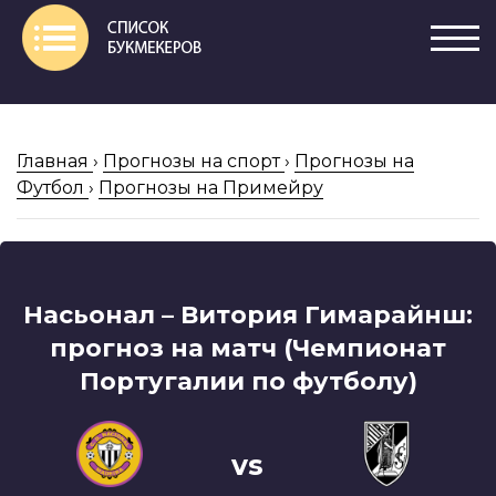
Главная
›
Прогнозы на спорт
›
Прогнозы на
Футбол
›
Прогнозы на Примейру
Насьонал – Витория Гимарайнш:
прогноз на матч (Чемпионат
Португалии по футболу)
vs