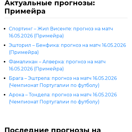
Актуальные прогнозы:
Примейра
Спортинг – Жил Висенте: прогноз на матч
16.05.2026 (Примейра)
Эшторил – Бенфика: прогноз на матч 16.05.2026
(Примейра)
Фамаликан – Алверка: прогноз на матч
16.05.2026 (Примейра)
Брага – Эштрела: прогноз на матч 16.05.2026
(Чемпионат Португалии по футболу)
Арока – Тондела: прогноз на матч 16.05.2026
(Чемпионат Португалии по футболу)
Последние прогнозы на