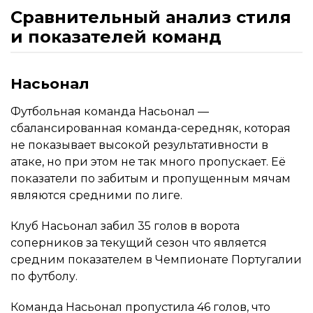
Сравнительный анализ стиля
и показателей команд
Насьонал
Футбольная команда Насьонал —
сбалансированная команда-середняк, которая
не показывает высокой результативности в
атаке, но при этом не так много пропускает. Её
показатели по забитым и пропущенным мячам
являются средними по лиге.
Клуб Насьонал забил 35 голов в ворота
соперников за текущий сезон что является
средним показателем в Чемпионате Португалии
по футболу.
Команда Насьонал пропустила 46 голов, что