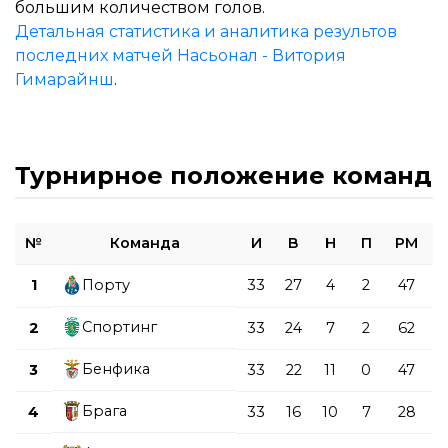
большим количеством голов.
Детальная статистика и аналитика результов
последних матчей Насьонал - Витория
Гимарайнш
.
Турнирное положение команд
№
Команда
И
В
Н
П
РМ
1
Порту
33
27
4
2
47
Спортинг
2
33
24
7
2
62
Бенфика
3
33
22
11
0
47
Брага
4
33
16
10
7
28