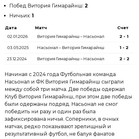
Побед Витория Гимарайнш:
2
Ничьих:
1
Дата
Матч
Счет
02.01.2026
Витория Гимарайнш – Насьонал
2 - 1
03.05.2025
Насьонал – Витория Гимарайнш
1 - 2
23.12.2024
Витория Гимарайнш – Насьонал
2 - 2
Начиная с 2024 года Футбольная команда
Насьонал и ФК Витория Гимарайнш сыграли
между собой три матча. Две победы одержал
Клуб Витория Гимарайнш, при этом две победы
были одержаны подряд. Насьонал не смог
победить ни разу и один раз была
зафиксирована ничья. Соперники, в очных
матчах, редко показывают зрелищный и
результативный футбол, не балуя фанатов