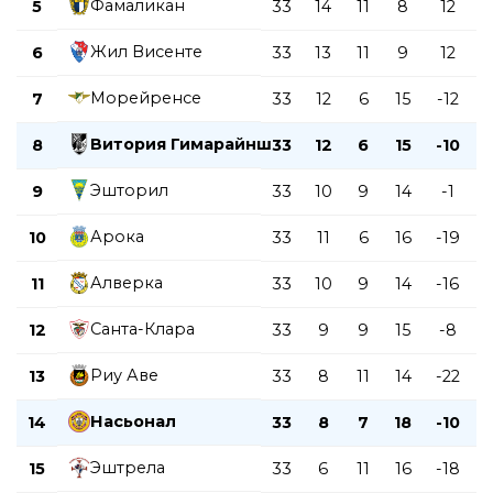
Фамаликан
5
33
14
11
8
12
Жил Висенте
6
33
13
11
9
12
Морейренсе
7
33
12
6
15
-12
Витория Гимарайнш
8
33
12
6
15
-10
Эшторил
9
33
10
9
14
-1
Арока
10
33
11
6
16
-19
Алверка
11
33
10
9
14
-16
Санта-Клара
12
33
9
9
15
-8
Риу Аве
13
33
8
11
14
-22
Насьонал
14
33
8
7
18
-10
Эштрела
15
33
6
11
16
-18