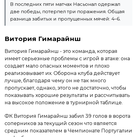
В последних пяти матчах Насьонал одержал
две победы, потерпел три поражения. Общая
разница забитых и пропущенных мячей: 4–6.
Витория Гимарайнш
Витория Гимарайнш - это команда, которая
имеет серьезные проблемы с игрой в атаке: она
создает мало опасных моментов и плохо
реализовывает их. Оборона клуба действует
лучше, благодаря чему он не так много
пропускает, однако, этого не достаточно, чтобы
показывать хорошие результаты и рассчитывать
на высокое положение в турнирной таблице.
ФК Витория Гимарайнш забил 39 голов в ворота
соперников за текущий сезон что является
средним показателем в Чемпионате Португалии