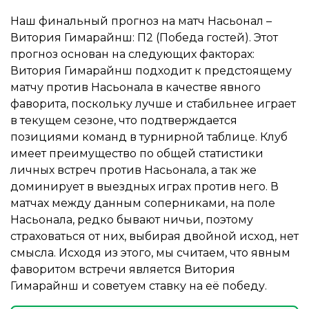
Наш финальный прогноз на матч Насьонал –
Витория Гимарайнш: П2 (Победа гостей). Этот
прогноз основан на следующих факторах:
Витория Гимарайнш подходит к предстоящему
матчу против Насьонала в качестве явного
фаворита, поскольку лучше и стабильнее играет
в текущем сезоне, что подтверждается
позициями команд в турнирной таблице. Клуб
имеет преимущество по общей статистики
личных встреч против Насьонала, а так же
доминирует в выездных играх против него. В
матчах между данным соперниками, на поле
Насьонала, редко бывают ничьи, поэтому
страховаться от них, выбирая двойной исход, нет
смысла. Исходя из этого, мы считаем, что явным
фаворитом встречи является Витория
Гимарайнш и советуем ставку на её победу.