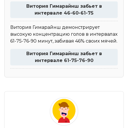
Витория Гимарайнш забьет в
интервале 46-60-61-75
Витория Гимарайнш демонстрирует
высокую концентрацию голов в интервалах
61-75-76-90 минут, забивая 46% своих мячей.
Витория Гимарайнш забьет в
интервале 61-75-76-90