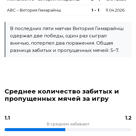
АВС – Витория Гимарайнш
1 - 1
11.04.2026
В последних пяти матчах Витория Гимарайнш
одержал две победы, один раз сыграл
вничью, потерпел два поражения. Общая
разница забитых и пропущенных мячей: 5–7.
Среднее количество забитых и
пропущенных мячей за игру
1.1
1.2
В среднем забивают