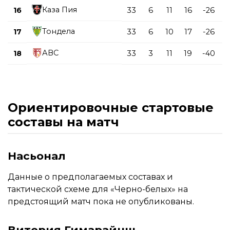
Каза Пия
16
33
6
11
16
-26
Тондела
17
33
6
10
17
-26
АВС
18
33
3
11
19
-40
Ориентировочные стартовые
составы на матч
Насьонал
Данные о предполагаемых составах и
тактической схеме для «Черно-белых» на
предстоящий матч пока не опубликованы.
Витория Гимарайнш