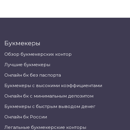
Букмекеры
Обзор букмекерских контор
Лучшие букмекеры
Онлайн бк без паспорта
Букмекеры с высокими коэффициентами
Онлайн бк с минимальным депозитом
Букмекеры с быстрым выводом денег
Онлайн бк России
Легальные букмекерские конторы