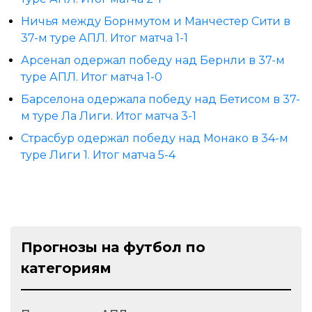
Ничья между Борнмутом и Манчестер Сити в
37-м туре АПЛ. Итог матча 1-1
Арсенал одержал победу над Бернли в 37-м
туре АПЛ. Итог матча 1-0
Барселона одержала победу над Бетисом в 37-
м туре Ла Лиги. Итог матча 3-1
Страсбур одержал победу над Монако в 34-м
туре Лиги 1. Итог матча 5-4
Прогнозы на футбол по
категориям