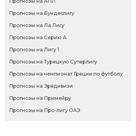
Прогнозы на АПЛ
Прогнозы на Бундеслигу
Прогнозы на Ла Лигу
Прогнозы на Серию А
Прогнозы на Лигу 1
Прогнозы на Турецкую Суперлигу
Прогнозы на чемпионат Греции по футболу
Прогнозы на Эредивизи
Прогнозы на Примейру
Прогнозы на Про-лигу ОАЭ