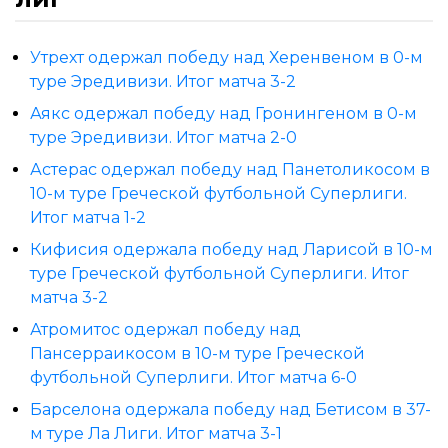
Утрехт одержал победу над Херенвеном в 0-м
туре Эредивизи. Итог матча 3-2
Аякс одержал победу над Гронингеном в 0-м
туре Эредивизи. Итог матча 2-0
Астерас одержал победу над Панетоликосом в
10-м туре Греческой футбольной Суперлиги.
Итог матча 1-2
Кифисия одержала победу над Ларисой в 10-м
туре Греческой футбольной Суперлиги. Итог
матча 3-2
Атромитос одержал победу над
Пансерраикосом в 10-м туре Греческой
футбольной Суперлиги. Итог матча 6-0
Барселона одержала победу над Бетисом в 37-
м туре Ла Лиги. Итог матча 3-1