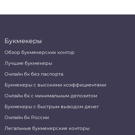
Букмекеры
Обзор букмекерских контор
Лучшие букмекеры
Онлайн бк без паспорта
Букмекеры с высокими коэффициентами
Онлайн бк с минимальным депозитом
Букмекеры с быстрым выводом денег
Онлайн бк России
Легальные букмекерские конторы