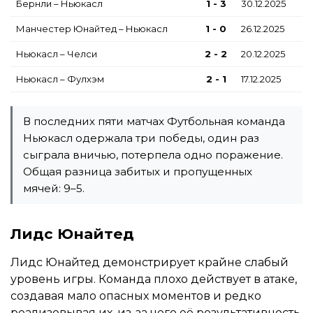
Бернли – Ньюкасл
1 - 3
30.12.2025
Манчестер Юнайтед – Ньюкасл
1 - 0
26.12.2025
Ньюкасл – Челси
2 - 2
20.12.2025
Ньюкасл – Фулхэм
2 - 1
17.12.2025
В последних пяти матчах Футбольная команда
Ньюкасл одержала три победы, один раз
сыграла вничью, потерпела одно поражение.
Общая разница забитых и пропущенных
мячей: 9–5.
Лидс Юнайтед
Лидс Юнайтед демонстрирует крайне слабый
уровень игры. Команда плохо действует в атаке,
создавая мало опасных моментов и редко
реализовывая их, из-за чего её результативность