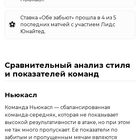
Ставка «Обе забьют» прошла в 4 из 5
⚽️
последних матчей с участием Лидс
Юнайтед.
Сравнительный анализ стиля
и показателей команд
Ньюкасл
Команда Ньюкасл — сбалансированная
команда-середняк, которая не показывает
высокой результативности в атаке, но при этом
не так много пропускает. Её показатели по
забитым и пропущенным мячам являются