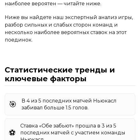
наиболее вероятен — читайте ниже.
Ниже вы найдете наш экспертный анализ игры,
разбор сильных и слабых сторон команд и
несколько наиболее вероятных ставок на этот
поединок.
Статистические тренды и
ключевые факторы
В 4 из 5 последних матчей Ньюкасл
🎯
забивал больше 1.5 голов.
Ставка «Обе забьют» прошла в 3 из 5
⚽️
последних матчей с участием команды
Ньюкасл.