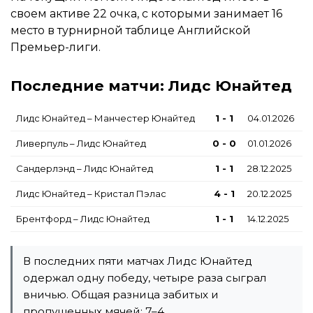
своем активе 22 очка, с которыми занимает 16
место в турнирной таблице Английской
Премьер-лиги.
Последние матчи: Лидс Юнайтед
Лидс Юнайтед – Манчестер Юнайтед
1 - 1
04.01.2026
Ливерпуль – Лидс Юнайтед
0 - 0
01.01.2026
Сандерлэнд – Лидс Юнайтед
1 - 1
28.12.2025
Лидс Юнайтед – Кристал Пэлас
4 - 1
20.12.2025
Брентфорд – Лидс Юнайтед
1 - 1
14.12.2025
В последних пяти матчах Лидс Юнайтед
одержал одну победу, четыре раза сыграл
вничью. Общая разница забитых и
пропущенных мячей: 7–4.