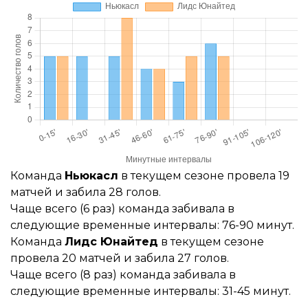
Команда
Ньюкасл
в текущем сезоне провела 19
матчей и забила 28 голов.
Чаще всего (6 раз) команда забивала в
следующие временные интервалы: 76-90 минут.
Команда
Лидс Юнайтед
в текущем сезоне
провела 20 матчей и забила 27 голов.
Чаще всего (8 раз) команда забивала в
следующие временные интервалы: 31-45 минут.