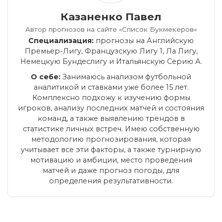
Казаненко Павел
Автор прогнозов на сайте «Список Букмекеров»
Специализация:
прогнозы на Английскую
Премьер-Лигу, Французскую Лигу 1, Ла Лигу,
Немецкую Бундеслигу и Итальянскую Серию А.
О себе:
Занимаюсь анализом футбольной
аналитикой и ставками уже более 15 лет.
Комплексно подхожу к изучению формы
игроков, анализу последних матчей и состояния
команд, а также выявлению трендов в
статистике личных встреч. Имею собственную
методологию прогнозирования, которая
учитывает все эти факторы, а также турнирную
мотивацию и амбиции, место проведения
матчей и даже прогноз погоды, для
определения результативности.