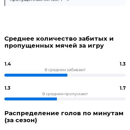
Среднее количество забитых и
пропущенных мячей за игру
1.4
1.3
В среднем забивают
1.3
1.7
В среднем пропускают
Распределение голов по минутам
(за сезон)