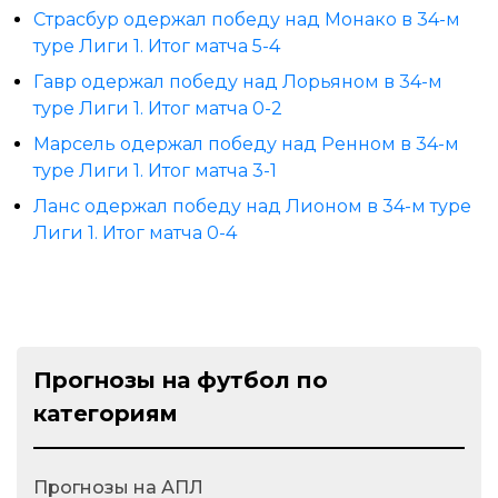
Страсбур одержал победу над Монако в 34-м
туре Лиги 1. Итог матча 5-4
Гавр одержал победу над Лорьяном в 34-м
туре Лиги 1. Итог матча 0-2
Марсель одержал победу над Ренном в 34-м
туре Лиги 1. Итог матча 3-1
Ланс одержал победу над Лионом в 34-м туре
Лиги 1. Итог матча 0-4
Прогнозы на футбол по
категориям
Прогнозы на АПЛ