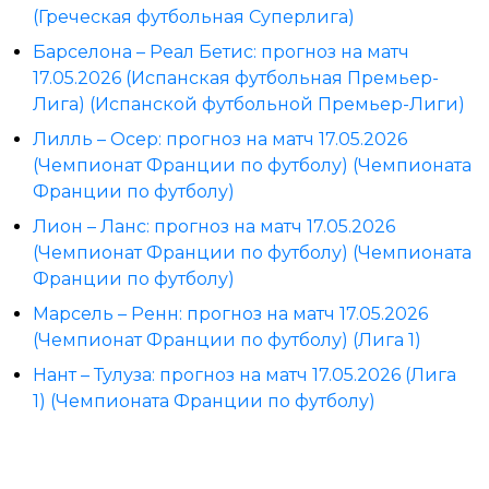
(Греческая футбольная Суперлига)
Барселона – Реал Бетис: прогноз на матч
17.05.2026 (Испанская футбольная Премьер-
Лига) (Испанской футбольной Премьер-Лиги)
Лилль – Осер: прогноз на матч 17.05.2026
(Чемпионат Франции по футболу) (Чемпионата
Франции по футболу)
Лион – Ланс: прогноз на матч 17.05.2026
(Чемпионат Франции по футболу) (Чемпионата
Франции по футболу)
Марсель – Ренн: прогноз на матч 17.05.2026
(Чемпионат Франции по футболу) (Лига 1)
Нант – Тулуза: прогноз на матч 17.05.2026 (Лига
1) (Чемпионата Франции по футболу)