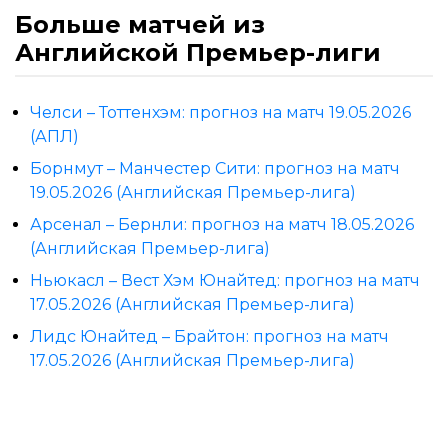
Больше матчей из
Английской Премьер-лиги
Челси – Тоттенхэм: прогноз на матч 19.05.2026
(АПЛ)
Борнмут – Манчестер Сити: прогноз на матч
19.05.2026 (Английская Премьер-лига)
Арсенал – Бернли: прогноз на матч 18.05.2026
(Английская Премьер-лига)
Ньюкасл – Вест Хэм Юнайтед: прогноз на матч
17.05.2026 (Английская Премьер-лига)
Лидс Юнайтед – Брайтон: прогноз на матч
17.05.2026 (Английская Премьер-лига)