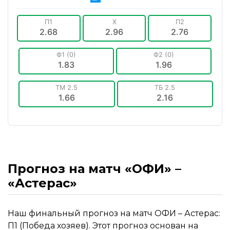
П1
X
П2
2.68
2.96
2.76
Ф1 (0)
Ф2 (0)
1.83
1.96
ТМ 2.5
ТБ 2.5
1.66
2.16
Прогноз на матч «ОФИ» –
«Астерас»
Наш финальный прогноз на матч ОФИ – Астерас:
П1 (Победа хозяев). Этот прогноз основан на