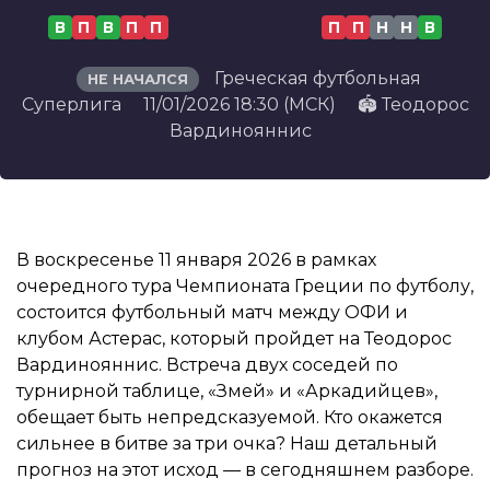
В
П
В
П
П
П
П
Н
Н
В
Греческая футбольная
НЕ НАЧАЛСЯ
Суперлига
11/01/2026 18:30 (МСК)
🏟️ Теодорос
Вардинояннис
В воскресенье 11 января 2026 в рамках
очередного тура Чемпионата Греции по футболу,
состоится футбольный матч между ОФИ и
клубом Астерас, который пройдет на Теодорос
Вардинояннис. Встреча двух соседей по
турнирной таблице, «Змей» и «Аркадийцев»,
обещает быть непредсказуемой. Кто окажется
сильнее в битве за три очка? Наш детальный
прогноз на этот исход — в сегодняшнем разборе.