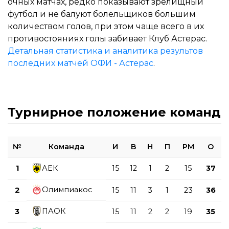
очных матчах, редко показывают зрелищный
футбол и не балуют болельщиков большим
количеством голов, при этом чаще всего в их
противостояниях голы забивает Клуб Астерас.
Детальная статистика и аналитика результов
последних матчей ОФИ - Астерас
.
Турнирное положение команд
№
Команда
И
В
Н
П
РМ
О
1
АЕК
15
12
1
2
15
37
Олимпиакос
2
15
11
3
1
23
36
ПАОК
3
15
11
2
2
19
35