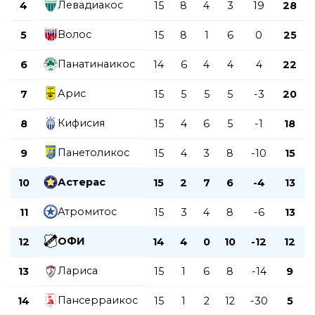
Левадиакос
4
15
8
4
3
19
28
Волос
5
15
8
1
6
0
25
Панатинаикос
6
14
6
4
4
4
22
Арис
7
15
5
5
5
-3
20
Кифисия
8
15
4
6
5
-1
18
Панетоликос
9
15
4
3
8
-10
15
Астерас
10
15
2
7
6
-4
13
Атромитос
11
15
3
4
8
-6
13
ОФИ
12
14
4
0
10
-12
12
Лариса
13
15
1
6
8
-14
9
Пансерраикос
14
15
1
2
12
-30
5