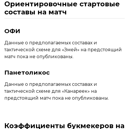
Ориентировочные стартовые
составы на матч
ОФИ
Данные о предполагаемых составах и
тактической схеме для «Змей» на предстоящий
матч пока не опубликованы.
Панетоликос
Данные о предполагаемых составах и
тактической схеме для «Канареек» на
предстоящий матч пока не опубликованы.
Коэффициенты букмекеров на