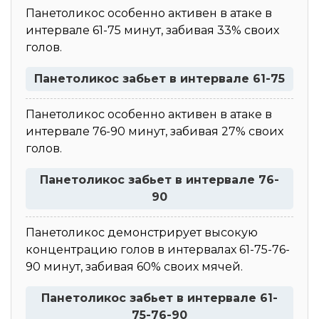
Панетоликос особенно активен в атаке в
интервале 61-75 минут, забивая 33% своих
голов.
Панетоликос забьет в интервале 61-75
Панетоликос особенно активен в атаке в
интервале 76-90 минут, забивая 27% своих
голов.
Панетоликос забьет в интервале 76-
90
Панетоликос демонстрирует высокую
концентрацию голов в интервалах 61-75-76-
90 минут, забивая 60% своих мячей.
Панетоликос забьет в интервале 61-
75-76-90