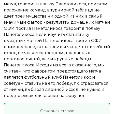
матча, говорит в пользу Панетоликоса, при этом
положение команд в турнирной таблице не
дает преимущества ни одной из них, а самый
значимый фактор - результаты домашних матчей
ОФИ против Панетоликоса говорит в пользу
Панетоликоса. Если изучить статистику
выездных матчей Панетоликоса против ОФИ
внимательнее, то становится ясно, что ничейный
исход не является трендом для данных
противостояний, как и крупные победы
Панетоликоса. Исходя из всего сказанного, мы
считаем, что фаворитом предстоящего матча
является футбольный клуб Панетоликос и
советуем ставить на его победу, т.к. страховаться
от ничьи, выбирая двойной исход, не нужно, а
предпосылок для ставки на фору нет.
Основная ставка: