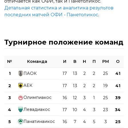
отличается как ОФИ, так и Панетоликос.
Детальная статистика и аналитика результов
последних матчей ОФИ - Панетоликос
.
Турнирное положение команд
№
Команда
И
В
Н
П
РМ
О
1
ПАОК
17
13
2
2
25
41
АЕК
2
17
13
2
2
19
41
Олимпиакос
3
16
12
3
1
25
39
Левадиакос
4
17
10
4
3
23
34
Панатинаикос
5
16
7
4
5
3
25