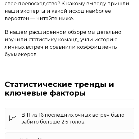
свое превосходство? К какому выводу пришли
наши эксперты и какой исход наиболее
вероятен — читайте ниже.
В нашем расширенном обзоре мы детально
изучили статистику команд, учли историю
личных встреч и сравнили коэффициенты
букмекеров.
Статистические тренды и
ключевые факторы
В 11 из 16 последних очных встреч было
📈
забито больше 2.5 голов.