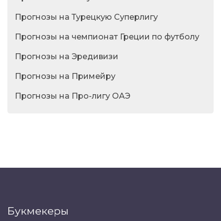
Прогнозы на Турецкую Суперлигу
Прогнозы на чемпионат Греции по футболу
Прогнозы на Эредивизи
Прогнозы на Примейру
Прогнозы на Про-лигу ОАЭ
Букмекеры