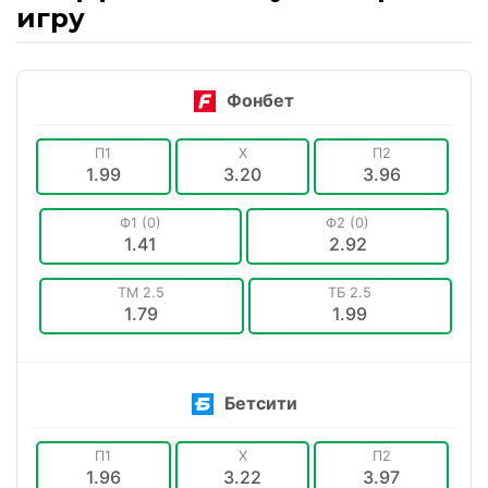
игру
Фонбет
П1
X
П2
1.99
3.20
3.96
Ф1 (0)
Ф2 (0)
1.41
2.92
ТМ 2.5
ТБ 2.5
1.79
1.99
Бетсити
П1
X
П2
1.96
3.22
3.97