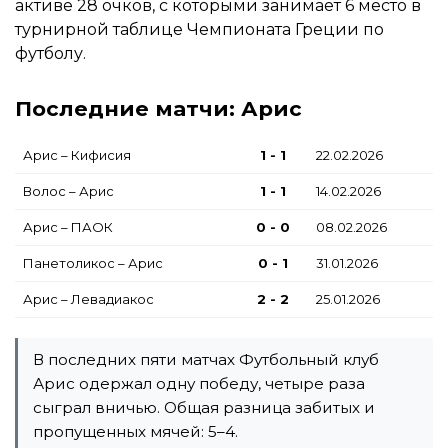
активе 28 очков, с которыми занимает 6 место в
турнирной таблице Чемпионата Греции по
футболу.
Последние матчи: Арис
Арис – Кифисия
1 - 1
22.02.2026
Волос – Арис
1 - 1
14.02.2026
Арис – ПАОК
0 - 0
08.02.2026
Панетоликос – Арис
0 - 1
31.01.2026
Арис – Левадиакос
2 - 2
25.01.2026
В последних пяти матчах Футбольный клуб
Арис одержал одну победу, четыре раза
сыграл вничью. Общая разница забитых и
пропущенных мячей: 5–4.