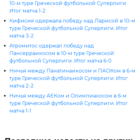
10-м туре Греческой футбольной Суперлиги.
Итог матча 1-2
Кифисия одержала победу над Ларисой в 10-м
туре Греческой футбольной Суперлиги. Итог
матча 3-2
Атромитос одержал победу над
Пансерраикосом в 10-м туре Греческой
футбольной Суперлиги. Итог матча 6-0
Ничья между Панатинаикосом и ПАОКом в 6-м
туре Греческой футбольной Суперлиги. Итог
матча 2-2
Ничья между АЕКом и Олимпиакосом в 6-м
туре Греческой футбольной Суперлиги. Итог
матча 1-1