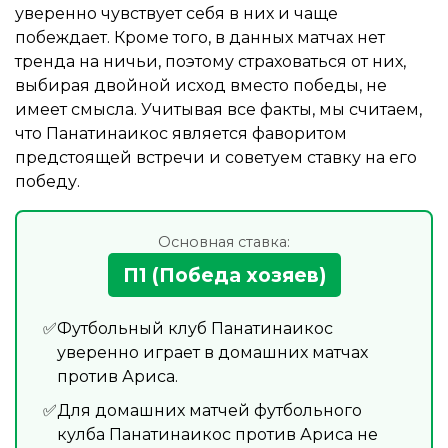
уверенно чувствует себя в них и чаще
побеждает. Кроме того, в данных матчах нет
тренда на ничьи, поэтому страховаться от них,
выбирая двойной исход вместо победы, не
имеет смысла. Учитывая все факты, мы считаем,
что Панатинаикос является фаворитом
предстоящей встречи и советуем ставку на его
победу.
Основная ставка:
П1 (Победа хозяев)
Футбольный клуб Панатинаикос
уверенно играет в домашних матчах
против Ариса.
Для домашних матчей футбольного
кулба Панатинаикос против Ариса не