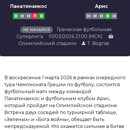
Панатинаикос
Арис
В
Н
Н
П
В
Н
Н
Н
В
Н
Греческая футбольная
НЕ НАЧАЛСЯ
Суперлига
01/03/2026 21:00 (МСК)
🏟️
Олимпийский стадион
👤 T. Bognar
В воскресенье 1 марта 2026 в рамках очередного
тура Чемпионата Греции по футболу, состоится
футбольный матч между командой
Панатинаикос и футбольным клубом Арис,
который пройдет на Олимпийском стадионе.
Встреча двух соседей по турнирной таблице,
«Зеленых» и «Бога войны», обещает быть
непредсказуемой. Кто окажется сильнее в битве