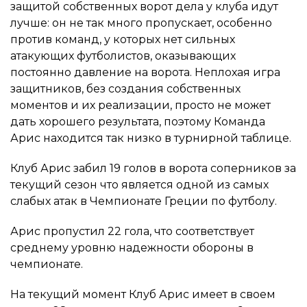
защитой собственных ворот дела у клуба идут
лучше: он не так много пропускает, особенно
против команд, у которых нет сильных
атакующих футболистов, оказывающих
постоянно давление на ворота. Неплохая игра
защитников, без создания собственных
моментов и их реализации, просто не может
дать хорошего результата, поэтому Команда
Арис находится так низко в турнирной таблице.
Клуб Арис забил 19 голов в ворота соперников за
текущий сезон что является одной из самых
слабых атак в Чемпионате Греции по футболу.
Арис пропустил 22 гола, что соответствует
среднему уровню надежности обороны в
чемпионате.
На текущий момент Клуб Арис имеет в своем