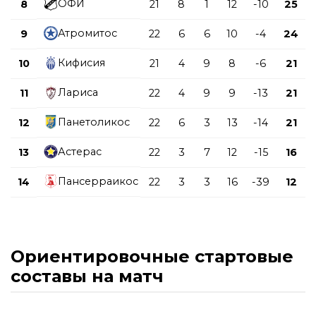
ОФИ
8
21
8
1
12
-10
25
Атромитос
9
22
6
6
10
-4
24
Кифисия
10
21
4
9
8
-6
21
Лариса
11
22
4
9
9
-13
21
Панетоликос
12
22
6
3
13
-14
21
Астерас
13
22
3
7
12
-15
16
Пансерраикос
14
22
3
3
16
-39
12
Ориентировочные стартовые
составы на матч