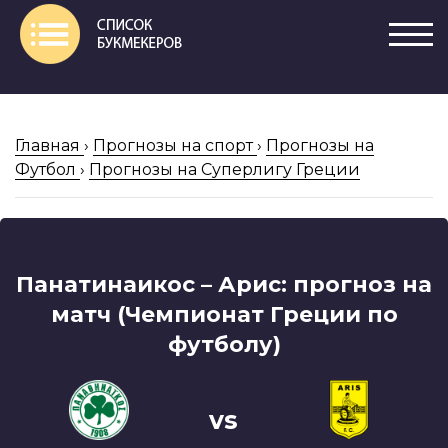
Главная
›
Прогнозы на спорт
›
Прогнозы на
Футбол
›
Прогнозы на Суперлигу Греции
Панатинаикос – Арис: прогноз на
матч (Чемпионат Греции по
футболу)
vs