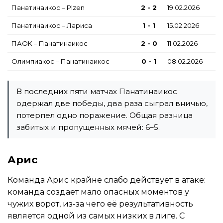
Панатинаикос – Plzen
2 - 2
19.02.2026
Панатинаикос – Лариса
1 - 1
15.02.2026
ПАОК – Панатинаикос
2 - 0
11.02.2026
Олимпиакос – Панатинаикос
0 - 1
08.02.2026
В последних пяти матчах Панатинаикос
одержал две победы, два раза сыграл вничью,
потерпел одно поражение. Общая разница
забитых и пропущенных мячей: 6–5.
Арис
Команда Арис крайне слабо действует в атаке:
команда создает мало опасных моментов у
чужих ворот, из-за чего её результативность
является одной из самых низких в лиге. С