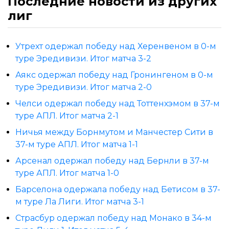
Последние новости из других
лиг
Утрехт одержал победу над Херенвеном в 0-м
туре Эредивизи. Итог матча 3-2
Аякс одержал победу над Гронингеном в 0-м
туре Эредивизи. Итог матча 2-0
Челси одержал победу над Тоттенхэмом в 37-м
туре АПЛ. Итог матча 2-1
Ничья между Борнмутом и Манчестер Сити в
37-м туре АПЛ. Итог матча 1-1
Арсенал одержал победу над Бернли в 37-м
туре АПЛ. Итог матча 1-0
Барселона одержала победу над Бетисом в 37-
м туре Ла Лиги. Итог матча 3-1
Страсбур одержал победу над Монако в 34-м