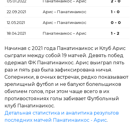
05.01.2022
Панатинаикос – Арис
2 - 0
22.09.2021
Арис – Панатинаикос
1 - 0
12.05.2021
Арис – Панатинаикос
0 - 0
18.04.2021
Панатинаикос – Арис
1 - 2
Начиная с 2021 года Панатинаикос и Клуб Арис
сыграли между собой 19 матчей. Девять побед
одержал ФК Панатинаикос. Арис выиграл пять
раз и пять раз была зафиксирована ничья.
Соперники, в очных встречах, редко показывают
зрелищный футбол и не балуют болельщиков
обилием голов, при этом чаще всего в их
противостояниях голы забивает Футбольный
клуб Панатинаикос.
Детальная статистика и аналитика результов
последних матчей Панатинаикос - Арис
.