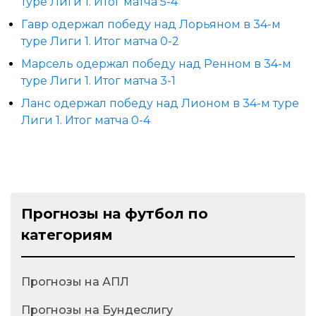
туре Лиги 1. Итог матча 5-4
Гавр одержал победу над Лорьяном в 34-м
туре Лиги 1. Итог матча 0-2
Марсель одержал победу над Ренном в 34-м
туре Лиги 1. Итог матча 3-1
Ланс одержал победу над Лионом в 34-м туре
Лиги 1. Итог матча 0-4
Прогнозы на футбол по
категориям
Прогнозы на АПЛ
Прогнозы на Бундеслигу