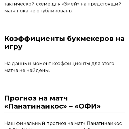
тактической схеме для «Змей» на предстоящий
матч пока не опубликованы.
Коэффициенты букмекеров на
игру
На данный момент коэффициенты для этого
матча не найдены.
Прогноз на матч
«Панатинаикос» – «ОФИ»
Наш финальный прогноз на матч Панатинаикос