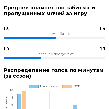
Среднее количество забитых и
пропущенных мячей за игру
1.5
1.4
В среднем забивают
1.0
1.7
В среднем пропускают
Распределение голов по минутам
(за сезон)