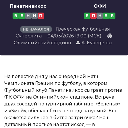
Панатинаикос
ОФИ
В
В
Н
Н
П
В
П
Н
В
В
Греческая футбольная
НЕ НАЧАЛСЯ
Суперлига
04/03/2026 19:00 (МСК)
🏟️
Олимпийский стадион
👤 A. Evangelou
На повестке дня у нас очередной матч
Чемпионата Греции по футболу, в котором
Футбольный клуб Панатинаикос сыграет против
ФК ОФИ на Олимпийском стадионе. Встреча
двух соседей по турнирной таблице, «Зеленых»
и «Змей», обещает быть непредсказуемой. Кто
окажется сильнее в битве за три очка? Наш
детальный прогноз на этот исход — в