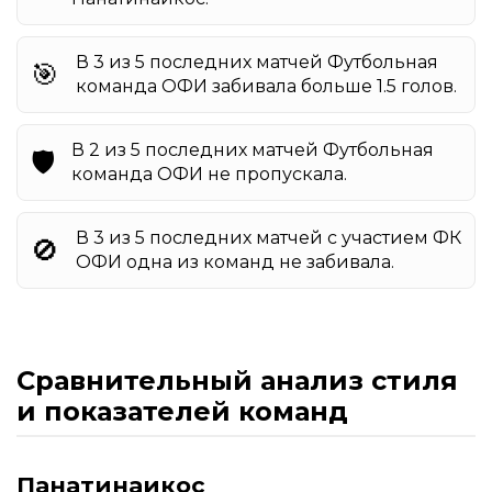
В 3 из 5 последних матчей Футбольная
🎯
команда ОФИ забивала больше 1.5 голов.
В 2 из 5 последних матчей Футбольная
🛡️
команда ОФИ не пропускала.
В 3 из 5 последних матчей с участием ФК
🚫
ОФИ одна из команд не забивала.
Сравнительный анализ стиля
и показателей команд
Панатинаикос