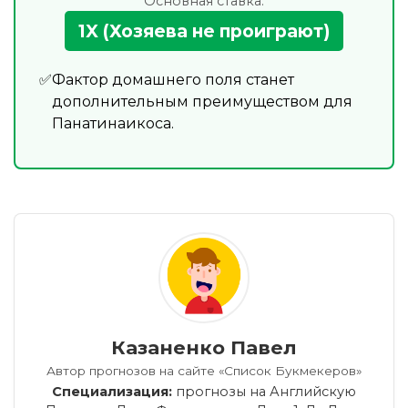
Основная ставка:
1X (Хозяева не проиграют)
Фактор домашнего поля станет
дополнительным преимуществом для
Панатинаикоса.
Казаненко Павел
Автор прогнозов на сайте «Список Букмекеров»
Специализация:
прогнозы на Английскую