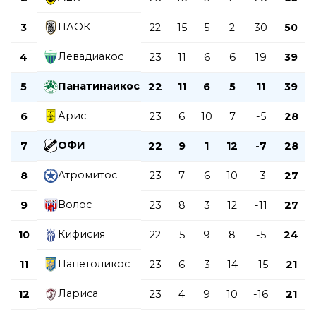
ПАОК
3
22
15
5
2
30
50
Левадиакос
4
23
11
6
6
19
39
Панатинаикос
5
22
11
6
5
11
39
Арис
6
23
6
10
7
-5
28
ОФИ
7
22
9
1
12
-7
28
Атромитос
8
23
7
6
10
-3
27
Волос
9
23
8
3
12
-11
27
Кифисия
10
22
5
9
8
-5
24
Панетоликос
11
23
6
3
14
-15
21
Лариса
12
23
4
9
10
-16
21