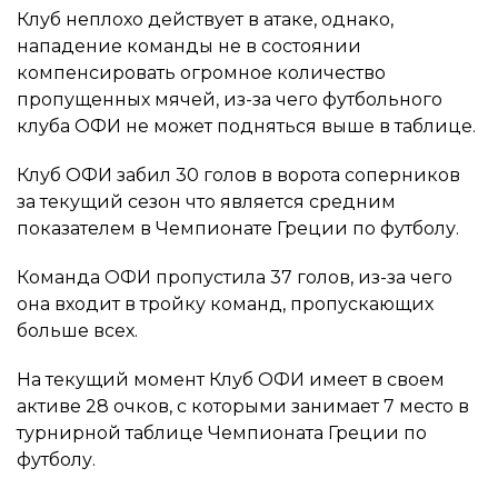
Клуб неплохо действует в атаке, однако,
нападение команды не в состоянии
компенсировать огромное количество
пропущенных мячей, из-за чего футбольного
клуба ОФИ не может подняться выше в таблице.
Клуб ОФИ забил 30 голов в ворота соперников
за текущий сезон что является средним
показателем в Чемпионате Греции по футболу.
Команда ОФИ пропустила 37 голов, из-за чего
она входит в тройку команд, пропускающих
больше всех.
На текущий момент Клуб ОФИ имеет в своем
активе 28 очков, с которыми занимает 7 место в
турнирной таблице Чемпионата Греции по
футболу.