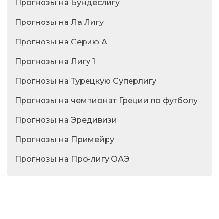
Прогнозы на Бундеслигу
Прогнозы на Ла Лигу
Прогнозы на Серию А
Прогнозы на Лигу 1
Прогнозы на Турецкую Суперлигу
Прогнозы на чемпионат Греции по футболу
Прогнозы на Эредивизи
Прогнозы на Примейру
Прогнозы на Про-лигу ОАЭ