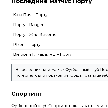
Последние матчи: Порту
Каза Пия – Порту
Порту – Rangers
Порту – Жил Висенте
Plzen – Порту
Витория Гимарайнш – Порту
В последних пяти матчах Футбольный клуб Пор
потерпел одно поражение. Общая разница заб
Спортинг
Футбольный клуб Спортинг показывает великол