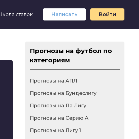
Школа ставок
Написать
Войти
Прогнозы на футбол по
категориям
Прогнозы на АПЛ
Прогнозы на Бундеслигу
Прогнозы на Ла Лигу
Прогнозы на Серию А
Прогнозы на Лигу 1