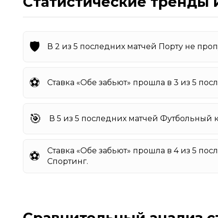
Статистические тренды 
🛡️
В 2 из 5 последних матчей Порту не проп
⚽️
Ставка «Обе забьют» прошла в 3 из 5 по
🎯
В 5 из 5 последних матчей Футбольный к
Ставка «Обе забьют» прошла в 4 из 5 по
⚽️
Спортинг.
Сравнительный анализ с