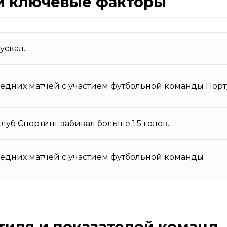
и ключевые факторы
ускал.
следних матчей с участием футбольной команды Порт
луб Спортинг забивал больше 1.5 голов.
следних матчей с участием футбольной команды
тиля и показателей команд