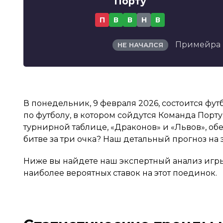
Порту
П
В
В
Н
В
Примейра
НЕ НАЧАЛСЯ
В понедельник, 9 февраля 2026, состоится фу
по футболу, в котором сойдутся Команда Порту
турнирной таблице, «Драконов» и «Львов», об
битве за три очка? Наш детальный прогноз на 
Ниже вы найдете наш экспертный анализ игры
наиболее вероятных ставок на этот поединок.