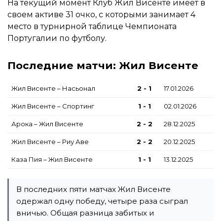
На текущий момент Клуб Жил Висенте имеет в
своем активе 31 очко, с которыми занимает 4
место в турнирной таблице Чемпионата
Португалии по футболу.
Последние матчи: Жил Висенте
Жил Висенте – Насьонал
2 - 1
17.01.2026
Жил Висенте – Спортинг
1 - 1
02.01.2026
Арока – Жил Висенте
2 - 2
28.12.2025
Жил Висенте – Риу Аве
2 - 2
20.12.2025
Каза Пия – Жил Висенте
1 - 1
13.12.2025
В последних пяти матчах Жил Висенте
одержал одну победу, четыре раза сыграл
вничью. Общая разница забитых и