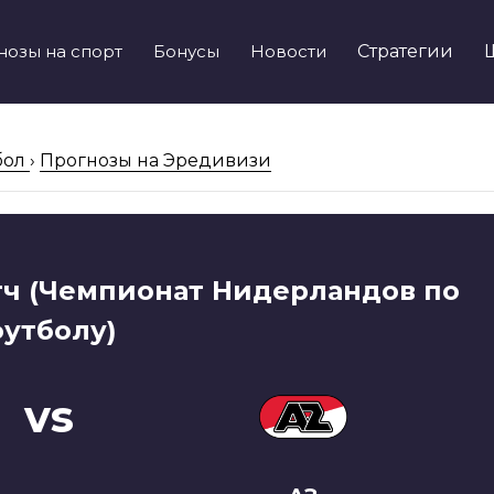
нозы на спорт
Бонусы
Новости
Стратегии
бол
›
Прогнозы на Эредивизи
атч (Чемпионат Нидерландов по
утболу)
vs