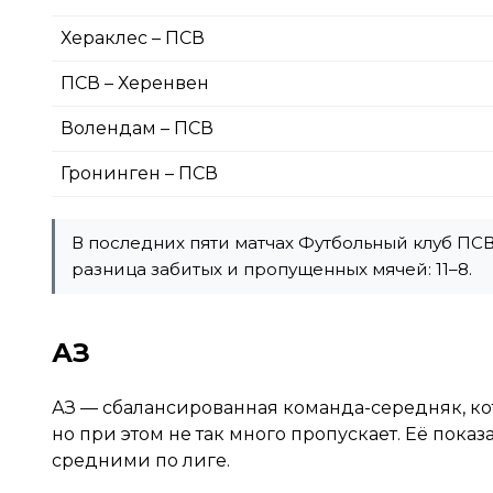
Хераклес – ПСВ
ПСВ – Херенвен
Волендам – ПСВ
Гронинген – ПСВ
В последних пяти матчах Футбольный клуб ПС
разница забитых и пропущенных мячей: 11–8.
АЗ
АЗ — сбалансированная команда-середняк, кот
но при этом не так много пропускает. Её пок
средними по лиге.