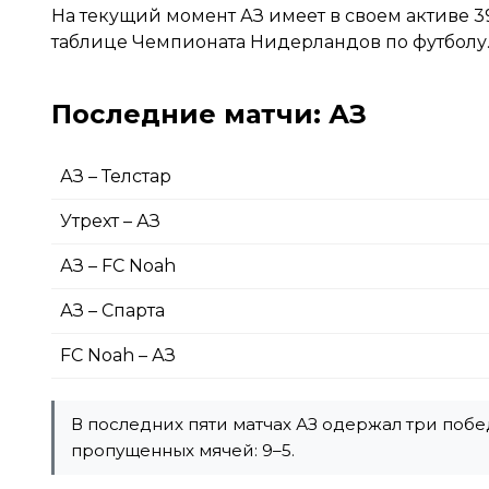
На текущий момент АЗ имеет в своем активе 39
таблице Чемпионата Нидерландов по футболу
Последние матчи: АЗ
АЗ – Телстар
Утрехт – АЗ
АЗ – FC Noah
АЗ – Спарта
FC Noah – АЗ
В последних пяти матчах АЗ одержал три побе
пропущенных мячей: 9–5.