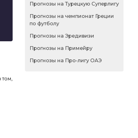
Прогнозы на Турецкую Суперлигу
Прогнозы на чемпионат Греции
по футболу
Прогнозы на Эредивизи
Прогнозы на Примейру
Прогнозы на Про-лигу ОАЭ
 том,