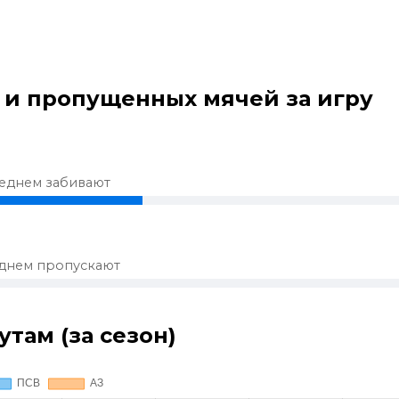
 и пропущенных мячей за игру
еднем забивают
днем пропускают
там (за сезон)