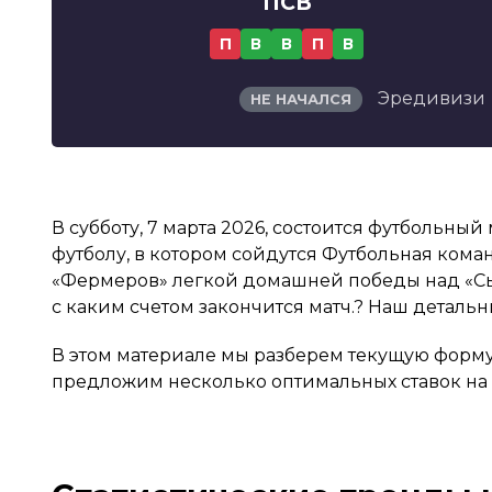
ПСВ
П
В
В
П
В
Эредивизи
НЕ НАЧАЛСЯ
В субботу, 7 марта 2026, состоится футбольн
футболу, в котором сойдутся Футбольная кома
«Фермеров» легкой домашней победы над «Сы
с каким счетом закончится матч.? Наш детальн
В этом материале мы разберем текущую форму
предложим несколько оптимальных ставок на 