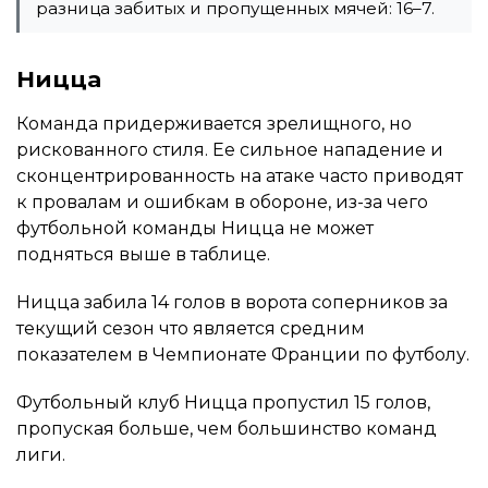
разница забитых и пропущенных мячей: 16–7.
Ницца
Команда придерживается зрелищного, но
рискованного стиля. Ее сильное нападение и
сконцентрированность на атаке часто приводят
к провалам и ошибкам в обороне, из-за чего
футбольной команды Ницца не может
подняться выше в таблице.
Ницца забила 14 голов в ворота соперников за
текущий сезон что является средним
показателем в Чемпионате Франции по футболу.
Футбольный клуб Ницца пропустил 15 голов,
пропуская больше, чем большинство команд
лиги.