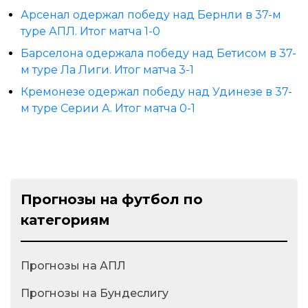
Арсенал одержал победу над Бернли в 37-м
туре АПЛ. Итог матча 1-0
Барселона одержала победу над Бетисом в 37-
м туре Ла Лиги. Итог матча 3-1
Кремонезе одержал победу над Удинезе в 37-
м туре Серии А. Итог матча 0-1
Прогнозы на футбол по
категориям
Прогнозы на АПЛ
Прогнозы на Бундеслигу