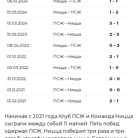
06.10.2024
Ницца – ПСЖ
1 - 1
15.05.2024
Ницца – ПСЖ
1 - 2
13.03.2024
ПСЖ – Ницца
3 - 1
15.09.2023
ПСЖ – Ницца
2 - 3
08.04.2023
Ницца – ПСЖ
0 - 2
01.10.2022
ПСЖ – Ницца
2 - 1
05.03.2022
Ницца – ПСЖ
1 - 0
31.01.2022
ПСЖ – Ницца
0 - 0
01.12.2021
ПСЖ – Ницца
0 - 0
13.02.2021
ПСЖ – Ницца
2 - 1
Начиная с 2021 года Клуб ПСЖ и Команда Ницца
сыграли между собой 11 матчей. Пять побед
одержал ПСЖ. Ницца победил три раза и три