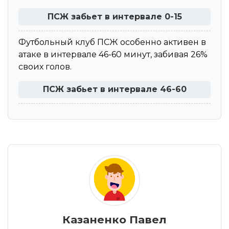
ПСЖ забьет в интервале 0-15
Футбольный клуб ПСЖ особенно активен в
атаке в интервале 46-60 минут, забивая 26%
своих голов.
ПСЖ забьет в интервале 46-60
Казаненко Павел