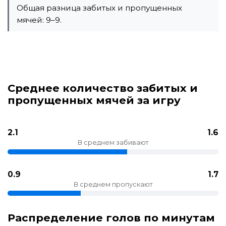
Общая разница забитых и пропущенных
мячей: 9–9.
Среднее количество забитых и
пропущенных мячей за игру
2.1
1.6
В среднем забивают
0.9
1.7
В среднем пропускают
Распределение голов по минутам