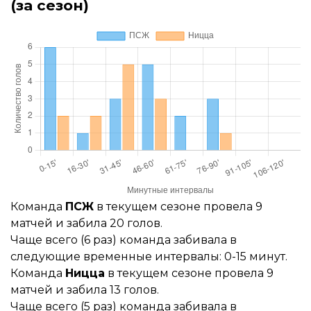
(за сезон)
Команда
ПСЖ
в текущем сезоне провела 9
матчей и забила 20 голов.
Чаще всего (6 раз) команда забивала в
следующие временные интервалы: 0-15 минут.
Команда
Ницца
в текущем сезоне провела 9
матчей и забила 13 голов.
Чаще всего (5 раз) команда забивала в