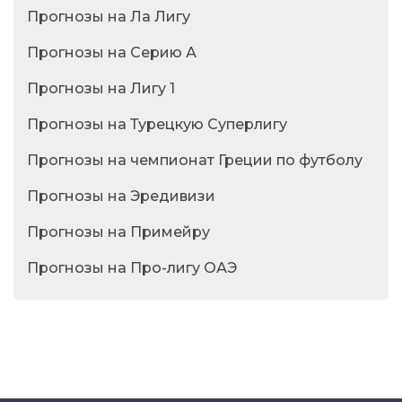
Прогнозы на Ла Лигу
Прогнозы на Серию А
Прогнозы на Лигу 1
Прогнозы на Турецкую Суперлигу
Прогнозы на чемпионат Греции по футболу
Прогнозы на Эредивизи
Прогнозы на Примейру
Прогнозы на Про-лигу ОАЭ