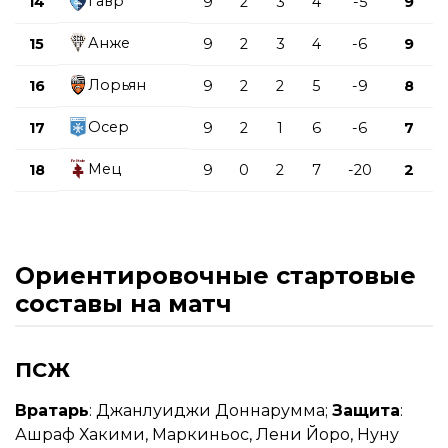
Гавр
14
9
2
3
4
-5
9
Анже
15
9
2
3
4
-6
9
Лорьян
16
9
2
2
5
-9
8
Осер
17
9
2
1
6
-6
7
Мец
18
9
0
2
7
-20
2
Ориентировочные стартовые
составы на матч
ПСЖ
Вратарь
: Джанлуиджи Доннарумма;
Защита
:
Ашраф Хакими, Маркиньос, Лени Йоро, Нуну