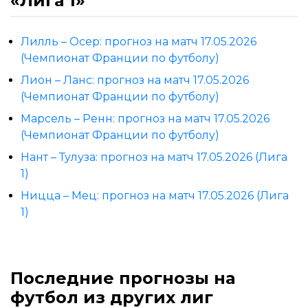
«Лига 1»
Лилль – Осер: прогноз на матч 17.05.2026
(Чемпионат Франции по футболу)
Лион – Ланс: прогноз на матч 17.05.2026
(Чемпионат Франции по футболу)
Марсель – Ренн: прогноз на матч 17.05.2026
(Чемпионат Франции по футболу)
Нант – Тулуза: прогноз на матч 17.05.2026 (Лига
1)
Ницца – Мец: прогноз на матч 17.05.2026 (Лига
1)
Последние прогнозы на
футбол из других лиг