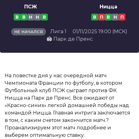
ПСЖ
Ницца
В
В
Н
Н
В
В
П
В
Н
П
Лига 1
01/11/2025 19:00 (МСК)
НЕ НАЧАЛСЯ
🏟️ Парк де Пренс
На повестке дня у нас очередной матч
Чемпионата Франции по футболу, в котором
Футбольный клуб ПСЖ сыграет против ФК
Ницца на Парк де Пренс. Все ожидают от
«Красно-синих» легкой домашней победы над
командой Ницца. Главная интрига заключается
в том, с каким счетом закончится матч.?
Проанализируем этот матч подробнее и
выберем оптимальную ставку.