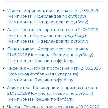
Утрехт – Херенвен: прогноз на матч 21.05.2026
(Чемпионат Нидерландов по футболу)
(Чемпионата Нидерландов по футболу)
Аякс – Гронинген: прогноз на матч 21.05.2026
(Чемпионат Нидерландов по футболу)
(Чемпионата Нидерландов по футболу)
Панетоликос – Астерас: прогноз на матч
21.05.2026 (Чемпионат Греции по футболу)
(Чемпионата Греции по футболу)
Кифисия – Лариса: прогноз на матч 21.05.2026
(Греческая футбольная Суперлига)
(Чемпионата Греции по футболу)
Атромитос – Пансерраикос: прогноз на матч
21.05.2026 (Чемпионат Греции по футболу)
(Чемпионата Греции по футболу)
Челси – Тоттенхэм: прогноз на матч 19.05.2026