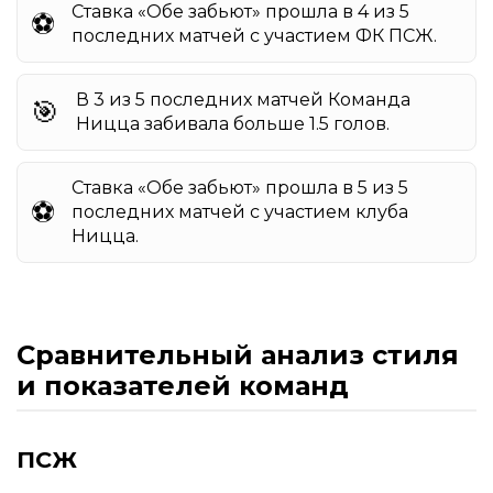
Ставка «Обе забьют» прошла в 4 из 5
⚽️
последних матчей с участием ФК ПСЖ.
В 3 из 5 последних матчей Команда
🎯
Ницца забивала больше 1.5 голов.
Ставка «Обе забьют» прошла в 5 из 5
⚽️
последних матчей с участием клуба
Ницца.
Сравнительный анализ стиля
и показателей команд
ПСЖ