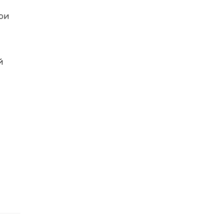
при
й