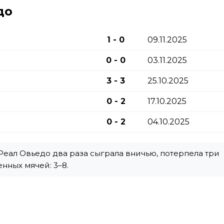
до
1 - 0
09.11.2025
0 - 0
03.11.2025
3 - 3
25.10.2025
0 - 2
17.10.2025
0 - 2
04.10.2025
Реал Овьедо два раза сыграла вничью, потерпела три
нных мячей: 3–8.