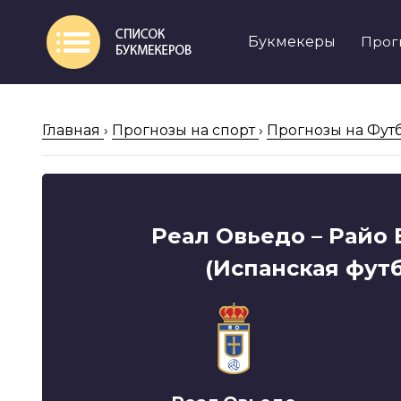
Букмекеры
Прог
Главная
›
Прогнозы на спорт
›
Прогнозы на Фут
Реал Овьедо – Райо 
(Испанская фут