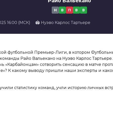
Райо Вальекано
Н
В
П
В
В
2025 16:00 (МСК)
🏟️ Нуэво Карлос Тартьере
ской футбольной Премьер-Лиги, в котором Футболь
команды Райо Вальекано на Нуэво Карлос Тартьере.
ь «Карбайонцам» сотворить сенсацию в матче прот
сые»? К какому выводу пришли наши эксперты и како
чили статистику команд, учли историю личных вст