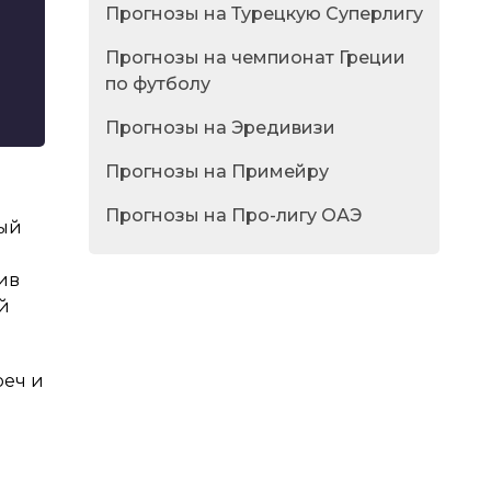
Прогнозы на Турецкую Суперлигу
Прогнозы на чемпионат Греции
по футболу
Прогнозы на Эредивизи
Прогнозы на Примейру
Прогнозы на Про-лигу ОАЭ
ный
ив
й
реч и