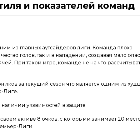
тиля и показателей команд
ним из главных аутсайдеров лиги. Команда плохо
чество голов, так и в нападении, создавая мало опа
чей. При такой игре, команде не на что рассчитыват
рников за текущий сезон что является одним из худ
-Лиге.
о наличии уязвимостей в защите.
своем активе 8 очков, с которыми занимает 20 место
емьер-Лиги.