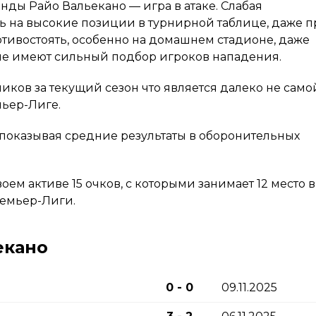
нды Райо Вальекано — игра в атаке. Слабая
ть на высокие позиции в турнирной таблице, даже 
отивостоять, особенно на домашнем стадионе, даже
ые имеют сильный подбор игроков нападения.
ников за текущий сезон что является далеко не само
мьер-Лиге.
 показывая средние результаты в оборонительных
ем активе 15 очков, с которыми занимает 12 место в
емьер-Лиги.
екано
0 - 0
09.11.2025