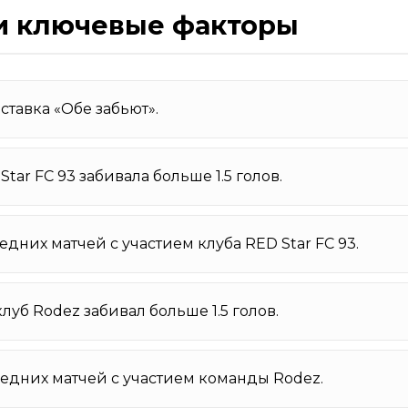
и ключевые факторы
ставка «Обе забьют».
tar FC 93 забивала больше 1.5 голов.
едних матчей с участием клуба RED Star FC 93.
луб Rodez забивал больше 1.5 голов.
следних матчей с участием команды Rodez.