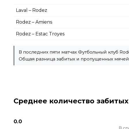
Laval – Rodez
Rodez – Amiens
Rodez – Estac Troyes
В последних пяти матчах Футбольный клуб Rod
Общая разница забитых и пропущенных мячей:
Среднее количество забитых
0.0
В ср