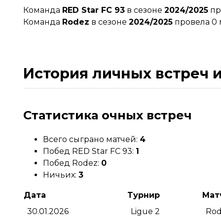
Команда
RED Star FC 93
в сезоне
2024/2025
пр
Команда
Rodez
в сезоне
2024/2025
провела 0 
История личных встреч 
Статистика очных встреч
Всего сыграно матчей:
4
Побед RED Star FC 93:
1
Побед Rodez:
0
Ничьих:
3
Дата
Tурнир
Мат
30.01.2026
Ligue 2
Rod