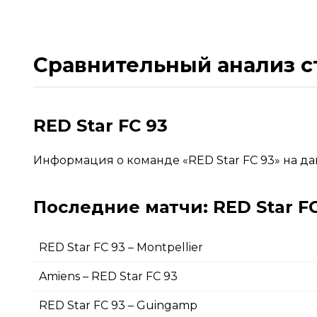
Сравнительный анализ с
RED Star FC 93
Информация о команде «RED Star FC 93» на да
Последние матчи: RED Star F
RED Star FC 93 – Montpellier
Amiens – RED Star FC 93
RED Star FC 93 – Guingamp