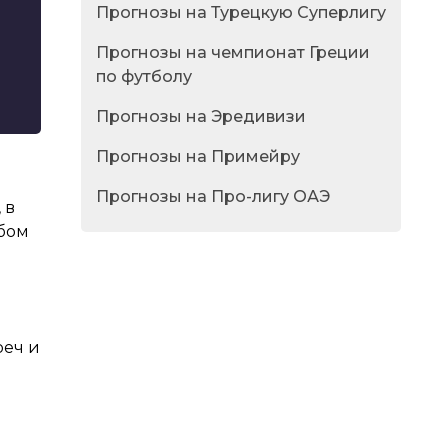
Прогнозы на Турецкую Суперлигу
Прогнозы на чемпионат Греции
по футболу
Прогнозы на Эредивизи
Прогнозы на Примейру
Прогнозы на Про-лигу ОАЭ
 в
убом
реч и