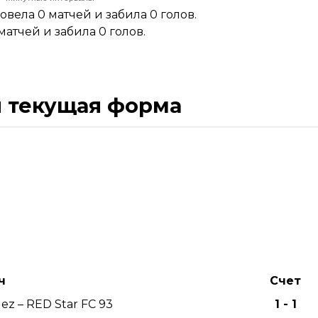
овела 0 матчей и забила 0 голов.
матчей и забила 0 голов.
и текущая форма
ч
Счет
ez – RED Star FC 93
1 - 1