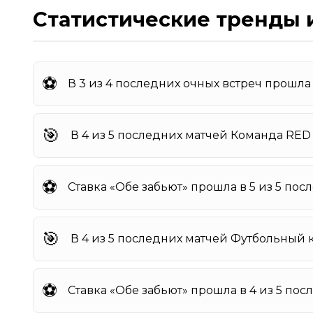
Статистические тренды 
⚽️
В 3 из 4 последних очных встреч прошла 
🎯
В 4 из 5 последних матчей Команда RED S
⚽️
Ставка «Обе забьют» прошла в 5 из 5 посл
🎯
В 4 из 5 последних матчей Футбольный к
⚽️
Ставка «Обе забьют» прошла в 4 из 5 по