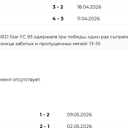
3 - 2
18.04.2026
4 - 3
11.04.2026
RED Star FC 93 одержала три победы, один раз сыграл
ница забитых и пропущенных мячей: 13–10.
ент отсутствует.
1 - 2
09.05.2026
2 - 1
02.05.2026