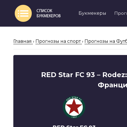
Букмекеры
Прог
Главная
›
Прогнозы на спорт
›
Прогнозы на Фут
RED Star FC 93 – Rode
Франци