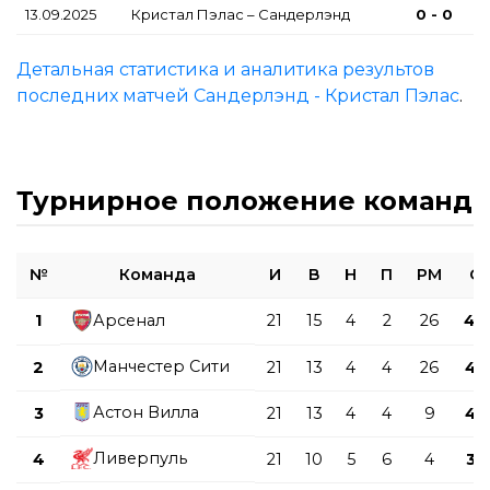
13.09.2025
Кристал Пэлас – Сандерлэнд
0 - 0
Детальная статистика и аналитика результов
последних матчей Сандерлэнд - Кристал Пэлас
.
Турнирное положение команд
№
Команда
И
В
Н
П
РМ
О
1
Арсенал
21
15
4
2
26
49
Манчестер Сити
2
21
13
4
4
26
43
Астон Вилла
3
21
13
4
4
9
43
Ливерпуль
4
21
10
5
6
4
35