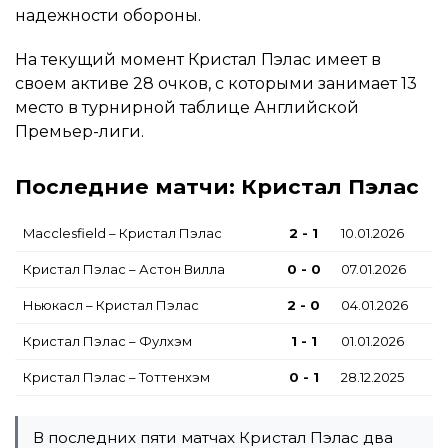
надежности обороны.
На текущий момент Кристал Пэлас имеет в
своем активе 28 очков, с которыми занимает 13
место в турнирной таблице Английской
Премьер-лиги.
Последние матчи: Кристал Пэлас
Macclesfield – Кристал Пэлас
2 - 1
10.01.2026
Кристал Пэлас – Астон Вилла
0 - 0
07.01.2026
Ньюкасл – Кристал Пэлас
2 - 0
04.01.2026
Кристал Пэлас – Фулхэм
1 - 1
01.01.2026
Кристал Пэлас – Тоттенхэм
0 - 1
28.12.2025
В последних пяти матчах Кристал Пэлас два