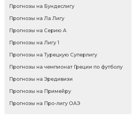
Прогнозы на Бундеслигу
Прогнозы на Ла Лигу
Прогнозы на Серию А
Прогнозы на Лигу 1
Прогнозы на Турецкую Суперлигу
Прогнозы на чемпионат Греции по футболу
Прогнозы на Эредивизи
Прогнозы на Примейру
Прогнозы на Про-лигу ОАЭ