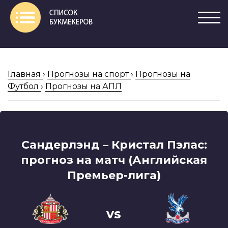
Главная
›
Прогнозы на спорт
›
Прогнозы на
Футбол
›
Прогнозы на АПЛ
Сандерлэнд – Кристал Пэлас:
прогноз на матч (Английская
Премьер-лига)
vs