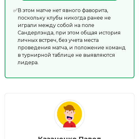
В этом матче нет явного фаворита,
поскольку клубы никогда ранее не
играли между собой на поле
Сандерлэнда, при этом общая история
личных встреч, без учета места
проведения матча, и положение команд
в турнирной таблице не выявляются
лидера.
Казаненко Павел