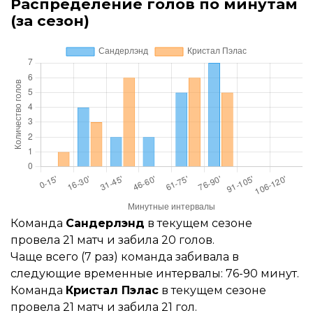
Распределение голов по минутам
(за сезон)
Команда
Сандерлэнд
в текущем сезоне
провела 21 матч и забила 20 голов.
Чаще всего (7 раз) команда забивала в
следующие временные интервалы: 76-90 минут.
Команда
Кристал Пэлас
в текущем сезоне
провела 21 матч и забила 21 гол.