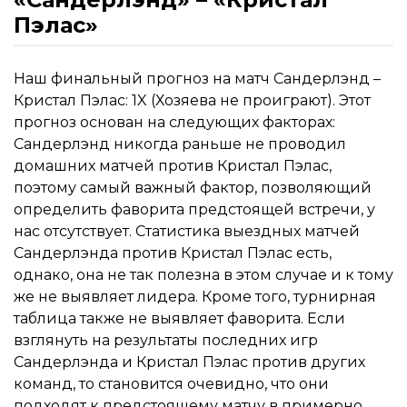
Пэлас»
Наш финальный прогноз на матч Сандерлэнд –
Кристал Пэлас: 1X (Хозяева не проиграют). Этот
прогноз основан на следующих факторах:
Сандерлэнд никогда раньше не проводил
домашних матчей против Кристал Пэлас,
поэтому самый важный фактор, позволяющий
определить фаворита предстоящей встречи, у
нас отсутствует. Статистика выездных матчей
Сандерлэнда против Кристал Пэлас есть,
однако, она не так полезна в этом случае и к тому
же не выявляет лидера. Кроме того, турнирная
таблица также не выявляет фаворита. Если
взглянуть на результаты последних игр
Сандерлэнда и Кристал Пэлас против других
команд, то становится очевидно, что они
подходят к предстоящему матчу в примерно