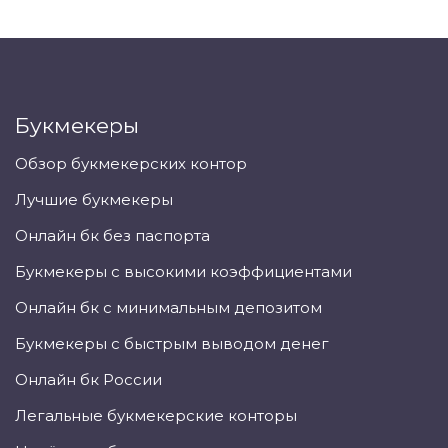
Букмекеры
Обзор букмекерских контор
Лучшие букмекеры
Онлайн бк без паспорта
Букмекеры с высокими коэффициентами
Онлайн бк с минимальным депозитом
Букмекеры с быстрым выводом денег
Онлайн бк России
Легальные букмекерские конторы