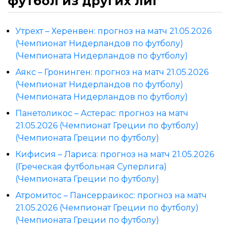
футбол из других лиг
Утрехт – Херенвен: прогноз на матч 21.05.2026
(Чемпионат Нидерландов по футболу)
(Чемпионата Нидерландов по футболу)
Аякс – Гронинген: прогноз на матч 21.05.2026
(Чемпионат Нидерландов по футболу)
(Чемпионата Нидерландов по футболу)
Панетоликос – Астерас: прогноз на матч
21.05.2026 (Чемпионат Греции по футболу)
(Чемпионата Греции по футболу)
Кифисия – Лариса: прогноз на матч 21.05.2026
(Греческая футбольная Суперлига)
(Чемпионата Греции по футболу)
Атромитос – Пансерраикос: прогноз на матч
21.05.2026 (Чемпионат Греции по футболу)
(Чемпионата Греции по футболу)