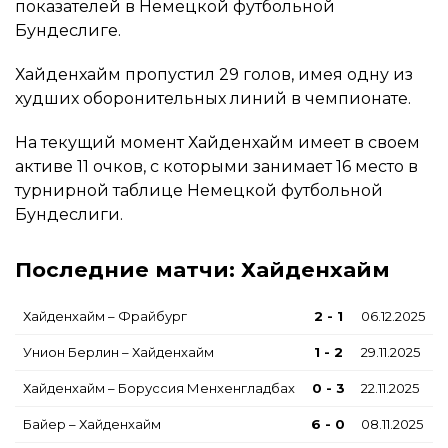
показателей в Немецкой футбольной
Бундеслиге.
Хайденхайм пропустил 29 голов, имея одну из
худших оборонительных линий в чемпионате.
На текущий момент Хайденхайм имеет в своем
активе 11 очков, с которыми занимает 16 место в
турнирной таблице Немецкой футбольной
Бундеслиги.
Последние матчи: Хайденхайм
Хайденхайм – Фрайбург
2 - 1
06.12.2025
Унион Берлин – Хайденхайм
1 - 2
29.11.2025
Хайденхайм – Боруссия Менхенгладбах
0 - 3
22.11.2025
Байер – Хайденхайм
6 - 0
08.11.2025