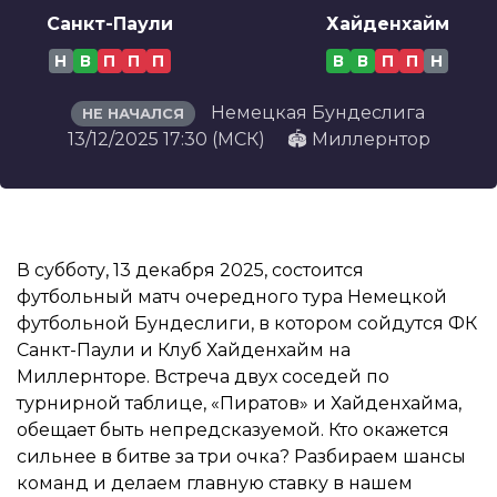
Санкт-Паули
Хайденхайм
Н
В
П
П
П
В
В
П
П
Н
Немецкая Бундеслига
НЕ НАЧАЛСЯ
13/12/2025 17:30 (МСК)
🏟️ Миллернтор
В субботу, 13 декабря 2025, состоится
футбольный матч очередного тура Немецкой
футбольной Бундеслиги, в котором сойдутся ФК
Санкт-Паули и Клуб Хайденхайм на
Миллернторе. Встреча двух соседей по
турнирной таблице, «Пиратов» и Хайденхайма,
обещает быть непредсказуемой. Кто окажется
сильнее в битве за три очка? Разбираем шансы
команд и делаем главную ставку в нашем