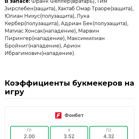
В запасе:
Франк Феллер(вратарь), Тим
Зирслебен(защита), Хактаб Омар Траоре(защита),
Юлиан Нихус(полузащита), Лука
Кербер(полузащита), Адриан Бек(полузащита),
Матиас Хонсак(нападение), Марвин
Пирингер(нападение), Максимилиан
Бройниг(нападение), Арион
Ибрагимович(нападение).
Коэффициенты букмекеров на
игру
Фонбет
П1
X
П2
2.00
3.52
4.32