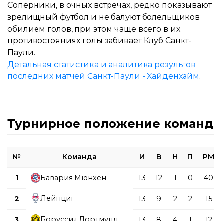
Соперники, в очных встречах, редко показывают
зрелищный футбол и не балуют болельщиков
обилием голов, при этом чаще всего в их
противостояниях голы забивает Клуб Санкт-
Паули.
Детальная статистика и аналитика результов
последних матчей Санкт-Паули - Хайденхайм
.
Турнирное положение команд
№
Команда
И
В
Н
П
РМ
1
Бавария Мюнхен
13
12
1
0
40
Лейпциг
2
13
9
2
2
15
Боруссия Дортмунд
3
13
8
4
1
12