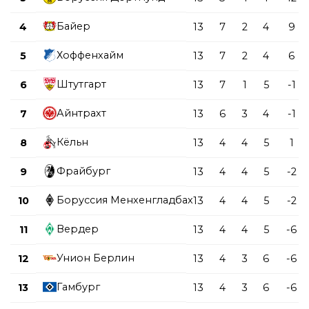
Байер
4
13
7
2
4
9
Хоффенхайм
5
13
7
2
4
6
Штутгарт
6
13
7
1
5
-1
Айнтрахт
7
13
6
3
4
-1
Кёльн
8
13
4
4
5
1
Фрайбург
9
13
4
4
5
-2
Боруссия Менхенгладбах
10
13
4
4
5
-2
Вердер
11
13
4
4
5
-6
Унион Берлин
12
13
4
3
6
-6
Гамбург
13
13
4
3
6
-6