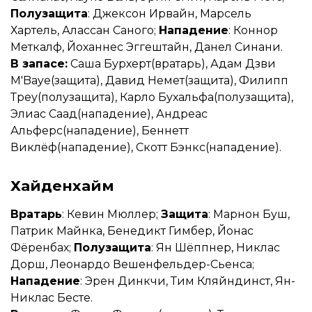
Полузащита
: Джексон Ирвайн, Марсель
Хартель, Алассан Саного;
Нападение
: Коннор
Меткалф, Йоханнес Эггештайн, Данел Синани.
В запасе:
Саша Бурхерт(вратарь), Адам Дзви
M'Baye(защита), Давид Немет(защита), Филипп
Треу(полузащита), Карло Бухальфа(полузащита),
Элиас Саад(нападение), Андреас
Альферс(нападение), Беннетт
Виклёф(нападение), Скотт Бэнкс(нападение).
Хайденхайм
Вратарь
: Кевин Мюллер;
Защита
: Марнон Буш,
Патрик Майнка, Бенедикт Гимбер, Йонас
Фёренбах;
Полузащита
: Ян Шёппнер, Никлас
Дорш, Леонардо Вешенфельдер-Сьенса;
Нападение
: Эрен Динкчи, Тим Кляйндинст, Ян-
Никлас Бесте.