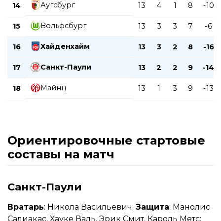
Аугсбург
14
13
4
1
8
-10
Вольфсбург
15
13
3
3
7
-6
Хайденхайм
16
13
3
2
8
-16
Санкт-Паули
17
13
2
2
9
-14
Майнц
18
13
1
3
9
-13
Ориентировочные стартовые
составы на матч
Санкт-Паули
Вратарь
: Никола Васильевич;
Защита
: Манолис
Салиакас, Хауке Валь, Эрик Смит, Кароль Метс;