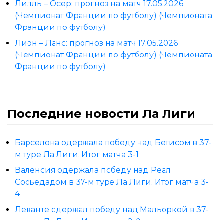
Лилль – Осер: прогноз на матч 17.05.2026
(Чемпионат Франции по футболу) (Чемпионата
Франции по футболу)
Лион – Ланс: прогноз на матч 17.05.2026
(Чемпионат Франции по футболу) (Чемпионата
Франции по футболу)
Последние новости Ла Лиги
Барселона одержала победу над Бетисом в 37-
м туре Ла Лиги. Итог матча 3-1
Валенсия одержала победу над Реал
Сосьедадом в 37-м туре Ла Лиги. Итог матча 3-
4
Леванте одержал победу над Мальоркой в 37-