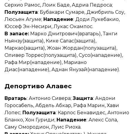
Серхио Рамос, Лоик Баде, Адриа Педроса;
Полузащита
: Бубакари Сумаре, Джибриль Соу,
Люсьен Агуме;
Нападение
: Доди Лукебакио,
Юссеф Эн-Несири, Лукас Окампос.
В запасе:
Марко Дмитрович(вратарь), Танги
Ньянзу(защита), Кике Салас(защита),
Маркао(защита), Жоан Жордан(полузащита),
Оливер Торрес(полузащита), Сусо(нападение),
Рафа Мир(нападение), Мариано
Диас(нападение), Аднан Янузай(нападение).
Депортиво Алавес
Вратарь
: Антонио Сивера;
Защита
: Андони
Горосабель, Абдель Абкар, Рафа Марин, Хави
Лопес;
Полузащита
: Карлос Бенавидес, Антонио
Бланко, Хон Гуриди;
Нападение
: Алекс Сола,
Саму Омородион, Луис Риоха.