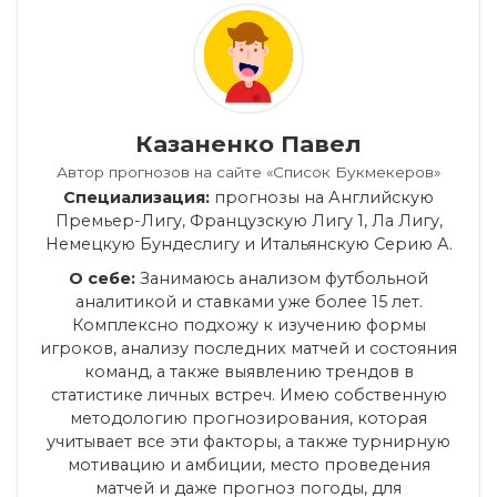
Казаненко Павел
Автор прогнозов на сайте «Список Букмекеров»
Специализация:
прогнозы на Английскую
Премьер-Лигу, Французскую Лигу 1, Ла Лигу,
Немецкую Бундеслигу и Итальянскую Серию А.
О себе:
Занимаюсь анализом футбольной
аналитикой и ставками уже более 15 лет.
Комплексно подхожу к изучению формы
игроков, анализу последних матчей и состояния
команд, а также выявлению трендов в
статистике личных встреч. Имею собственную
методологию прогнозирования, которая
учитывает все эти факторы, а также турнирную
мотивацию и амбиции, место проведения
матчей и даже прогноз погоды, для