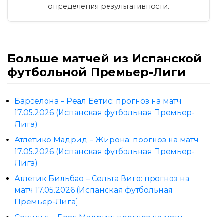
определения результативности.
Больше матчей из Испанской
футбольной Премьер-Лиги
Барселона – Реал Бетис: прогноз на матч
17.05.2026 (Испанская футбольная Премьер-
Лига)
Атлетико Мадрид – Жирона: прогноз на матч
17.05.2026 (Испанская футбольная Премьер-
Лига)
Атлетик Бильбао – Сельта Виго: прогноз на
матч 17.05.2026 (Испанская футбольная
Премьер-Лига)