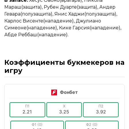
В запасе:
Хесус Овоно(вратарь), Никола
Мараш(защита), Рубен Дуарте(защита), Андер
Гевара(полузащита), Янис Хаджи(полузащита),
Карлос Висенте(нападение), Джулиано
Симеоне(нападение), Кике Гарсия(нападение),
Абде Реббаш(нападение).
Коэффициенты букмекеров на
игру
Фонбет
П1
X
П2
2.21
3.25
3.92
Ф1 (0)
Ф2 (0)