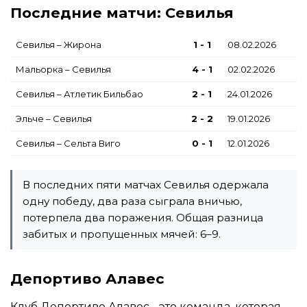
Последние матчи: Севилья
Севилья – Жирона
1 - 1
08.02.2026
Мальорка – Севилья
4 - 1
02.02.2026
Севилья – Атлетик Бильбао
2 - 1
24.01.2026
Эльче – Севилья
2 - 2
19.01.2026
Севилья – Сельта Виго
0 - 1
12.01.2026
В последних пяти матчах Севилья одержала
одну победу, два раза сыграла вничью,
потерпела два поражения. Общая разница
забитых и пропущенных мячей: 6–9.
Депортиво Алавес
Клуб Депортиво Алавес - это команда, которая