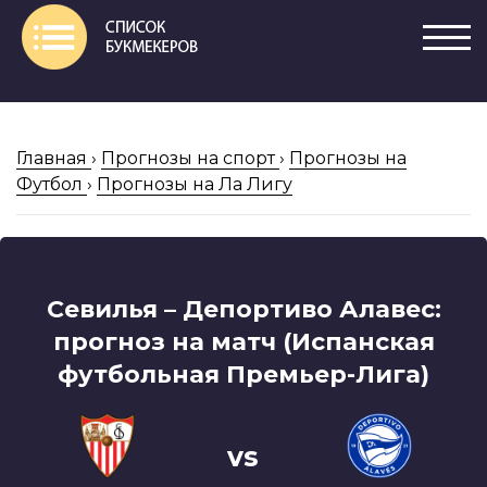
Главная
›
Прогнозы на спорт
›
Прогнозы на
Футбол
›
Прогнозы на Ла Лигу
Севилья – Депортиво Алавес:
прогноз на матч (Испанская
футбольная Премьер-Лига)
vs