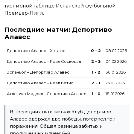
турнирной таблице Испанской футбольной
Премьер-Лиги.
Последние матчи: Депортиво
Алавес
Депортиво Алавес – Хетафе
0 - 2
08.02.2026
Депортиво Алавес – Реал Сосьедад
2 - 3
04.02.2026
Эспаньол – Депортиво Алавес
1 - 2
30.01.2026
Депортиво Алавес – Реал Бетис
2 - 1
25.01.2026
Атлетико Мадрид – Депортиво Алавес
1 - 0
18.01.2026
В последних пяти матчах Клуб Депортиво
Алавес одержал две победы, потерпел три
поражения. Общая разница забитых и
пропущенных мячей: 6–8.