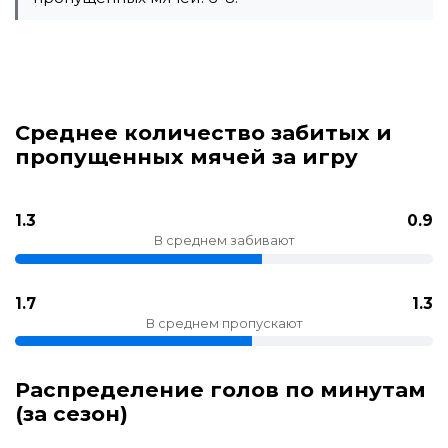
Среднее количество забитых и
пропущенных мячей за игру
1.3
0.9
В среднем забивают
1.7
1.3
В среднем пропускают
Распределение голов по минутам
(за сезон)