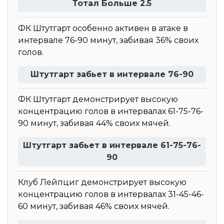
Тотал Больше 2.5
ФК Штутгарт особенно активен в атаке в
интервале 76-90 минут, забивая 36% своих
голов.
Штутгарт забьет в интервале 76-90
ФК Штутгарт демонстрирует высокую
концентрацию голов в интервалах 61-75-76-
90 минут, забивая 44% своих мячей.
Штутгарт забьет в интервале 61-75-76-
90
Клуб Лейпциг демонстрирует высокую
концентрацию голов в интервалах 31-45-46-
60 минут, забивая 46% своих мячей.