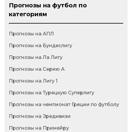
Прогнозы на футбол по
категориям
Прогнозы на АПЛ
Прогнозы на Бундеслигу
Прогнозы на Ла Лигу
Прогнозы на Серию А
Прогнозы на Лигу 1
Прогнозы на Турецкую Суперлигу
Прогнозы на чемпионат Греции по футболу
Прогнозы на Эредивизи
Прогнозы на Примейру