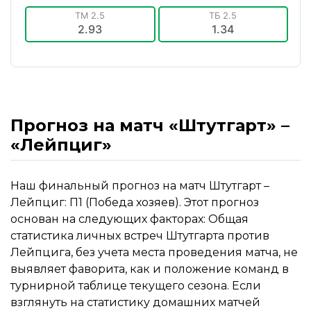
ТМ 2.5
ТБ 2.5
2.93
1.34
Прогноз на матч «Штутгарт» –
«Лейпциг»
Наш финальный прогноз на матч Штутгарт –
Лейпциг: П1 (Победа хозяев). Этот прогноз
основан на следующих факторах: Общая
статистика личных встреч Штутгарта против
Лейпцига, без учета места проведения матча, не
выявляет фаворита, как и положение команд в
турнирной таблице текущего сезона. Если
взглянуть на статистику домашних матчей