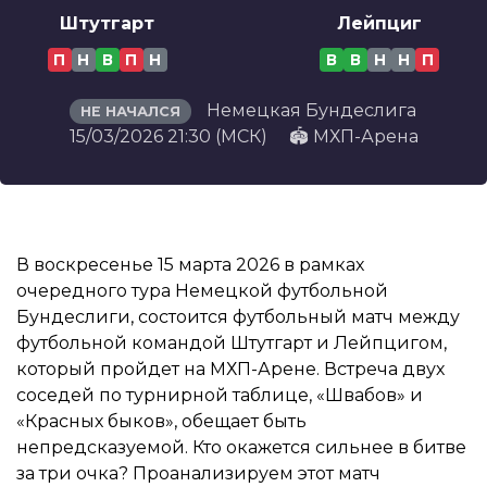
Штутгарт
Лейпциг
П
Н
В
П
Н
В
В
Н
Н
П
Немецкая Бундеслига
НЕ НАЧАЛСЯ
15/03/2026 21:30 (МСК)
🏟️ МХП-Арена
В воскресенье 15 марта 2026 в рамках
очередного тура Немецкой футбольной
Бундеслиги, состоится футбольный матч между
футбольной командой Штутгарт и Лейпцигом,
который пройдет на МХП-Арене. Встреча двух
соседей по турнирной таблице, «Швабов» и
«Красных быков», обещает быть
непредсказуемой. Кто окажется сильнее в битве
за три очка? Проанализируем этот матч