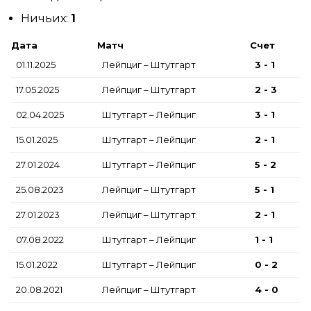
Ничьих:
1
Дата
Матч
Счет
01.11.2025
Лейпциг – Штутгарт
3 - 1
17.05.2025
Лейпциг – Штутгарт
2 - 3
02.04.2025
Штутгарт – Лейпциг
3 - 1
15.01.2025
Штутгарт – Лейпциг
2 - 1
27.01.2024
Штутгарт – Лейпциг
5 - 2
25.08.2023
Лейпциг – Штутгарт
5 - 1
27.01.2023
Лейпциг – Штутгарт
2 - 1
07.08.2022
Штутгарт – Лейпциг
1 - 1
15.01.2022
Штутгарт – Лейпциг
0 - 2
20.08.2021
Лейпциг – Штутгарт
4 - 0