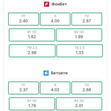
Фонбет
П1
X
П2
2.40
4.00
2.87
Ф1 (0)
Ф2 (0)
1.82
1.99
ТМ 2.5
ТБ 2.5
2.96
1.33
Бетсити
П1
X
П2
2.37
4.02
2.88
Ф1 (0)
Ф2 (0)
1.79
2.01