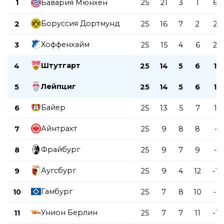
1
Бавария Мюнхен
25
21
3
1
68
Боруссия Дортмунд
2
25
16
7
2
27
Хоффенхайм
3
25
15
4
6
20
Штутгарт
4
25
14
5
6
16
Лейпциг
5
25
14
5
6
14
Байер
6
25
13
5
7
16
Айнтрахт
7
25
9
8
8
-1
Фрайбург
8
25
9
7
9
-5
Аугсбург
9
25
9
4
12
-12
Гамбург
10
25
7
8
10
-8
Унион Берлин
11
25
7
7
11
-12