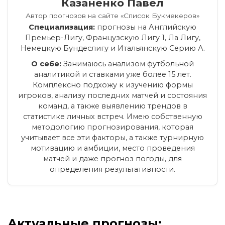
Казаненко Павел
Автор прогнозов на сайте «Список Букмекеров»
Специализация:
прогнозы на Английскую
Премьер-Лигу, Французскую Лигу 1, Ла Лигу,
Немецкую Бундеслигу и Итальянскую Серию А.
О себе:
Занимаюсь анализом футбольной
аналитикой и ставками уже более 15 лет.
Комплексно подхожу к изучению формы
игроков, анализу последних матчей и состояния
команд, а также выявлению трендов в
статистике личных встреч. Имею собственную
методологию прогнозирования, которая
учитывает все эти факторы, а также турнирную
мотивацию и амбиции, место проведения
матчей и даже прогноз погоды, для
определения результативности.
Актуальные прогнозы: