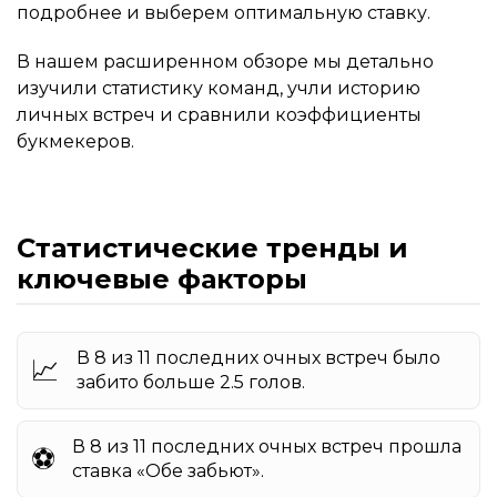
подробнее и выберем оптимальную ставку.
В нашем расширенном обзоре мы детально
изучили статистику команд, учли историю
личных встреч и сравнили коэффициенты
букмекеров.
Статистические тренды и
ключевые факторы
В 8 из 11 последних очных встреч было
📈
забито больше 2.5 голов.
В 8 из 11 последних очных встреч прошла
⚽️
ставка «Обе забьют».