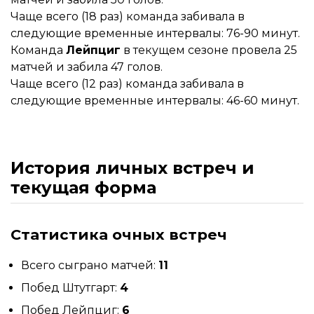
Чаще всего (18 раз) команда забивала в
следующие временные интервалы: 76-90 минут.
Команда
Лейпциг
в текущем сезоне провела 25
матчей и забила 47 голов.
Чаще всего (12 раз) команда забивала в
следующие временные интервалы: 46-60 минут.
История личных встреч и
текущая форма
Статистика очных встреч
Всего сыграно матчей:
11
Побед Штутгарт:
4
Побед Лейпциг:
6