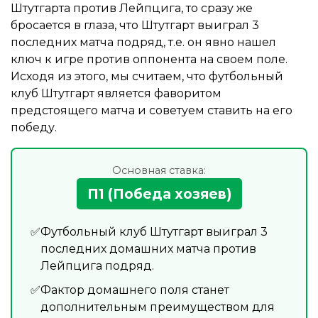
Штутгарта против Лейпцига, то сразу же
бросается в глаза, что Штутгарт выиграл 3
последних матча подряд, т.е. он явно нашел
ключ к игре против оппонента на своем поле.
Исходя из этого, мы считаем, что футбольный
клуб Штутгарт является фаворитом
предстоящего матча и советуем ставить на его
победу.
Основная ставка:
П1 (Победа хозяев)
Футбольный клуб Штутгарт выиграл 3
последних домашних матча против
Лейпцига подряд.
Фактор домашнего поля станет
дополнительным преимуществом для