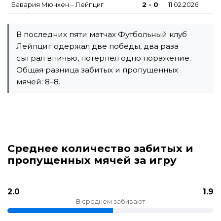
Бавария Мюнхен – Лейпциг
2 - 0
11.02.2026
В последних пяти матчах Футбольный клуб
Лейпциг одержал две победы, два раза
сыграл вничью, потерпел одно поражение.
Общая разница забитых и пропущенных
мячей: 8–8.
Среднее количество забитых и
пропущенных мячей за игру
2.0
1.9
В среднем забивают