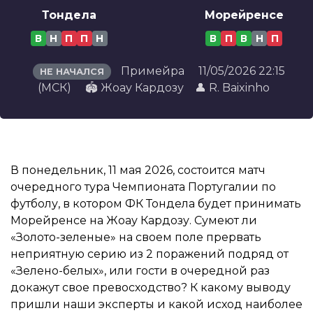
Тондела
Морейренсе
В
Н
П
П
Н
В
П
В
Н
П
Примейра
11/05/2026 22:15
НЕ НАЧАЛСЯ
(МСК)
🏟️ Жоау Кардозу
👤 R. Baixinho
В понедельник, 11 мая 2026, состоится матч
очередного тура Чемпионата Португалии по
футболу, в котором ФК Тондела будет принимать
Морейренсе на Жоау Кардозу. Сумеют ли
«Золото-зеленые» на своем поле прервать
неприятную серию из 2 поражений подряд от
«Зелено-белых», или гости в очередной раз
докажут свое превосходство? К какому выводу
пришли наши эксперты и какой исход наиболее