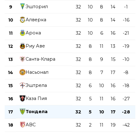
Эшторил
9
32
10
8
14
-1
3
Алверка
10
32
10
8
14
-16
3
Арока
11
32
10
6
16
-21
3
Риу Аве
12
32
8
11
13
-19
3
Санта-Клара
13
32
8
9
15
-10
3
Насьонал
14
32
8
7
17
-8
3
Эштрела
15
32
6
10
16
-18
2
Каза Пия
16
32
5
11
16
-27
2
Тондела
17
32
5
10
17
-28
2
АВС
18
32
2
11
19
-42
1