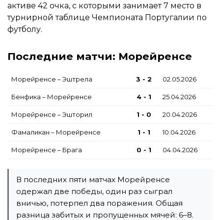
активе 42 очка, с которыми занимает 7 место в
турнирной таблице Чемпионата Португалии по
футболу.
Последние матчи: Морейренсе
Морейренсе – Эштрела
3 - 2
02.05.2026
Бенфика – Морейренсе
4 - 1
25.04.2026
Морейренсе – Эшторил
1 - 0
20.04.2026
Фамаликан – Морейренсе
1 - 1
10.04.2026
Морейренсе – Брага
0 - 1
04.04.2026
В последних пяти матчах Морейренсе
одержал две победы, один раз сыграл
вничью, потерпел два поражения. Общая
разница забитых и пропущенных мячей: 6–8.