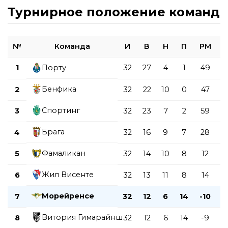
Турнирное положение команд
№
Команда
И
В
Н
П
РМ
1
Порту
32
27
4
1
49
8
Бенфика
2
32
22
10
0
47
7
Спортинг
3
32
23
7
2
59
7
Брага
4
32
16
9
7
28
5
Фамаликан
5
32
14
10
8
12
5
Жил Висенте
6
32
13
11
8
14
5
Морейренсе
7
32
12
6
14
-10
4
Витория Гимарайнш
8
32
12
6
14
-9
4