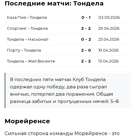
Последние матчи: Тондела
Каза Пия – Тондела
0 - 1
03.05.2026
Спортинг – Тондела
2 - 2
29.04.2026
Тондела – Насьонал
0 - 2
25.04.2026
Порту – Тондела
2 - 0
19.04.2026
Тондела – Жил Висенте
2 - 2
13.04.2026
В последних пяти матчах Клуб Тондела
одержал одну победу, два раза сыграл
вничью, потерпел два поражения. Общая
разница забитых и пропущенных мячей: 5–8.
Морейренсе
Сильная сторона команды Морейренсе - это