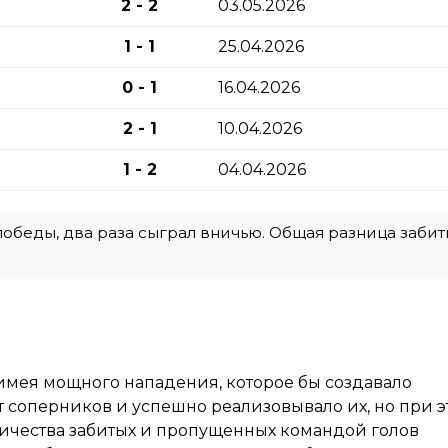
2 - 2
03.05.2026
1 - 1
25.04.2026
0 - 1
16.04.2026
2 - 1
10.04.2026
1 - 2
04.04.2026
победы, два раза сыграл вничью. Общая разница забит
 имея мощного нападения, которое бы создавало
т соперников и успешно реализовывало их, но при 
личества забитых и пропущенных командой голов