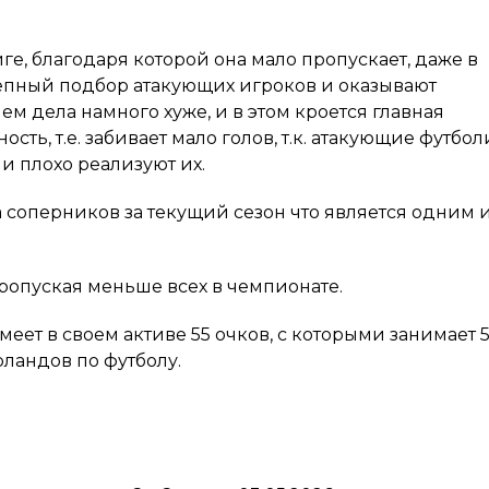
ге, благодаря которой она мало пропускает, даже в
лепный подбор атакующих игроков и оказывают
ем дела намного хуже, и в этом кроется главная
сть, т.е. забивает мало голов, т.к. атакующие футбо
и плохо реализуют их.
а соперников за текущий сезон что является одним 
пропуская меньше всех в чемпионате.
еет в своем активе 55 очков, с которыми занимает 
ландов по футболу.