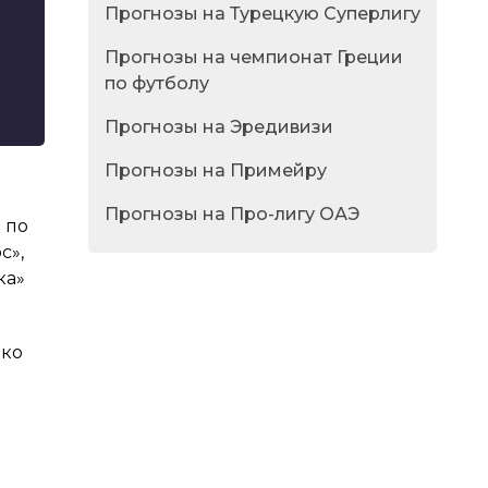
Прогнозы на Турецкую Суперлигу
Прогнозы на чемпионат Греции
по футболу
Прогнозы на Эредивизи
Прогнозы на Примейру
Прогнозы на Про-лигу ОАЭ
 по
с»,
ка»
ько