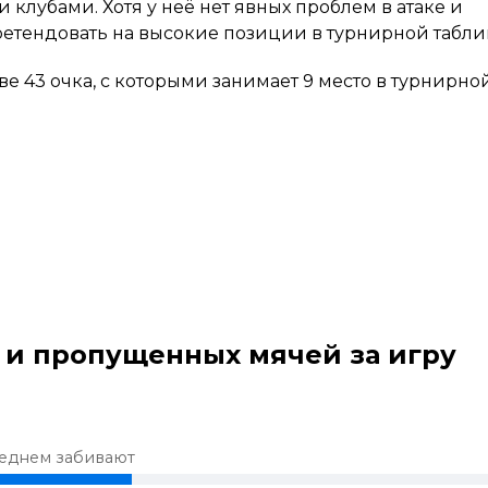
клубами. Хотя у неё нет явных проблем в атаке и
претендовать на высокие позиции в турнирной табли
е 43 очка, с которыми занимает 9 место в турнирно
.
 и пропущенных мячей за игру
еднем забивают