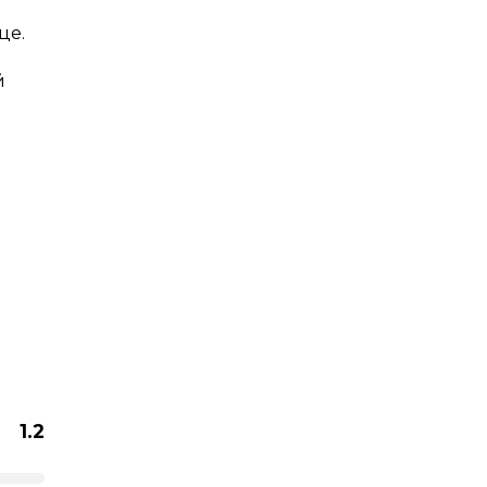
це.
й
1.2