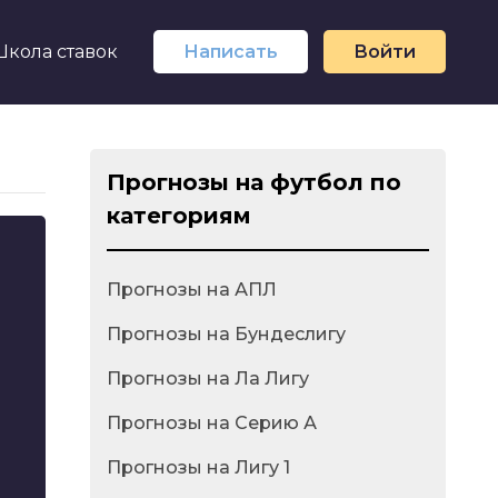
Школа ставок
Написать
Войти
Прогнозы на футбол по
категориям
Прогнозы на АПЛ
Прогнозы на Бундеслигу
Прогнозы на Ла Лигу
Прогнозы на Серию А
Прогнозы на Лигу 1