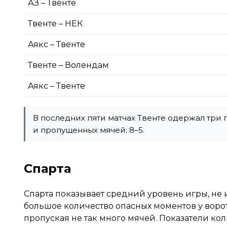
АЗ – Твенте
Твенте – НЕК
Аякс – Твенте
Твенте – Волендам
Аякс – Твенте
В последних пяти матчах Твенте одержал три 
и пропущенных мячей: 8–5.
Спарта
Спарта показывает средний уровень игры, не
большое количество опасных моментов у воро
пропуская не так много мячей. Показатели ко