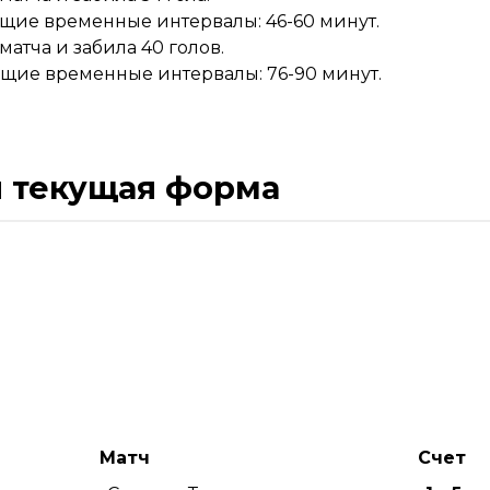
ующие временные интервалы: 46-60 минут.
матча и забила 40 голов.
ующие временные интервалы: 76-90 минут.
и текущая форма
Матч
Счет