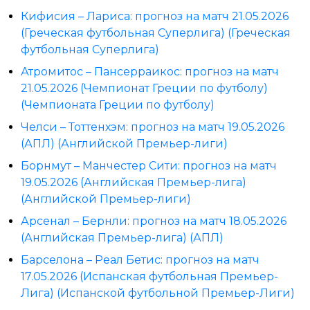
Кифисия – Лариса: прогноз на матч 21.05.2026
(Греческая футбольная Суперлига) (Греческая
футбольная Суперлига)
Атромитос – Пансерраикос: прогноз на матч
21.05.2026 (Чемпионат Греции по футболу)
(Чемпионата Греции по футболу)
Челси – Тоттенхэм: прогноз на матч 19.05.2026
(АПЛ) (Английской Премьер-лиги)
Борнмут – Манчестер Сити: прогноз на матч
19.05.2026 (Английская Премьер-лига)
(Английской Премьер-лиги)
Арсенал – Бернли: прогноз на матч 18.05.2026
(Английская Премьер-лига) (АПЛ)
Барселона – Реал Бетис: прогноз на матч
17.05.2026 (Испанская футбольная Премьер-
Лига) (Испанской футбольной Премьер-Лиги)