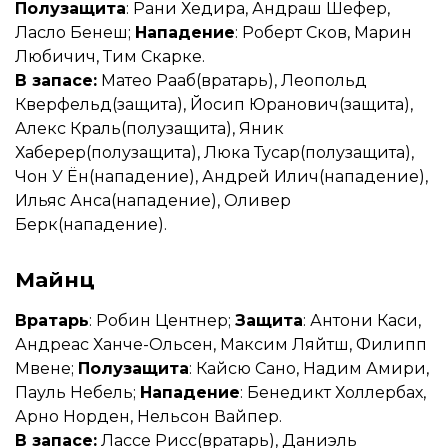
Полузащита
: Рани Хедира, Андраш Шефер,
Ласло Бенеш;
Нападение
: Роберт Сков, Марин
Любичич, Тим Скарке.
В запасе:
Матео Рааб(вратарь), Леопольд
Кверфельд(защита), Йосип Юранович(защита),
Алекс Краль(полузащита), Яник
Хаберер(полузащита), Люка Тусар(полузащита),
Чон У Ён(нападение), Андрей Илич(нападение),
Ильяс Анса(нападение), Оливер
Берк(нападение).
Майнц
Вратарь
: Робин Центнер;
Защита
: Антони Каси,
Андреас Ханче-Ольсен, Максим Ляйтш, Филипп
Мвене;
Полузащита
: Кайсю Сано, Надим Амири,
Пауль Небель;
Нападение
: Бенедикт Холлербах,
Арно Норден, Нельсон Вайпер.
В запасе:
Лассе Рисс(вратарь), Даниэль