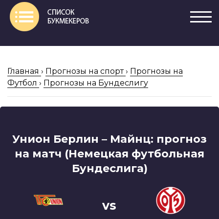
Главная
›
Прогнозы на спорт
›
Прогнозы на
Футбол
›
Прогнозы на Бундеслигу
Унион Берлин – Майнц: прогноз
на матч (Немецкая футбольная
Бундеслига)
vs