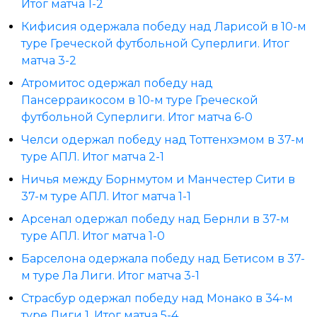
Итог матча 1-2
Кифисия одержала победу над Ларисой в 10-м
туре Греческой футбольной Суперлиги. Итог
матча 3-2
Атромитос одержал победу над
Пансерраикосом в 10-м туре Греческой
футбольной Суперлиги. Итог матча 6-0
Челси одержал победу над Тоттенхэмом в 37-м
туре АПЛ. Итог матча 2-1
Ничья между Борнмутом и Манчестер Сити в
37-м туре АПЛ. Итог матча 1-1
Арсенал одержал победу над Бернли в 37-м
туре АПЛ. Итог матча 1-0
Барселона одержала победу над Бетисом в 37-
м туре Ла Лиги. Итог матча 3-1
Страсбур одержал победу над Монако в 34-м
туре Лиги 1. Итог матча 5-4