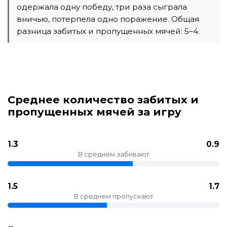
одержала одну победу, три раза сыграла
вничью, потерпела одно поражение. Общая
разница забитых и пропущенных мячей: 5–4.
Среднее количество забитых и
пропущенных мячей за игру
1.3
0.9
В среднем забивают
1.5
1.7
В среднем пропускают