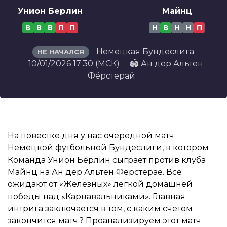
Унион Берлин
Майнц
В
В
В
П
П
Н
В
Н
Н
П
Немецкая Бундеслига
НЕ НАЧАЛСЯ
10/01/2026 17:30 (МСК)
🏟️ Ан дер Альтен
Фёрстерай
На повестке дня у нас очередной матч
Немецкой футбольной Бундеслиги, в котором
Команда Унион Берлин сыграет против клуба
Майнц на Ан дер Альтен Фёрстерае. Все
ожидают от «Железных» легкой домашней
победы над «Карнавальниками». Главная
интрига заключается в том, с каким счетом
закончится матч.? Проанализируем этот матч