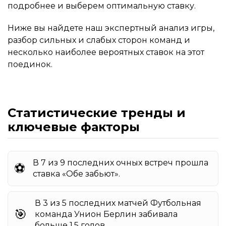
подробнее и выберем оптимальную ставку.
Ниже вы найдете наш экспертный анализ игры,
разбор сильных и слабых сторон команд и
несколько наиболее вероятных ставок на этот
поединок.
Статистические тренды и
ключевые факторы
В 7 из 9 последних очных встреч прошла
⚽️
ставка «Обе забьют».
В 3 из 5 последних матчей Футбольная
🎯
команда Унион Берлин забивала
больше 1.5 голов.