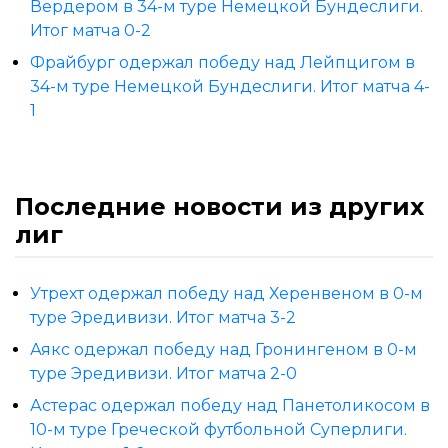
Вердером в 34-м туре Немецкой Бундеслиги.
Итог матча 0-2
Фрайбург одержал победу над Лейпцигом в
34-м туре Немецкой Бундеслиги. Итог матча 4-
1
Последние новости из других
лиг
Утрехт одержал победу над Херенвеном в 0-м
туре Эредивизи. Итог матча 3-2
Аякс одержал победу над Гронингеном в 0-м
туре Эредивизи. Итог матча 2-0
Астерас одержал победу над Панетоликосом в
10-м туре Греческой футбольной Суперлиги.