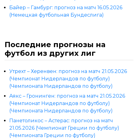
Байер – Гамбург: прогноз на матч 16.05.2026
(Немецкая футбольная Бундеслига)
Последние прогнозы на
футбол из других лиг
Утрехт – Херенвен: прогноз на матч 21.05.2026
(Чемпионат Нидерландов по футболу)
(Чемпионата Нидерландов по футболу)
Аякс – Гронинген: прогноз на матч 21.05.2026
(Чемпионат Нидерландов по футболу)
(Чемпионата Нидерландов по футболу)
Панетоликос – Астерас: прогноз на матч
21.05.2026 (Чемпионат Греции по футболу)
(Чемпионата Греции по футболу)