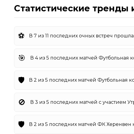
Статистические тренды 
⚽️
В 7 из 11 последних очных встреч прошла
🎯
В 4 из 5 последних матчей Футбольная ко
🛡️
В 2 из 5 последних матчей Футбольная к
🚫
В 3 из 5 последних матчей с участием Ут
🛡️
В 2 из 5 последних матчей ФК Херенвен 