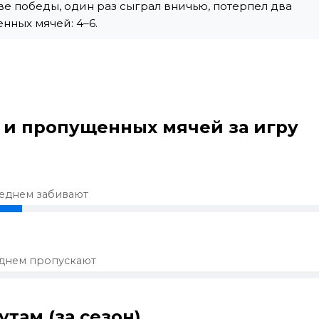
ве победы, один раз сыграл вничью, потерпел два
нных мячей: 4–6.
 и пропущенных мячей за игру
еднем забивают
днем пропускают
там (за сезон)