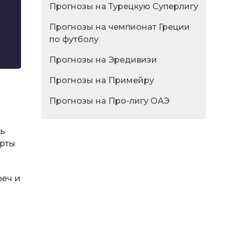
Прогнозы на Турецкую Суперлигу
Прогнозы на чемпионат Греции
по футболу
Прогнозы на Эредивизи
Прогнозы на Примейру
Прогнозы на Про-лигу ОАЭ
ть
ерты
реч и