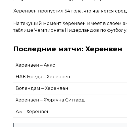
Херенвен пропустил 54 гола, что является сре
На текущий момент Херенвен имеет в своем ак
таблице Чемпионата Нидерландов по футболу
Последние матчи: Херенвен
Херенвен – Аякс
НАК Бреда – Херенвен
Волендам – Херенвен
Херенвен – Фортуна Ситтард
АЗ – Херенвен