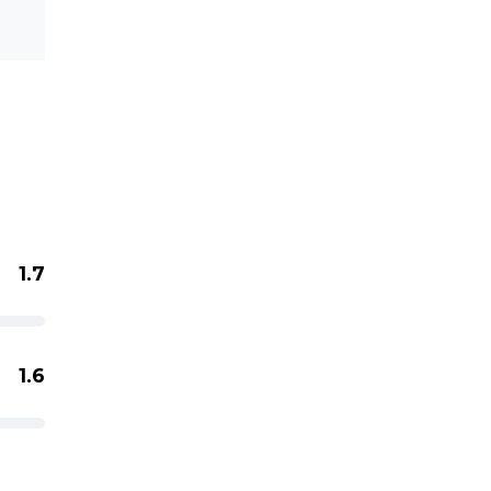
1.7
1.6