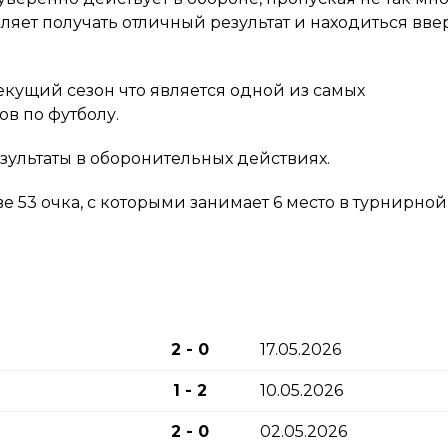
оляет получать отличный результат и находиться вве
текущий сезон что является одной из самых
в по футболу.
езультаты в оборонительных действиях.
е 53 очка, с которыми занимает 6 место в турнирной
.
2 - 0
17.05.2026
1 - 2
10.05.2026
2 - 0
02.05.2026