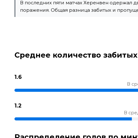
В последних пяти матчах Херенвен одержал д
поражения. Общая разница забитых и пропуще
Среднее количество забитых
1.6
В ср
1.2
В сре
Распределение голов по мину