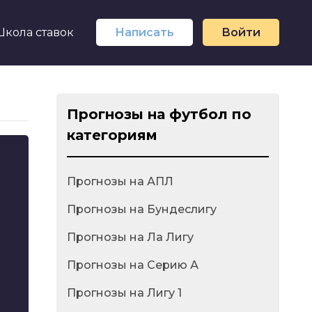
Школа ставок
Написать
Войти
Прогнозы на футбол по
категориям
Прогнозы на АПЛ
Прогнозы на Бундеслигу
Прогнозы на Ла Лигу
Прогнозы на Серию А
Прогнозы на Лигу 1