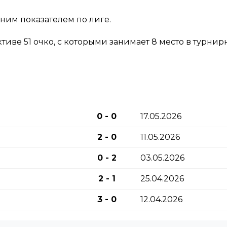
дним показателем по лиге.
тиве 51 очко, с которыми занимает 8 место в турнир
.
0 - 0
17.05.2026
2 - 0
11.05.2026
0 - 2
03.05.2026
2 - 1
25.04.2026
3 - 0
12.04.2026