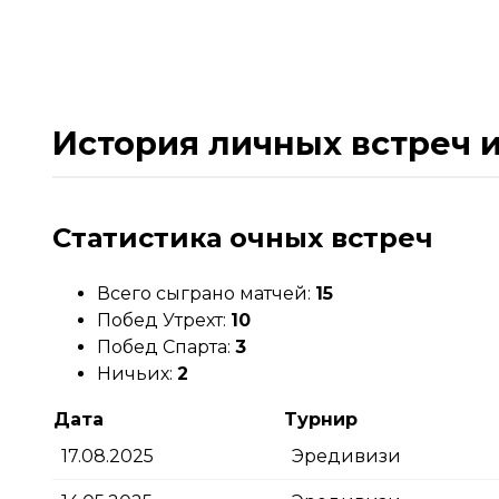
История личных встреч 
Статистика очных встреч
Всего сыграно матчей:
15
Побед Утрехт:
10
Побед Спарта:
3
Ничьих:
2
Дата
Tурнир
17.08.2025
Эредивизи