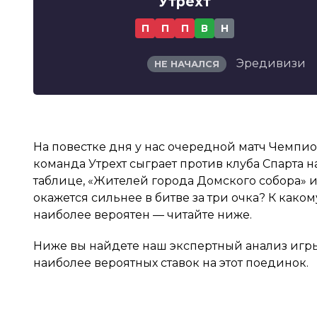
Утрехт
П
П
П
В
Н
Эредивизи
НЕ НАЧАЛСЯ
На повестке дня у нас очередной матч Чемпио
команда Утрехт сыграет против клуба Спарта н
таблице, «Жителей города Домского собора» и
окажется сильнее в битве за три очка? К как
наиболее вероятен — читайте ниже.
Ниже вы найдете наш экспертный анализ игры
наиболее вероятных ставок на этот поединок.