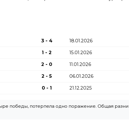
.
3 - 4
18.01.2026
1 - 2
15.01.2026
2 - 0
11.01.2026
2 - 5
06.01.2026
0 - 1
21.12.2025
тыре победы, потерпела одно поражение. Общая разни