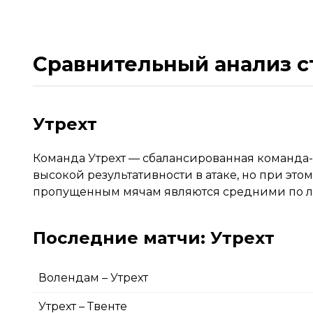
Сравнительный анализ с
Утрехт
Команда Утрехт — сбалансированная команда-с
высокой результативности в атаке, но при этом
пропущенным мячам являются средними по л
Последние матчи: Утрехт
Волендам – Утрехт
Утрехт – Твенте