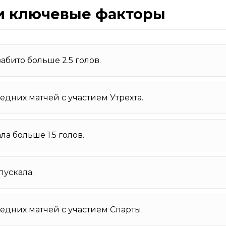
и ключевые факторы
забито больше 2.5 голов.
ледних матчей с участием Утрехта.
ла больше 1.5 голов.
пускала.
ледних матчей с участием Спарты.