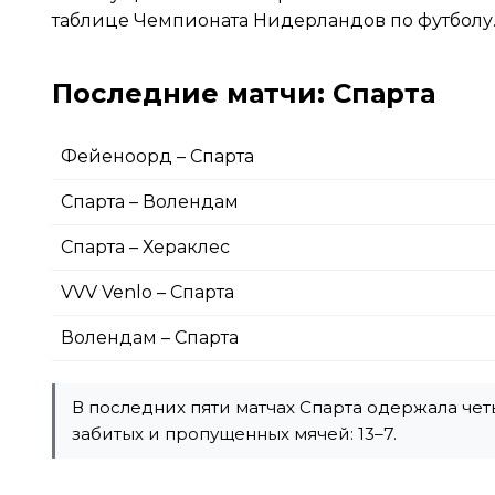
таблице Чемпионата Нидерландов по футболу
Последние матчи: Спарта
Фейеноорд – Спарта
Спарта – Волендам
Спарта – Хераклес
VVV Venlo – Спарта
Волендам – Спарта
В последних пяти матчах Спарта одержала че
забитых и пропущенных мячей: 13–7.