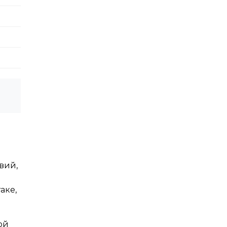
вий,
аке,
ой