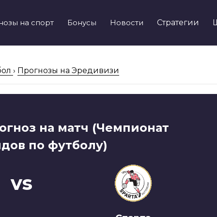
нозы на спорт
Бонусы
Новости
Стратегии
бол
›
Прогнозы на Эредивизи
рогноз на матч (Чемпионат
дов по футболу)
vs