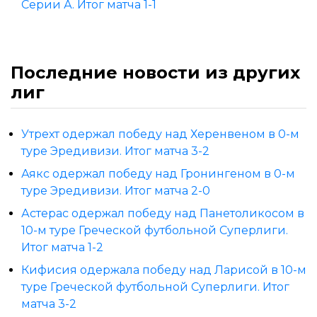
Серии А. Итог матча 1-1
Последние новости из других
лиг
Утрехт одержал победу над Херенвеном в 0-м
туре Эредивизи. Итог матча 3-2
Аякс одержал победу над Гронингеном в 0-м
туре Эредивизи. Итог матча 2-0
Астерас одержал победу над Панетоликосом в
10-м туре Греческой футбольной Суперлиги.
Итог матча 1-2
Кифисия одержала победу над Ларисой в 10-м
туре Греческой футбольной Суперлиги. Итог
матча 3-2