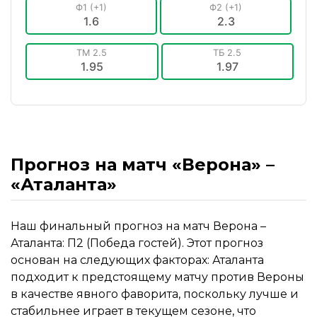
Ф1 (+1)
Ф2 (+1)
1.6
2.3
ТМ 2.5
ТБ 2.5
1.95
1.97
Прогноз на матч «Верона» –
«Аталанта»
Наш финальный прогноз на матч Верона –
Аталанта: П2 (Победа гостей). Этот прогноз
основан на следующих факторах: Аталанта
подходит к предстоящему матчу против Вероны
в качестве явного фаворита, поскольку лучше и
стабильнее играет в текущем сезоне, что