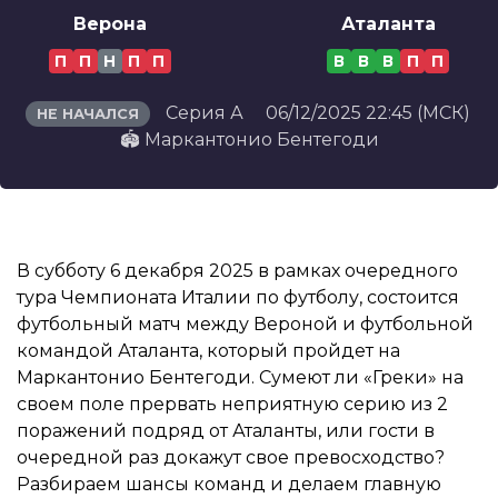
Верона
Аталанта
П
П
Н
П
П
В
В
В
П
П
Серия А
06/12/2025 22:45 (МСК)
НЕ НАЧАЛСЯ
🏟️ Маркантонио Бентегоди
В субботу 6 декабря 2025 в рамках очередного
тура Чемпионата Италии по футболу, состоится
футбольный матч между Вероной и футбольной
командой Аталанта, который пройдет на
Маркантонио Бентегоди. Сумеют ли «Греки» на
своем поле прервать неприятную серию из 2
поражений подряд от Аталанты, или гости в
очередной раз докажут свое превосходство?
Разбираем шансы команд и делаем главную