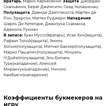
Вратарь
: Марко Карнесекки;
Защита
: Джорджо
Скальвини, Берат Джимсити, Сеад Колашинац;
Полузащита
: Давиде Дзаппакоста, Мартен де
Рон, Эдерсон, Маттео Руджери;
Нападение
:
Шарль Де Кетеларе, Джанлука Скамакка,
Адемола Лукман.
В запасе:
Хуан Муссо(вратарь), Исак Хин(защита),
Рафаэл Толой(защита), Эмиль
Хольм(полузащита), Митчел Баккер(полузащита),
Марио Пашалич(полузащита), Мишель
Н'Дойе(полузащита), Эль-Билаль
Туре(нападение), Алексей
Миранчук(нападение), Николо
Камбьяги(нападение).
Коэффициенты букмекеров на
игру