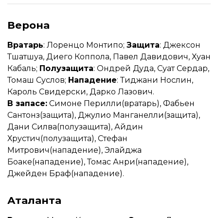
Верона
Вратарь
: Лоренцо Монтипо;
Защита
: Джексон
Тшатшуа, Диего Коппола, Павел Давидович, Хуан
Кабаль;
Полузащита
: Ондрей Дуда, Суат Сердар,
Томаш Суслов;
Нападение
: Тиджани Нослин,
Кароль Свидерски, Дарко Лазович.
В запасе:
Симоне Перилли(вратарь), Фабьен
Сантонз(защита), Джулио Манганелли(защита),
Дани Силва(полузащита), Айдин
Хрустич(полузащита), Стефан
Митрович(нападение), Элайджа
Боаке(нападение), Томас Анри(нападение),
Джейден Браф(нападение).
Аталанта