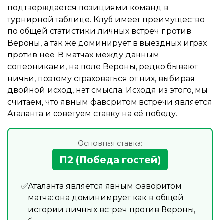
подтверждается позициями команд в
турнирной таблице. Клуб имеет преимущество
по общей статистики личных встреч против
Вероны, а так же доминирует в выездных играх
против нее. В матчах между данным
соперниками, на поле Вероны, редко бывают
ничьи, поэтому страховаться от них, выбирая
двойной исход, нет смысла. Исходя из этого, мы
считаем, что явным фаворитом встречи является
Аталанта и советуем ставку на её победу.
Основная ставка:
П2 (Победа гостей)
Аталанта является явным фаворитом
матча: она доминимрует как в общей
истории личных встреч против Вероны,