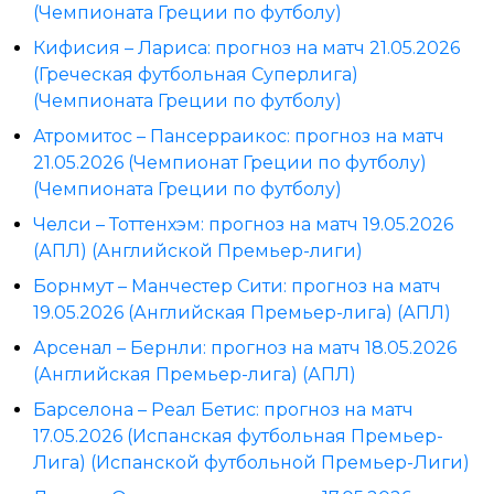
(Чемпионата Греции по футболу)
Кифисия – Лариса: прогноз на матч 21.05.2026
(Греческая футбольная Суперлига)
(Чемпионата Греции по футболу)
Атромитос – Пансерраикос: прогноз на матч
21.05.2026 (Чемпионат Греции по футболу)
(Чемпионата Греции по футболу)
Челси – Тоттенхэм: прогноз на матч 19.05.2026
(АПЛ) (Английской Премьер-лиги)
Борнмут – Манчестер Сити: прогноз на матч
19.05.2026 (Английская Премьер-лига) (АПЛ)
Арсенал – Бернли: прогноз на матч 18.05.2026
(Английская Премьер-лига) (АПЛ)
Барселона – Реал Бетис: прогноз на матч
17.05.2026 (Испанская футбольная Премьер-
Лига) (Испанской футбольной Премьер-Лиги)