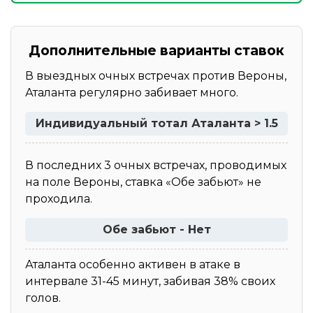
Дополнительные варианты ставок
В выездных очных встречах против Вероны,
Аталанта регулярно забивает много.
Индивидуальный тотал Аталанта > 1.5
В последних 3 очных встречах, проводимых
на поле Вероны, ставка «Обе забьют» не
проходила.
Обе забьют - Нет
Аталанта особенно активен в атаке в
интервале 31-45 минут, забивая 38% своих
голов.