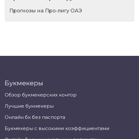
Прогнозы на Про-лигу ОАЭ
Букмекеры
Обзор букмекерских контор
Лучшие букмекеры
Онлайн бк без паспорта
Букмекеры с высокими коэффициентами