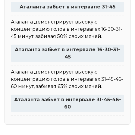
Аталанта забьет в интервале 31-45
Аталанта демонстрирует высокую
концентрацию голов в интервалах 16-30-31-
45 минут, забивая 50% своих мячей.
Аталанта забьет в интервале 16-30-31-
45
Аталанта демонстрирует высокую
концентрацию голов в интервалах 31-45-46-
60 минут, забивая 63% своих мячей.
Аталанта забьет в интервале 31-45-46-
60