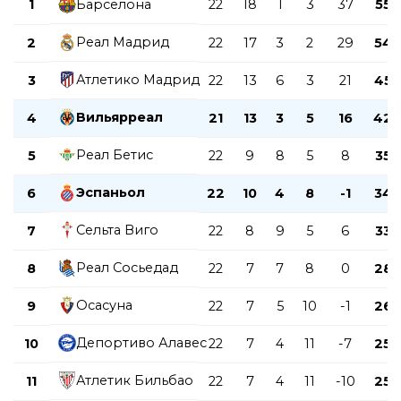
1
Барселона
22
18
1
3
37
55
Реал Мадрид
2
22
17
3
2
29
54
Атлетико Мадрид
3
22
13
6
3
21
45
Вильярреал
4
21
13
3
5
16
42
Реал Бетис
5
22
9
8
5
8
35
Эспаньол
6
22
10
4
8
-1
34
Сельта Виго
7
22
8
9
5
6
33
Реал Сосьедад
8
22
7
7
8
0
28
Осасуна
9
22
7
5
10
-1
26
Депортиво Алавес
10
22
7
4
11
-7
25
Атлетик Бильбао
11
22
7
4
11
-10
25