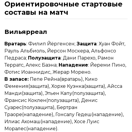
Ориентировочные стартовые
составы на матч
Вильярреал
Вратарь
: Филип Йёргенсен;
Защита
: Хуан Фойт,
Рауль Альбиоль, Йерсон Москера, Альфонсо
Педраса;
Полузащита
: Дани Парехо, Рамон
Терратс, Алекс Баэна;
Нападение
: Йереми Пино,
Фотис Иоаннидис, Жерар Морено.
В запасе:
Пепе Рейна(вратарь), Кико
Фемения(защита), Хорхе Куэнка(защита), Айсса
Манди(защита), Этьен Капу(полузащита),
Франсис Коклен(полузащита), Денис
Суарес(полузащита), Бертран
Траоре(нападение), Гонсалу Гедеш(нападение),
Илиас Ахомаш(нападение), Хосе Луис
Моралес(нападение).