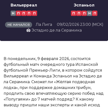
Вильярреал
Эспаньол
Н
П
П
П
П
П
П
П
Н
П
Ла Лига
09/02/2026 23:00 (МСК)
НЕ НАЧАЛСЯ
🏟️ Эстадио де ла Серамика
В понедельник, 9 февраля 2026, состоится
футбольный матч очередного тура Испанской
футбольной Премьер-Лиги, в котором сойдутся
Вильярреал и Команда Эспаньол на Эстадио де
ла Серамика. Сможет ли «Жёлтая подводная
лодка», при поддержке домашних трибун,
продлить свою впечатляющую серию побед над
«Попугаями» до 7 матчей подряд? К какому
выводу пришли наши эксперты и какой исход