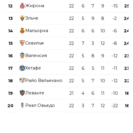
Жирона
12
22
6
7
9
-15
25
Эльче
13
22
5
9
8
-2
24
Мальорка
14
22
6
6
10
-6
24
Севилья
15
22
7
3
12
-8
24
Валенсия
16
22
5
8
9
-12
23
Хетафе
17
22
6
5
11
-11
23
Райо Вальекано
18
22
5
7
10
-12
22
Леванте
19
21
4
6
11
-10
18
Реал Овьедо
20
22
3
7
12
-22
16