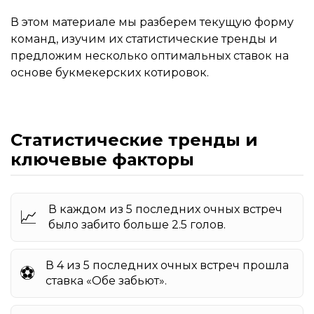
В этом материале мы разберем текущую форму
команд, изучим их статистические тренды и
предложим несколько оптимальных ставок на
основе букмекерских котировок.
Статистические тренды и
ключевые факторы
В каждом из 5 последних очных встреч
📈
было забито больше 2.5 голов.
В 4 из 5 последних очных встреч прошла
⚽️
ставка «Обе забьют».