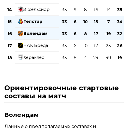
Эксельсиор
14
33
9
8
16
-14
35
Телстар
15
33
8
10
15
-7
34
Волендам
16
33
8
8
17
-19
32
НАК Бреда
17
33
6
10
17
-23
28
Хераклес
18
33
5
4
24
-49
19
Ориентировочные стартовые
составы на матч
Волендам
Данные о предполагаемых составах и