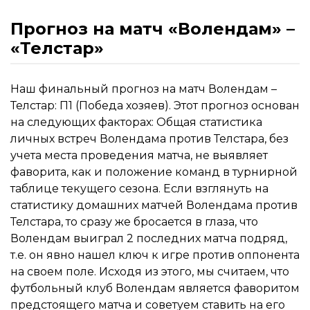
Прогноз на матч «Волендам» –
«Телстар»
Наш финальный прогноз на матч Волендам –
Телстар: П1 (Победа хозяев). Этот прогноз основан
на следующих факторах: Общая статистика
личных встреч Волендама против Телстара, без
учета места проведения матча, не выявляет
фаворита, как и положение команд в турнирной
таблице текущего сезона. Если взглянуть на
статистику домашних матчей Волендама против
Телстара, то сразу же бросается в глаза, что
Волендам выиграл 2 последних матча подряд,
т.е. он явно нашел ключ к игре против оппонента
на своем поле. Исходя из этого, мы считаем, что
футбольный клуб Волендам является фаворитом
предстоящего матча и советуем ставить на его