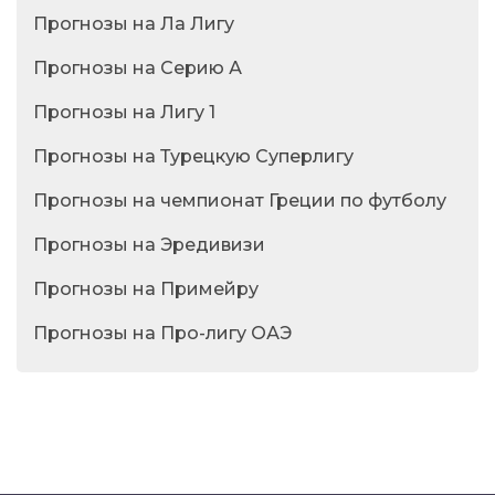
Прогнозы на Ла Лигу
Прогнозы на Серию А
Прогнозы на Лигу 1
Прогнозы на Турецкую Суперлигу
Прогнозы на чемпионат Греции по футболу
Прогнозы на Эредивизи
Прогнозы на Примейру
Прогнозы на Про-лигу ОАЭ