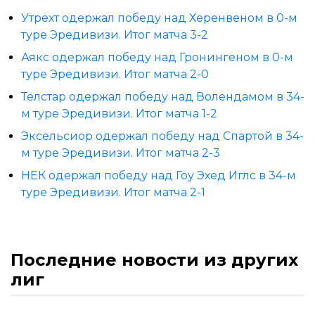
Утрехт одержал победу над Херенвеном в 0-м
туре Эредивизи. Итог матча 3-2
Аякс одержал победу над Гронингеном в 0-м
туре Эредивизи. Итог матча 2-0
Телстар одержал победу над Волендамом в 34-
м туре Эредивизи. Итог матча 1-2
Эксельсиор одержал победу над Спартой в 34-
м туре Эредивизи. Итог матча 2-3
НЕК одержал победу над Гоу Эхед Иглс в 34-м
туре Эредивизи. Итог матча 2-1
Последние новости из других
лиг