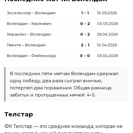
Эксельсиор – Волендам
1 - 1
10.05.2026
Волендам – Херенвен
0 - 2
03.05.2026
Хераклес – Волендам
0 - 2
26.04.2026
Твенте – Волендам
2 - 1
10.04.2026
Волендам – Фейеноорд
0 - 0
05.04.2026
В последних пяти матчах Волендам одержал
одну победу, два раза сыграл вничью,
потерпел два поражения. Общая разница
забитых и пропущенных мячей: 4–5.
Телстар
ФК Телстар — это средняя команда, которая не