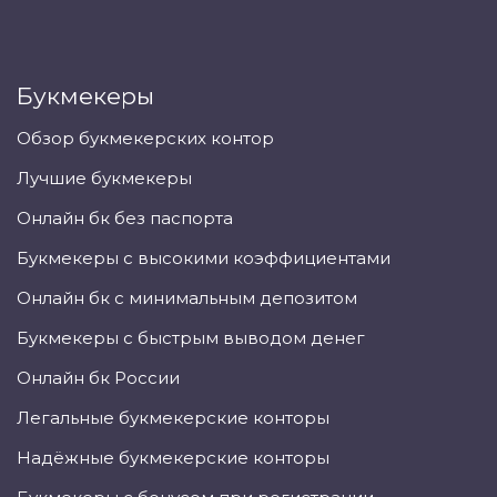
Букмекеры
Обзор букмекерских контор
Лучшие букмекеры
Онлайн бк без паспорта
Букмекеры с высокими коэффициентами
Онлайн бк с минимальным депозитом
Букмекеры с быстрым выводом денег
Онлайн бк России
Легальные букмекерские конторы
Надёжные букмекерские конторы