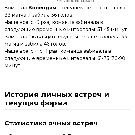
Команда
Волендам
в текущем сезоне провела
33 матча и забила 36 голов.
Чаще всего (9 раз) команда забивала в
следующие временные интервалы: 31-45 минут.
Команда
Телстар
в текущем сезоне провела 33
матча и забила 46 голов.
Чаще всего (по 11 раз) команда забивала в
следующие временные интервалы: 61-75, 76-90
минут.
История личных встреч и
текущая форма
Статистика очных встреч