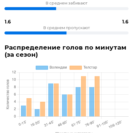
В среднем забивают
1.6
1.6
В среднем пропускают
Распределение голов по минутам
(за сезон)