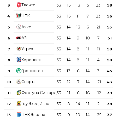
Твенте
3
33
15
13
5
23
58
НЕК
4
33
15
11
7
23
56
Аякс
5
33
14
13
6
21
55
АЗ
6
33
14
9
10
7
51
Утрехт
7
33
14
8
11
11
50
Херенвен
8
33
14
8
11
4
50
Гронинген
9
33
13
6
14
3
45
Спарта
10
33
12
7
14
-21
43
Фортуна Ситтард
11
33
11
6
16
-12
39
Гоу Эхед Иглс
12
33
8
14
11
2
38
ПЕК Зволле
13
33
9
10
14
-25
37