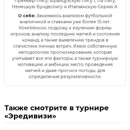
Премьер-Лигу, Французскую Лигу 1, Ла Лигу,
Немецкую Бундеслигу и Итальянскую Серию А.
О себе:
Занимаюсь анализом футбольной
аналитикой и ставками уже более 15 лет.
Комплексно подхожу к изучению формы
игроков, анализу последних матчей и состояния
команд, а также выявлению трендов в
статистике личных встреч. Имею собственную
методологию прогнозирования, которая
учитывает все эти факторы, а также турнирную
мотивацию и амбиции, место проведения
матчей и даже прогноз погоды, для
определения результативности.
Также смотрите в турнире
«Эредивизи»