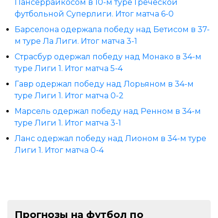
Пансерраикосом в 10-м туре Греческой
футбольной Суперлиги. Итог матча 6-0
Барселона одержала победу над Бетисом в 37-
м туре Ла Лиги. Итог матча 3-1
Страсбур одержал победу над Монако в 34-м
туре Лиги 1. Итог матча 5-4
Гавр одержал победу над Лорьяном в 34-м
туре Лиги 1. Итог матча 0-2
Марсель одержал победу над Ренном в 34-м
туре Лиги 1. Итог матча 3-1
Ланс одержал победу над Лионом в 34-м туре
Лиги 1. Итог матча 0-4
Прогнозы на футбол по