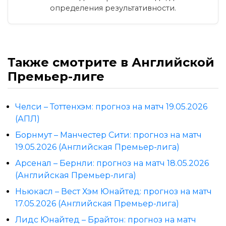
определения результативности.
Также смотрите в Английской
Премьер-лиге
Челси – Тоттенхэм: прогноз на матч 19.05.2026
(АПЛ)
Борнмут – Манчестер Сити: прогноз на матч
19.05.2026 (Английская Премьер-лига)
Арсенал – Бернли: прогноз на матч 18.05.2026
(Английская Премьер-лига)
Ньюкасл – Вест Хэм Юнайтед: прогноз на матч
17.05.2026 (Английская Премьер-лига)
Лидс Юнайтед – Брайтон: прогноз на матч