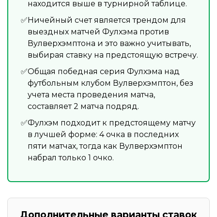
находится выше в турнирной таблице.
Ничейный счет является трендом для
выездных матчей Фулхэма против
Вулверхэмптона и это важно учитывать,
выбирая ставку на предстоящую встречу.
Общая победная серия Фулхэма над
футбольным клубом Вулверхэмптон, без
учета места проведения матча,
составляет 2 матча подряд.
Фулхэм подходит к предстоящему матчу
в лучшей форме: 4 очка в последних
пяти матчах, тогда как Вулверхэмптон
набрал только 1 очко.
Дополнительные варианты ставок