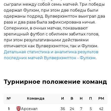
сыграли между собой семь матчей. Три победы
одержал Фулхэм, при этом две победы были
одержаны подряд. Вулверхэмптон выиграл два
раза и два раза была зафиксирована ничья.
Соперники, в очных матчах, показывают
зрелищный футбол с обилием забитых голов,
при этом результативными действиями
отличается как Вулверхэмптон, так и Фулхэм.
Детальная статистика и аналитика результов
последних матчей Вулверхэмптон - Фулхэм
.
Турнирное положение команд
№
Команда
И
В
Н
П
РМ
1
Арсенал
36
24
7
5
42