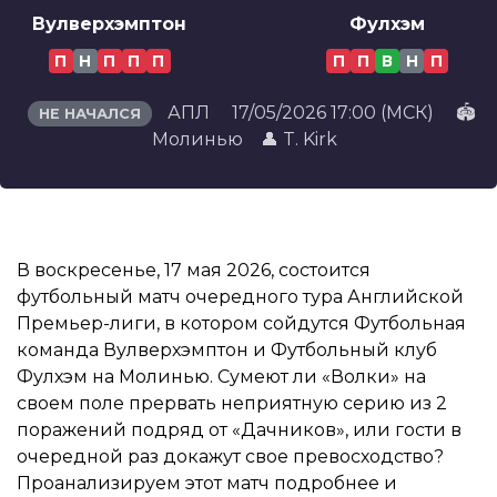
Вулверхэмптон
Фулхэм
П
Н
П
П
П
П
П
В
Н
П
АПЛ
17/05/2026 17:00 (МСК)
🏟️
НЕ НАЧАЛСЯ
Молинью
👤 T. Kirk
В воскресенье, 17 мая 2026, состоится
футбольный матч очередного тура Английской
Премьер-лиги, в котором сойдутся Футбольная
команда Вулверхэмптон и Футбольный клуб
Фулхэм на Молинью. Сумеют ли «Волки» на
своем поле прервать неприятную серию из 2
поражений подряд от «Дачников», или гости в
очередной раз докажут свое превосходство?
Проанализируем этот матч подробнее и