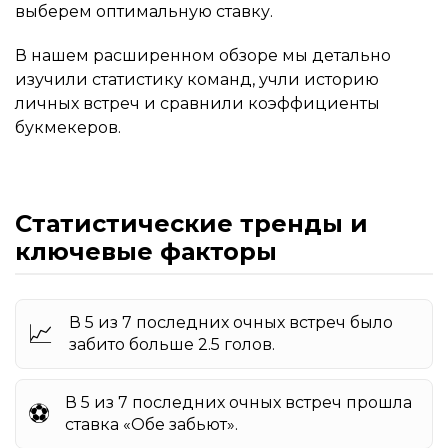
выберем оптимальную ставку.
В нашем расширенном обзоре мы детально
изучили статистику команд, учли историю
личных встреч и сравнили коэффициенты
букмекеров.
Статистические тренды и
ключевые факторы
В 5 из 7 последних очных встреч было
📈
забито больше 2.5 голов.
В 5 из 7 последних очных встреч прошла
⚽️
ставка «Обе забьют».