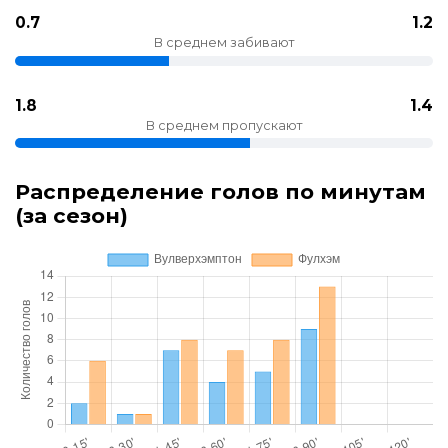
0.7
1.2
В среднем забивают
1.8
1.4
В среднем пропускают
Распределение голов по минутам
(за сезон)