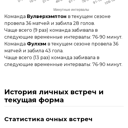
Команда
Вулверхэмптон
в текущем сезоне
провела 36 матчей и забила 28 голов.
Чаще всего (9 раз) команда забивала в
следующие временные интервалы: 76-90 минут.
Команда
Фулхэм
в текущем сезоне провела 36
матчей и забила 43 гола.
Чаще всего (13 раз) команда забивала в
следующие временные интервалы: 76-90 минут.
История личных встреч и
текущая форма
Статистика очных встреч