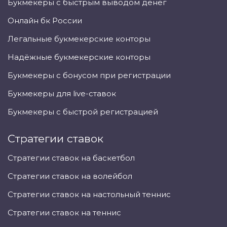
Букмекеры с быстрым выводом денег
Онлайн бк России
Легальные букмекерские конторы
Надёжные букмекерские конторы
Букмекеры с бонусом при регистрации
Букмекеры для live-ставок
Букмекеры с быстрой регистрацией
Стратегии ставок
Стратегии ставок на баскетбол
Стратегии ставок на волейбол
Стратегии ставок на настольный теннис
Стратегии ставок на теннис