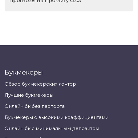
Прогнозы на Про-лигу ОАЭ
Букмекеры
Обзор букмекерских контор
Лучшие букмекеры
Онлайн бк без паспорта
Букмекеры с высокими коэффициентами
Онлайн бк с минимальным депозитом