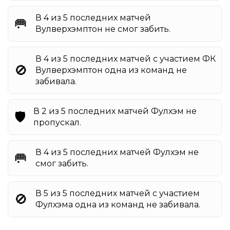
В 4 из 5 последних матчей
🥅
Вулверхэмптон не смог забить.
В 4 из 5 последних матчей с участием ФК
🚫
Вулверхэмптон одна из команд не
забивала.
В 2 из 5 последних матчей Фулхэм не
🛡️
пропускал.
В 4 из 5 последних матчей Фулхэм не
🥅
смог забить.
В 5 из 5 последних матчей с участием
🚫
Фулхэма одна из команд не забивала.