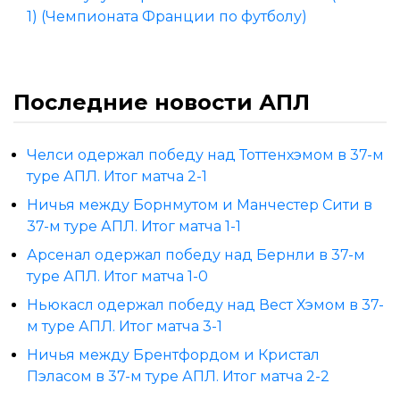
1) (Чемпионата Франции по футболу)
Последние новости АПЛ
Челси одержал победу над Тоттенхэмом в 37-м
туре АПЛ. Итог матча 2-1
Ничья между Борнмутом и Манчестер Сити в
37-м туре АПЛ. Итог матча 1-1
Арсенал одержал победу над Бернли в 37-м
туре АПЛ. Итог матча 1-0
Ньюкасл одержал победу над Вест Хэмом в 37-
м туре АПЛ. Итог матча 3-1
Ничья между Брентфордом и Кристал
Пэласом в 37-м туре АПЛ. Итог матча 2-2