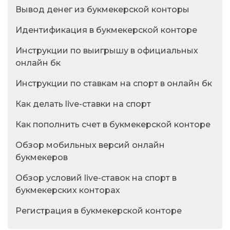
Вывод денег из букмекерской конторы
Идентификация в букмекерской конторе
Инструкции по выигрышу в официальных
онлайн бк
Инструкции по ставкам на спорт в онлайн бк
Как делать live-ставки на спорт
Как пополнить счет в букмекерской конторе
Обзор мобильных версий онлайн
букмекеров
Обзор условий live-ставок на спорт в
букмекерских конторах
Регистрация в букмекерской конторе