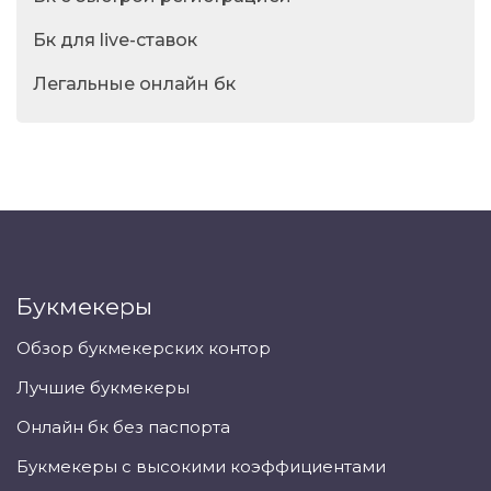
Бк для live-ставок
Легальные онлайн бк
Букмекеры
Обзор букмекерских контор
Лучшие букмекеры
Онлайн бк без паспорта
Букмекеры с высокими коэффициентами