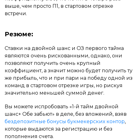
выше, чем просто П1, в стартовом отрезке
встречи.
Резюме:
Ставки на двойной шанс и ОЗ первого тайма
являются очень рискованными, однако, они
позволяют получить очень крупный
коэффициент, а значит можно будет получить ту
же прибыль, что и при пари на победу одной из
команд в стартовом отрезке игры, но рискуя
значительно меньшей суммой денег.
Вы можете испробовать «1-й тайм двойной
шанс+ Обе забьют» в деле, без вложений, взяв
бездепозитные бонусы букмекерских контор
,
которые выдаются за регистрацию и без
пополнения счета.