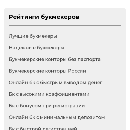
Рейтинги букмекеров
Лучшие букмекеры
Надежные букмекеры
Букмекерские конторы без паспорта
Букмекерские конторы России
Онлайн бк с быстрым выводом денег
Бк с высокими коэффициентами
Бк с бонусом при регистрации
Онлайн бк с минимальным депозитом
Бк с быстрой регистрацией