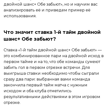
двойной шанс+ Обе забьют», но и научим вас
анализировать её и приведем пример её
использования.
Что значит ставка 1-й тайм двойной
шанс+ Обе забьют?
Ставка «1-й тайм двойной шанс+ Обе забьют» —
это комбинированное пари на двойной исход в
первом тайме и на то, что обе команды сумеют
забить гол в первом отрезке встречи. Для
выигрыша ставки необходимо чтобы сыграли
сразу два пари: выбранная вами команда
закончила первый тайм матча с нужным
исходом и оба клуба отметились
результативными действиями в этом игровом
отрезке.