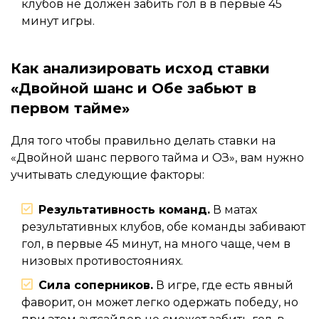
клубов не должен забить гол в в первые 45
минут игры.
Как анализировать исход ставки
«Двойной шанс и Обе забьют в
первом тайме»
Для того чтобы правильно делать ставки на
«Двойной шанс первого тайма и ОЗ», вам нужно
учитывать следующие факторы:
Результативность команд.
В матах
результативных клубов, обе команды забивают
гол, в первые 45 минут, на много чаще, чем в
низовых противостояниях.
Сила соперников.
В игре, где есть явный
фаворит, он может легко одержать победу, но