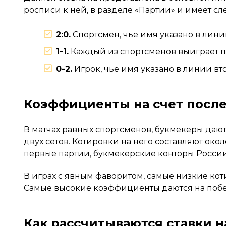
росписи к ней, в разделе «Партии» и имеет с
2:0.
Спортсмен, чье имя указано в линии
1-1.
Каждый из спортсменов выиграет по
0-2.
Игрок, чье имя указано в линии вто
Коэффициенты на счет после 
В матчах равных спортсменов, букмекеры дают
двух сетов. Котировки на него составляют окол
первые партии, букмекерские конторы России
В играх с явным фаворитом, самые низкие коти
Самые высокие коэффициенты даются на побед
Как рассчитываются ставки н