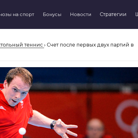
нозы на спорт
Бонусы
Новости
Стратегии
стольный теннис
›
Счет после первых двух партий в