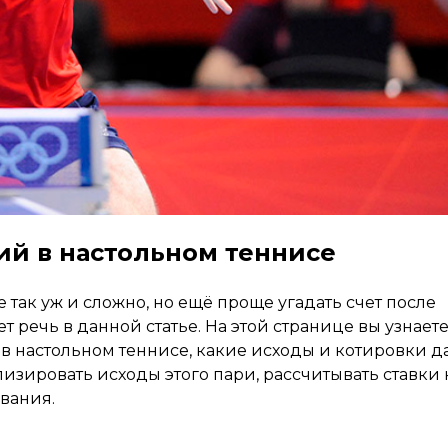
ий в настольном теннисе
е так уж и сложно, но ещё проще угадать счет после
т речь в данной статье. На этой странице вы узнаете
й в настольном теннисе, какие исходы и котировки д
ализировать исходы этого пари, рассчитывать ставки 
вания.