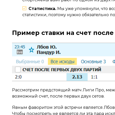
Статистика.
Мы уже упомянули, что в
статистики, поэтому нужно обязательно по
Пример ставки на счет после
Рассмотрим предстоящий матч Лиги Про, меж
возможный счет, после первых двух сетов.
Явным фаворитом этой встречи является Лбов, а 
Чтобы посмотреть не является ли эта пара иск