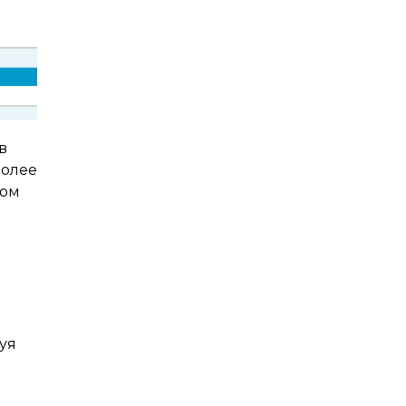
в
более
том
уя