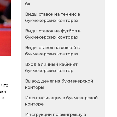
бк
Виды ставок на теннис в
букмекерских конторах
Виды ставок на футбол в
букмекерских конторах
Виды ставок на хоккей в
букмекерских конторах
Вход в личный кабинет
букмекерских контор
Вывод денег из букмекерской
 что
конторы
ают
на
Идентификация в букмекерской
конторе
Инструкции по выигрышу в