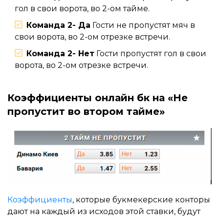
гол в свои ворота, во 2-ом тайме.
Команда 2- Да
Гости не пропустят мяч в
свои ворота, во 2-ом отрезке встречи.
Команда 2- Нет
Гости пропустят гол в свои
ворота, во 2-ом отрезке встречи.
Коэффициенты онлайн бк на «Не
пропустит во втором тайме»
Коэффициенты
, которые букмекерские конторы
дают на каждый из исходов этой ставки, будут