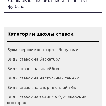
Ставка «В каком тайме забьет больше» в
футболе
Категории школы ставок
Букмекерские конторы с бонусами
Виды ставок на баскетбол
Виды ставок на волейбол
Виды ставок на настольный теннис
Виды ставок на спорт в онлайн бк
Виды ставок на теннис в букмекерских
конторах