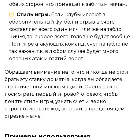
обеих сторон, что приведет к забитым мячам.
Стиль игры.
Если клубы играют в
оборонительный футбол и отрыв в счете
составляет всего один мяч или же на табло
ничья, то, скорее всего, голов не будет вообще.
При игре атакующих команд, счет на табло не
так важен, т.к. в любом случае будет много
опасных атак и взятий ворот.
Обращаем внимание на то, что никогда не стоит
брать эту ставку до матча, когда вы обладаете
ограниченной информацией. Очень важно
посмотреть первый игровой отрезок, чтобы
понять стиль игры, узнать счет и верно
спрогнозировать ход встречи, в предстоящем
отрезке матча.
Примеры использования