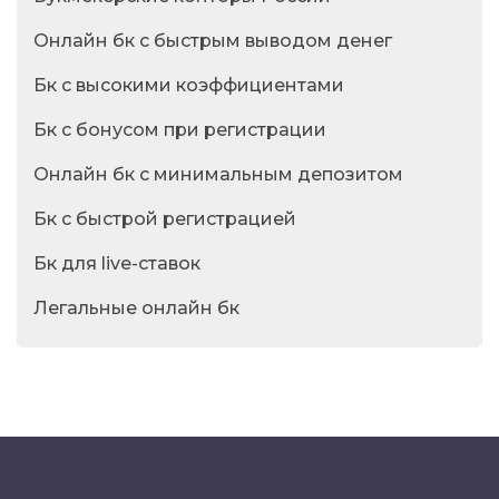
Онлайн бк с быстрым выводом денег
Бк с высокими коэффициентами
Бк с бонусом при регистрации
Онлайн бк с минимальным депозитом
Бк с быстрой регистрацией
Бк для live-ставок
Легальные онлайн бк