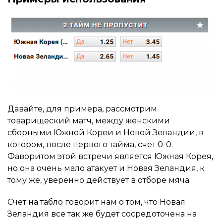
Давайте, для примера, рассмотрим
товарищеский матч, между женскими
сборными Южной Кореи и Новой Зеландии, в
котором, после первого тайма, счет 0-0.
Фаворитом этой встречи является Южная Корея,
но она очень мало атакует и Новая Зеландия, к
тому же, уверенно действует в отборе мяча.
Счет на табло говорит нам о том, что Новая
Зеландия все так же будет сосредоточена на