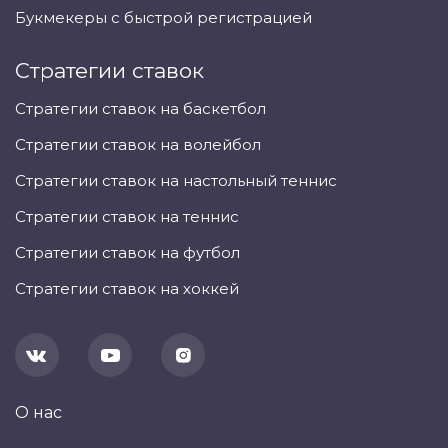
Букмекеры с быстрой регистрацией
Стратегии ставок
Стратегии ставок на баскетбол
Стратегии ставок на волейбол
Стратегии ставок на настольный теннис
Стратегии ставок на теннис
Стратегии ставок на футбол
Стратегии ставок на хоккей
О нас