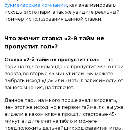
букмекерские компании
, как анализировать
исходы этого пари, а так же увидите реальный
пример использования данной ставки.
Что значит ставка «2-й тайм не
пропустит гол»?
Ставка «2-й тайм не пропустит гол»
— это
пари на то, что команда не пропустит мяч в свои
ворота, во вторые 45 минут игры. Вы можете
выбрать исход «Да» или «Нет», в зависимости от
вашего мнения, на этот счет.
Данное пари на много проще анализировать,
чем этот же исход, но в первом тайме, т.к. вы уже
видели в каком ключе прошли стартовые 45-
минут, видите счет на табло и можете
предположить дальнейших ход развития игры.