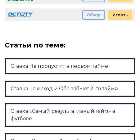
Обзор
Играть
Статьи по теме:
Ставка Не пропустит в первом тайме
Ставка на исход и Обе забьют 2-го тайма
Ставка «Самый результативный тайм» в
футболе