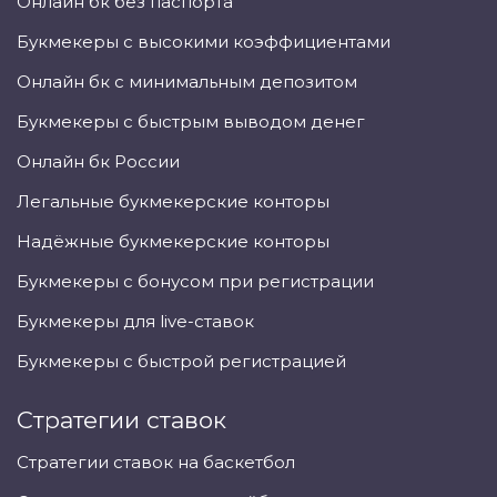
Онлайн бк без паспорта
Букмекеры с высокими коэффициентами
Онлайн бк с минимальным депозитом
Букмекеры с быстрым выводом денег
Онлайн бк России
Легальные букмекерские конторы
Надёжные букмекерские конторы
Букмекеры с бонусом при регистрации
Букмекеры для live-ставок
Букмекеры с быстрой регистрацией
Стратегии ставок
Стратегии ставок на баскетбол