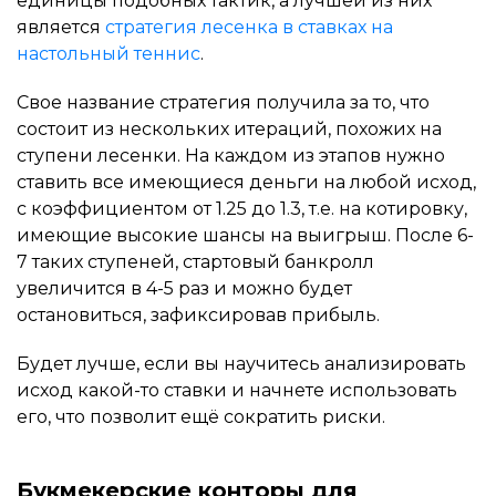
единицы подобных тактик, а лучшей из них
является
стратегия лесенка в ставках на
настольный теннис
.
Свое название стратегия получила за то, что
состоит из нескольких итераций, похожих на
ступени лесенки. На каждом из этапов нужно
ставить все имеющиеся деньги на любой исход,
с коэффициентом от 1.25 до 1.3, т.е. на котировку,
имеющие высокие шансы на выигрыш. После 6-
7 таких ступеней, стартовый банкролл
увеличится в 4-5 раз и можно будет
остановиться, зафиксировав прибыль.
Будет лучше, если вы научитесь анализировать
исход какой-то ставки и начнете использовать
его, что позволит ещё сократить риски.
Букмекерские конторы для