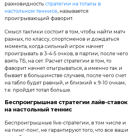
разновидность
стратегии на тоталы в
настольном теннисе
, называется
проигрывающий фаворит.
Смысл тактики состоит в том, чтобы найти матч
разных, по классу, спортсменов и дождаться
момента, когда сильный игрок начнет
проигрывать в 3-4-5 очков, в партии, после чего
взять ТБ, на сет. Расчет стратегии в том, то
фаворит начнет отыгрываться, а именно так и
бывает в большинстве случаев, после чего счет
на табло будет равный, и близкий к 9-10 очкам,
т.е. пройдет тотал больше.
Беспроигрышная стратегии лайв-ставок
на настольный теннис
Беспроигрышные live-стратегии, в том числе и
на пинг-понг, не гарантируют того, что все ваши