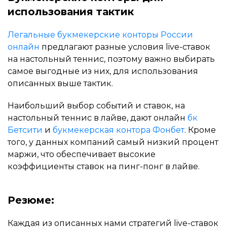
использования тактик
Легальные букмекерские конторы России
онлайн
предлагают разные условия live-ставок
на настольный теннис, поэтому важно выбирать
самое выгодные из них, для использования
описанных выше тактик.
Наибольший выбор событий и ставок, на
настольный теннис в лайве, дают онлайн
бк
Бетсити
и
букмекерская контора Фонбет
. Кроме
того, у данных компаний самый низкий процент
маржи, что обеспечивает высокие
коэффициенты ставок на пинг-понг в лайве.
Резюме:
Каждая из описанных нами стратегий live-ставок