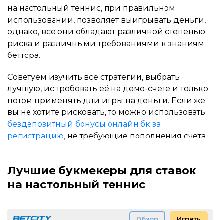
на настольный теннис, при правильном
использовании, позволяет выигрывать деньги,
однако, все они обладают различной степенью
риска и различными требованиями к знаниям
беттора.
Советуем изучить все стратегии, выбрать
лучшую, испробовать её на демо-счете и только
потом применять дли игры на деньги. Если же
вы не хотите рисковать, то можно использовать
бездепозитный бонусы онлайн бк за
регистрацию
, не требующие пополнения счета.
Лучшие букмекеры для ставок
на настольный теннис
Обзор
Играть