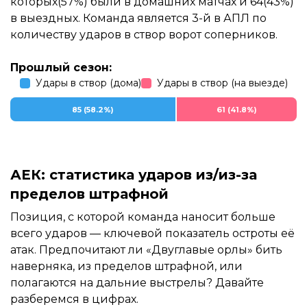
которых(57%) были в домашних матчах и 64(43%)
в выездных. Команда является 3-й в АПЛ по
количеству ударов в створ ворот соперников.
Прошлый сезон:
Удары в створ (дома)
Удары в створ (на выезде)
85 (58.2%)
61 (41.8%)
АЕК: статистика ударов из/из-за
пределов штрафной
Позиция, с которой команда наносит больше
всего ударов — ключевой показатель остроты её
атак. Предпочитают ли «Двуглавые орлы» бить
наверняка, из пределов штрафной, или
полагаются на дальние выстрелы? Давайте
разберемся в цифрах.