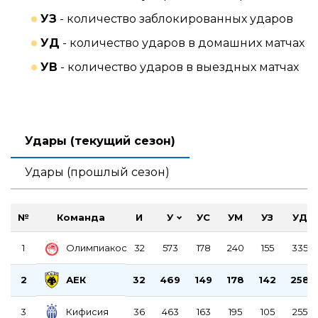
УЗ
- количество заблокированных ударов
УД
- количество ударов в домашних матчах
УВ
- количество ударов в выездных матчах
Удары (текущий сезон)
Удары (прошлый сезон)
№
Команда
И
У
УС
УМ
УЗ
УД
Олимпиакос
1
32
573
178
240
155
335
АЕК
2
32
469
149
178
142
258
Кифисия
3
36
463
163
195
105
255