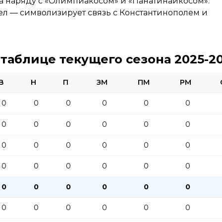
ла наряду с «Олимпиакосом» и «Панатинаикосом».
л — символизирует связь с Константинополем и
таблице текущего сезона 2025-2
В
Н
П
ЗМ
ПМ
РМ
0
0
0
0
0
0
0
0
0
0
0
0
0
0
0
0
0
0
0
0
0
0
0
0
0
0
0
0
0
0
0
0
0
0
0
0