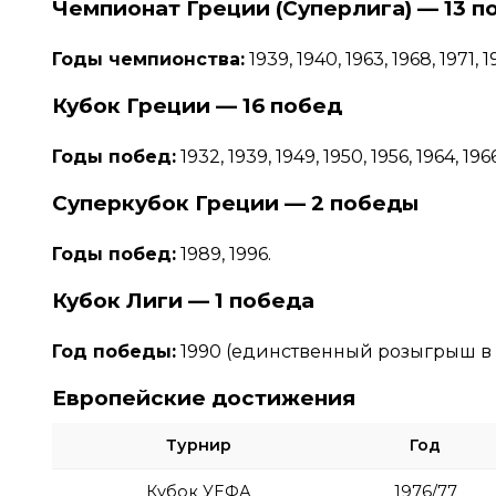
Чемпионат Греции (Суперлига) — 13 п
Годы чемпионства:
1939, 1940, 1963, 1968, 1971, 
Кубок Греции — 16 побед
Годы побед:
1932, 1939, 1949, 1950, 1956, 1964, 196
Суперкубок Греции — 2 победы
Годы побед:
1989, 1996.
Кубок Лиги — 1 победа
Год победы:
1990 (единственный розыгрыш в 
Европейские достижения
Турнир
Год
Кубок УЕФА
1976/77