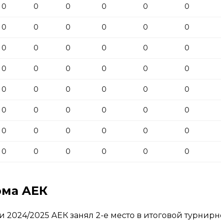
0
0
0
0
0
0
0
0
0
0
0
0
0
0
0
0
0
0
0
0
0
0
0
0
0
0
0
0
0
0
0
0
0
0
0
0
0
0
0
0
0
0
0
0
0
0
0
0
рма АЕК
 2024/2025 АЕК занял 2-е место в итоговой турнир