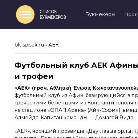
Букмекеры
Прог
bk-spisok.ru
›
АЕК
Футбольный клуб АЕК Афины:
и трофеи
«АЕК» (греч. Αθλητική Ένωσις Κωνσταντινουπόλ
футбольный клуб из Афин, базирующийся в пр
греческими беженцами из Константинополя п
на стадионе «ОПАП Арена» (Айя-София), вмещ
Алмейда. Капитан команды — Домагой Вида.
«АЕК», носящий прозвище «Двуглавые орлы» (Di