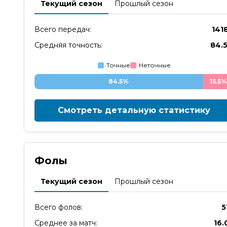
Текущий сезон
Прошлый сезон
Всего передач:
141
Средняя точность:
84.
Точные
Неточные
84.5%
15.5%
Смотреть детальную статистику
Фолы
Текущий сезон
Прошлый сезон
Всего фолов:
5
Среднее за матч:
16.