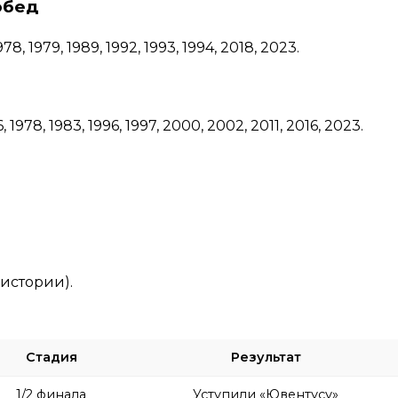
обед
1978, 1979, 1989, 1992, 1993, 1994, 2018, 2023.
6, 1978, 1983, 1996, 1997, 2000, 2002, 2011, 2016, 2023.
истории).
Стадия
Результат
1/2 финала
Уступили «Ювентусу»