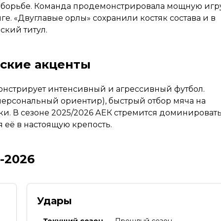
й борьбе. Команда продемонстрировала мощную игр
иге. «Двуглавые орлы» сохранили костяк состава и в
ский титул.
еские акценты
нстрирует интенсивный и агрессивный футбол.
персональный ориентир), быстрый отбор мяча на
и. В сезоне 2025/2026 АЕК стремится доминировать
 её в настоящую крепость.
-2026
Удары