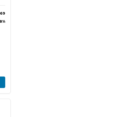
69
.8%