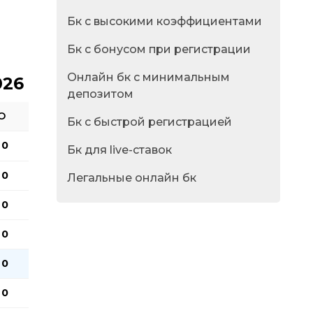
Бк с высокими коэффициентами
Бк с бонусом при регистрации
Онлайн бк с минимальным
026
депозитом
О
Бк с быстрой регистрацией
0
Бк для live-ставок
0
Легальные онлайн бк
0
0
0
0