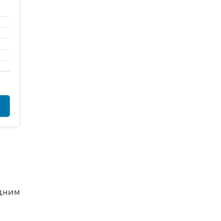
одним