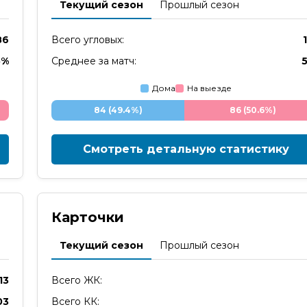
Текущий сезон
Прошлый сезон
86
Всего угловых:
5%
Среднее за матч:
5
Дома
На выезде
84 (49.4%)
86 (50.6%)
Смотреть детальную статистику
Карточки
Текущий сезон
Прошлый сезон
13
Всего ЖК:
03
Всего КК: