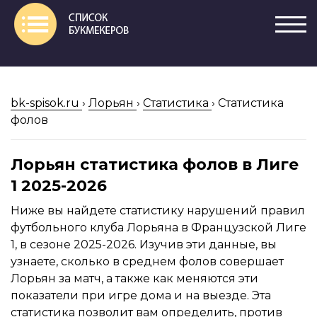
bk-spisok.ru
›
Лорьян
›
Статистика
›
Статистика
фолов
Лорьян статистика фолов в Лиге
1 2025-2026
Ниже вы найдете статистику нарушений правил
футбольного клуба Лорьяна в Французской Лиге
1, в сезоне 2025-2026. Изучив эти данные, вы
узнаете, сколько в среднем фолов совершает
Лорьян за матч, а также как меняются эти
показатели при игре дома и на выезде. Эта
статистика позволит вам определить, против