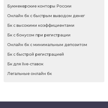
Букмекерские конторы России
Онлайн бк с быстрым выводом денег
Бк с высокими коэффициентами
Бк с бонусом при регистрации
Онлайн бк с минимальным депозитом
Бк с быстрой регистрацией
Бк для live-ставок
Легальные онлайн бк