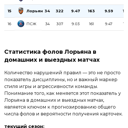
Лорьян
15
34
322
9.47
163
9.59
15
ПСЖ
16
34
307
9.03
161
9.47
14
Статистика фолов Лорьяна в
домашних и выездных матчах
Количество нарушений правил — это не просто
показатель дисциплины, но и важный маркер
стиля игры и агрессивности команды.
Понимание того, как меняется этот показатель у
Лорьяна в домашних и выездных матчах,
является ключом к прогнозированию общего
числа фолов и вероятности получения карточек.
текущий сезон: