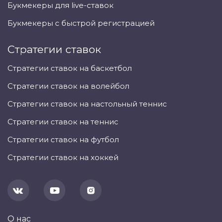
Букмекеры для live-ставок
Букмекеры с быстрой регистрацией
Стратегии ставок
Стратегии ставок на баскетбол
Стратегии ставок на волейбол
Стратегии ставок на настольный теннис
Стратегии ставок на теннис
Стратегии ставок на футбол
Стратегии ставок на хоккей
О нас