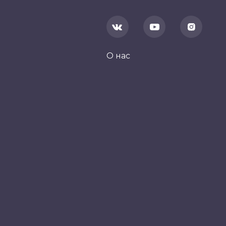
О нас