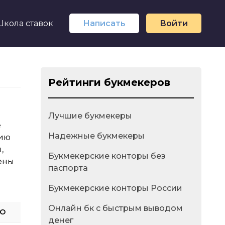
Школа ставок
Написать
Войти
Рейтинги букмекеров
Лучшие букмекеры
е
Надежные букмекеры
нию
,
Букмекерские конторы без
рены
паспорта
Букмекерские конторы России
Онлайн бк с быстрым выводом
О
денег