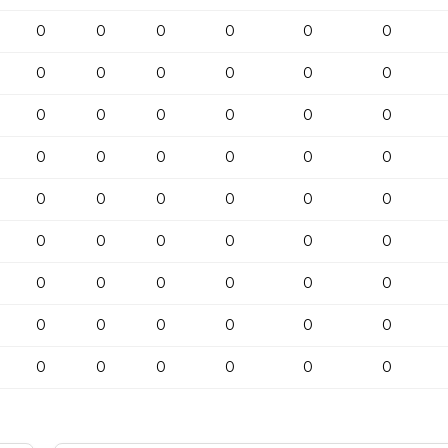
0
0
0
0
0
0
0
0
0
0
0
0
0
0
0
0
0
0
0
0
0
0
0
0
0
0
0
0
0
0
0
0
0
0
0
0
0
0
0
0
0
0
0
0
0
0
0
0
0
0
0
0
0
0