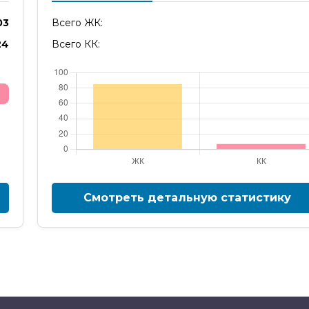
03
Всего ЖК:
24
Всего КК:
Смотреть детальную статистику