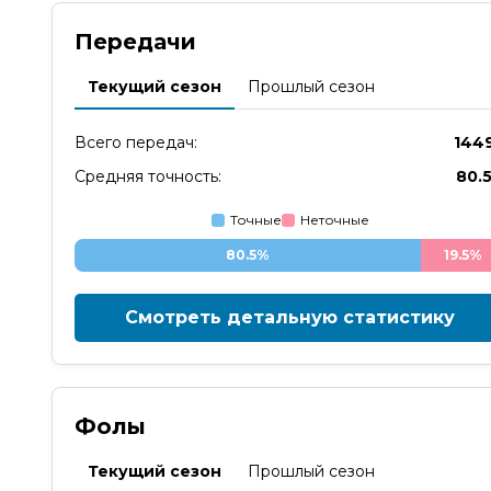
Передачи
Текущий сезон
Прошлый сезон
Всего передач:
144
Средняя точность:
80.
Точные
Неточные
80.5%
19.5%
Смотреть детальную статистику
Фолы
Текущий сезон
Прошлый сезон