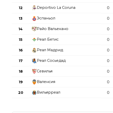
Deportivo La Coruna
12
0
Эспаньол
13
0
Райо Вальекано
14
0
Реал Бетис
15
0
Реал Мадрид
16
0
Реал Сосьедад
17
0
Севилья
18
0
Валенсия
19
0
Вильярреал
20
0