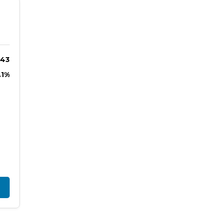
43
.1%