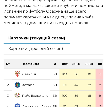
поймете, в матчах с какими клубами чемпионата
Испании по футболу Осасуна чаще всего
получает карточки, и как дисциплина клуба
меняется в домашних и выездных матчах.
Карточки (текущий сезон)
Карточки (прошлый сезон)
№
Команда
И
ЖК
ЖКД
ЖКВ
КК
Севилья
1
38
103
56
47
5
Хетафе
2
38
101
44
57
7
Райо Вальекано
3
38
100
39
61
9
Депортиво Алавес
4
38
91
42
49
5