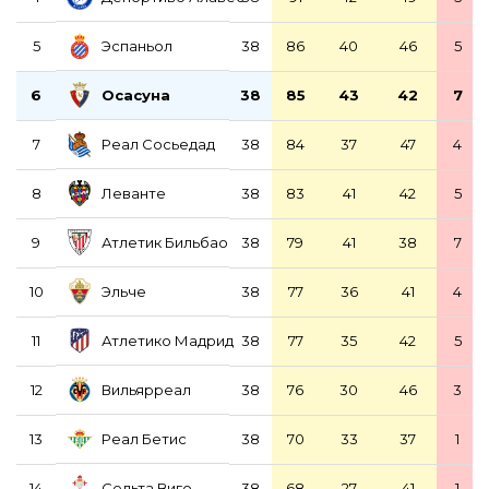
Эспаньол
5
38
86
40
46
5
Осасуна
6
38
85
43
42
7
Реал Сосьедад
7
38
84
37
47
4
Леванте
8
38
83
41
42
5
Атлетик Бильбао
9
38
79
41
38
7
Эльче
10
38
77
36
41
4
Атлетико Мадрид
11
38
77
35
42
5
Вильярреал
12
38
76
30
46
3
Реал Бетис
13
38
70
33
37
1
Сельта Виго
14
38
68
27
41
1