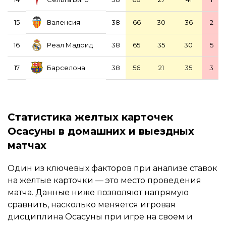
Валенсия
15
38
66
30
36
2
Реал Мадрид
16
38
65
35
30
5
Барселона
17
38
56
21
35
3
Статистика желтых карточек
Осасуны в домашних и выездных
матчах
Один из ключевых факторов при анализе ставок
на желтые карточки — это место проведения
матча. Данные ниже позволяют напрямую
сравнить, насколько меняется игровая
дисциплина Осасуны при игре на своем и