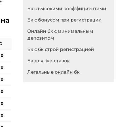
р.
Бк с высокими коэффициентами
она
Бк с бонусом при регистрации
Онлайн бк с минимальным
депозитом
О
Бк с быстрой регистрацией
0
Бк для live-ставок
0
Легальные онлайн бк
0
0
0
0