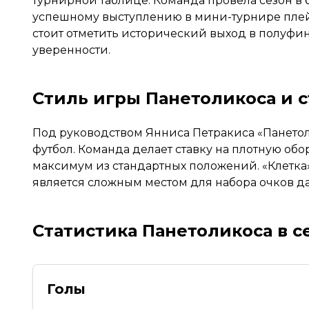
турнирной таблице. Команда провела сезон в 
успешному выступлению в мини-турнире плей-а
стоит отметить исторический выход в полуфин
уверенности.
Стиль игры Панетоликоса и 
Под руководством Янниса Петракиса «Пането
футбол. Команда делает ставку на плотную обо
максимум из стандартных положений. «Клетка
является сложным местом для набора очков д
Статистика Панетоликоса в с
Голы