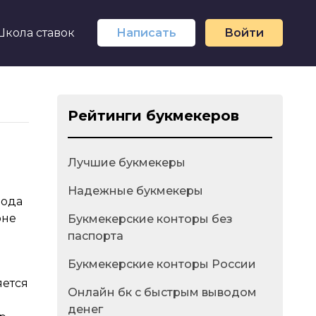
Школа ставок
Написать
Войти
Рейтинги букмекеров
Лучшие букмекеры
Надежные букмекеры
рода
оне
Букмекерские конторы без
паспорта
Букмекерские конторы России
яется
Онлайн бк с быстрым выводом
денег