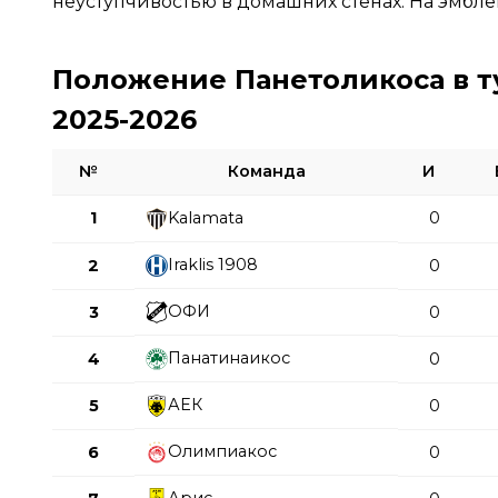
неуступчивостью в домашних стенах. На эмбл
Положение Панетоликоса в т
2025-2026
№
Команда
И
1
Kalamata
0
Iraklis 1908
2
0
ОФИ
3
0
Панатинаикос
4
0
АЕК
5
0
Олимпиакос
6
0