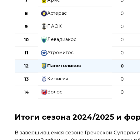
Арис
7
0
Астерас
8
0
ПАОК
9
0
Левадиакос
10
0
Атромитос
11
0
Панетоликос
12
0
Кифисия
13
0
Волос
14
0
Итоги сезона 2024/2025 и фо
В завершившемся сезоне Греческой Суперлиги 