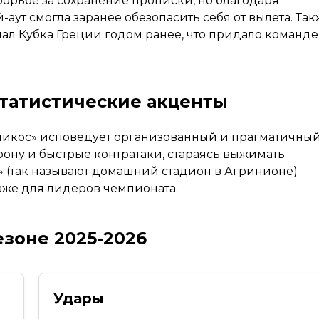
борьбе за сохранение прописки, но благодаря
ут смогла заранее обезопасить себя от вылета. Так
ал Кубка Греции годом ранее, что придало команде
статистические акценты
ликос» исповедует организованный и прагматичны
рону и быстрые контратаки, стараясь выжимать
» (так называют домашний стадион в Агринионе)
аже для лидеров чемпионата.
езоне 2025-2026
Удары