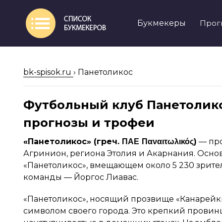
Букмекеры
Прог
bk-spisok.ru
›
Панетоликос
Футбольный клуб Панетоликос
прогнозы и трофеи
«Панетоликос» (греч. ΠΑΕ Παναιτωλικός)
— про
Агринион, региона Этолия и Акарнания. Основ
«Панетоликос», вмещающем около 5 230 зрите
команды — Йоргос Лиавас.
«Панетоликос», носящий прозвище «Канарейки» 
символом своего города. Это крепкий провин