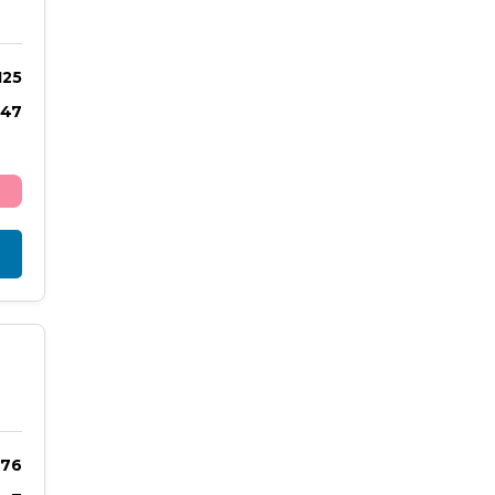
125
.47
76