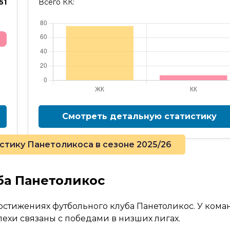
61
Всего КК:
Смотреть детальную статистику
тику Панетоликоса в сезоне 2025/26
ба Панетоликос
стижениях футбольного клуба Панетоликос. У ком
ехи связаны с победами в низших лигах.