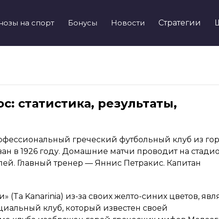
нозы на спорт
Бонусы
Новости
Стратегии
: статистика, результаты,
фессиональный греческий футбольный клуб из го
ан в 1926 году. Домашние матчи проводит на стади
лей. Главный тренер — Яннис Петракис. Капитан
(Ta Kanarinia) из-за своих желто-синих цветов, явл
циальный клуб, который известен своей