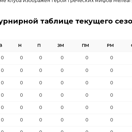
еме клуба изображен герой греческих мифов Мелеаг
урнирной таблице текущего сез
В
Н
П
ЗМ
ПМ
РМ
0
0
0
0
0
0
0
0
0
0
0
0
0
0
0
0
0
0
0
0
0
0
0
0
0
0
0
0
0
0
0
0
0
0
0
0