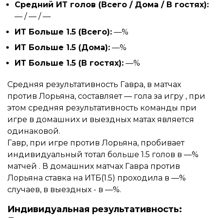
Средний ИТ голов (Всего / Дома / В гостях):
— / — / —
ИТ Больше 1.5 (Всего):
—%
ИТ Больше 1.5 (Дома):
—%
ИТ Больше 1.5 (В гостях):
—%
Средняя результативность Гавра, в матчах
против Лорьяна, составляет — гола за игру , при
этом средняя результативность команды при
игре в домашних и выездных матах является
одинаковой.
Гавр, при игре против Лорьяна, пробивает
индивидуальный тотал больше 1.5 голов в —%
матчей . В домашних матчах Гавра против
Лорьяна ставка на ИТБ(1.5) проходила в —%
случаев, в выездных - в —%.
Индивидуальная результативность: