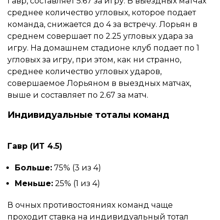
Гавр, составляет 5.67 за игру. В выездных матчах
среднее количество угловых, которое подает
команда, снижается до 4 за встречу. Лорьян в
среднем совершает по 2.25 угловых удара за
игру. На домашнем стадионе клуб подает по 1
угловых за игру, при этом, как ни странно,
среднее количество угловых ударов,
совершаемое Лорьяном в выездных матчах,
выше и составляет по 2.67 за матч.
Индивидуальные тоталы команд
Гавр (ИТ 4.5)
Больше:
75% (3 из 4)
Меньше:
25% (1 из 4)
В очных противостояниях команд чаще
проходит ставка на индивидуальный тотал