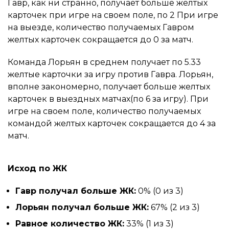
Гавр, как ни странно, получает больше желтых
карточек при игре на своем поле, по 2 При игре
на выезде, количество получаемых Гавром
желтых карточек сокращается до 0 за матч.
Команда Лорьян в среднем получает по 5.33
желтые карточки за игру против Гавра. Лорьян,
вполне закономерно, получает больше желтых
карточек в выездных матчах(по 6 за игру). При
игре на своем поле, количество получаемых
командой желтых карточек сокращается до 4 за
матч.
Исход по ЖК
Гавр получал больше ЖК:
0% (0 из 3)
Лорьян получал больше ЖК:
67% (2 из 3)
Равное количество ЖК:
33% (1 из 3)