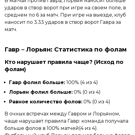
В матчах против Гавра, Лорьян наносит больше
ударов в створ ворот при игре на своем поле, в
среднем по 6 за матч. При игре на выезде, клуб
наносит по 3.33 ударов в створ ворот Гавра за
матч.
Гавр – Лорьян: Статистика по фолам
Кто нарушает правила чаще? (Исход по
фолам)
Гавр фолил больше:
100% (4 из 4)
Лорьян фолил больше:
0% (0 из 4)
Равное количество фолов:
0% (0 из 4)
В очных встречах между Гавром и Лорьяном,
чаще нарушает правила Гавр: команда получала
больше фолов в 100% матчей(4 из 4).