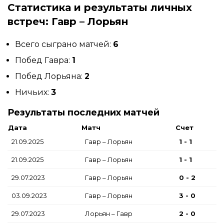
Статистика и результаты личных
встреч: Гавр – Лорьян
Всего сыграно матчей:
6
Побед Гавра:
1
Побед Лорьяна:
2
Ничьих:
3
Результаты последних матчей
Дата
Матч
Счет
21.09.2025
Гавр – Лорьян
1 - 1
21.09.2025
Гавр – Лорьян
1 - 1
29.07.2023
Гавр – Лорьян
0 - 2
03.09.2023
Гавр – Лорьян
3 - 0
29.07.2023
Лорьян – Гавр
2 - 0