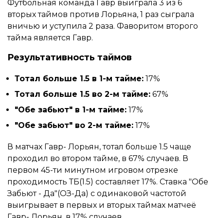
Футбольная команда Гавр выиграла 3 из 6
вторых таймов против Лорьяна, 1 раз сыграла
вничью и уступила 2 раза. Фаворитом второго
тайма является Гавр.
Результативность таймов
Тотал больше 1.5 в 1-м тайме:
17%
Тотал больше 1.5 во 2-м тайме:
67%
"Обе забьют" в 1-м тайме:
17%
"Обе забьют" во 2-м тайме:
17%
В матчах Гавр- Лорьян, тотал больше 1.5 чаще
проходил во втором тайме, в 67% случаев. В
первом 45-ти минутном игровом отрезке
проходимость ТБ(1.5) составляет 17%. Ставка "Обе
Забьют - Да"(ОЗ-Да) с одинаковой частотой
выигрывает в первых и вторых таймах матчеё
Гавр- Лорьян, в 17% случаев.