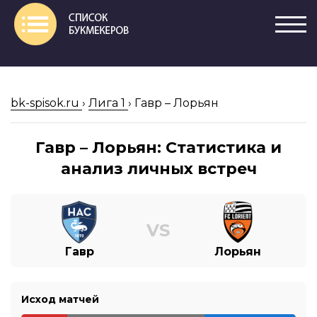
bk-spisok.ru
›
Лига 1
›
Гавр – Лорьян
Гавр – Лорьян: Статистика и
анализ личных встреч
VS
Гавр
Лорьян
Исход матчей