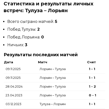
Статистика и результаты личных
встреч: Тулуза – Лорьян
Всего сыграно матчей:
5
Побед Тулузы:
2
Побед Лорьяна:
0
Ничьих:
3
Результаты последних матчей
Дата
Матч
Счет
09.11.2025
Лорьян – Тулуза
1 - 1
09.11.2025
Лорьян – Тулуза
1 - 1
28.04.2024
Лорьян – Тулуза
1 - 2
23.04.2023
Лорьян – Тулуза
0 - 1
03.12.2023
Тулуза – Лорьян
1 - 1