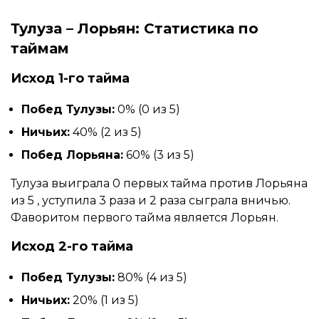
Тулуза – Лорьян: Статистика по
таймам
Исход 1-го тайма
Побед Тулузы:
0% (0 из 5)
Ничьих:
40% (2 из 5)
Побед Лорьяна:
60% (3 из 5)
Тулуза выиграла 0 первых тайма против Лорьяна
из 5 , уступила 3 раза и 2 раза сыграла вничью.
Фаворитом первого тайма является Лорьян.
Исход 2-го тайма
Побед Тулузы:
80% (4 из 5)
Ничьих:
20% (1 из 5)