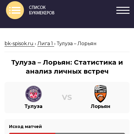
bk-spisok.ru
›
Лига 1
›
Тулуза – Лорьян
Тулуза – Лорьян: Статистика и
анализ личных встреч
VS
Тулуза
Лорьян
Исход матчей