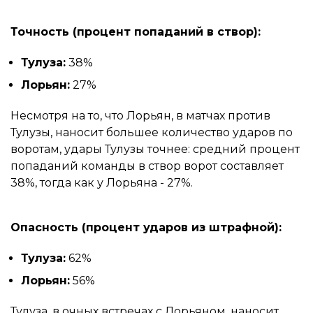
Точность (процент попаданий в створ):
Тулуза:
38%
Лорьян:
27%
Несмотря на то, что Лорьян, в матчах против
Тулузы, наносит большее количество ударов по
воротам, удары Тулузы точнее: средний процент
попаданий команды в створ ворот составляет
38%, тогда как у Лорьяна - 27%.
Опасность (процент ударов из штрафной):
Тулуза:
62%
Лорьян:
56%
Тулуза, в очных встречах с Лорьяном, наносит