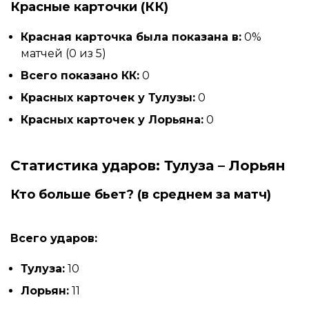
Красные карточки (КК)
Красная карточка была показана в:
0%
матчей (0 из 5)
Всего показано КК:
0
Красных карточек у Тулузы:
0
Красных карточек у Лорьяна:
0
Статистика ударов: Тулуза – Лорьян
Кто больше бьет? (в среднем за матч)
Всего ударов:
Тулуза:
10
Лорьян:
11