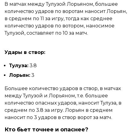
В матчах между Тулузой Лорьяном, большее
количество ударов по воротам наносит Лорьян,
в среднем по 11 за игру, тогда как среднее
количество ударов по вотором, наносимое
Тулузой, составляет по 10 за матч.
Удары в створ:
Тулуза:
3.8
Лорьян:
3
Большее количество ударов в створ, в матчах
между Тулузой и Лорьяном, т.е. большее
количество опасных ударов, наносит Тулуза, в
среднем по 3.8 за игру. Лорьян в среднем
наносит по 3 ударов в створ ворот за матч.
Кто бьет точнее и опаснее?