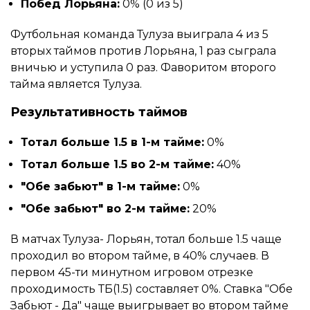
Побед Лорьяна:
0% (0 из 5)
Футбольная команда Тулуза выиграла 4 из 5
вторых таймов против Лорьяна, 1 раз сыграла
вничью и уступила 0 раз. Фаворитом второго
тайма является Тулуза.
Результативность таймов
Тотал больше 1.5 в 1-м тайме:
0%
Тотал больше 1.5 во 2-м тайме:
40%
"Обе забьют" в 1-м тайме:
0%
"Обе забьют" во 2-м тайме:
20%
В матчах Тулуза- Лорьян, тотал больше 1.5 чаще
проходил во втором тайме, в 40% случаев. В
первом 45-ти минутном игровом отрезке
проходимость ТБ(1.5) составляет 0%. Ставка "Обе
Забьют - Да" чаще выигрывает во втором тайме