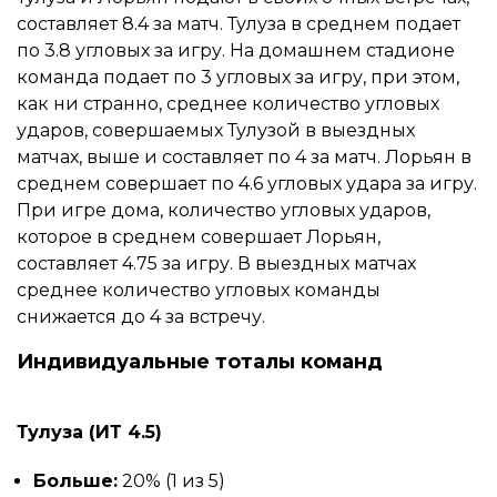
составляет 8.4 за матч. Тулуза в среднем подает
по 3.8 угловых за игру. На домашнем стадионе
команда подает по 3 угловых за игру, при этом,
как ни странно, среднее количество угловых
ударов, совершаемых Тулузой в выездных
матчах, выше и составляет по 4 за матч. Лорьян в
среднем совершает по 4.6 угловых удара за игру.
При игре дома, количество угловых ударов,
которое в среднем совершает Лорьян,
составляет 4.75 за игру. В выездных матчах
среднее количество угловых команды
снижается до 4 за встречу.
Индивидуальные тоталы команд
Тулуза (ИТ 4.5)
Больше:
20% (1 из 5)