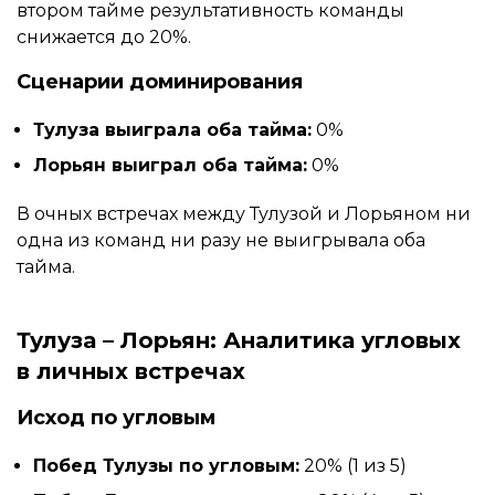
втором тайме результативность команды
снижается до 20%.
Сценарии доминирования
Тулуза выиграла оба тайма:
0%
Лорьян выиграл оба тайма:
0%
В очных встречах между Тулузой и Лорьяном ни
одна из команд ни разу не выигрывала оба
тайма.
Тулуза – Лорьян: Аналитика угловых
в личных встречах
Исход по угловым
Побед Тулузы по угловым:
20% (1 из 5)