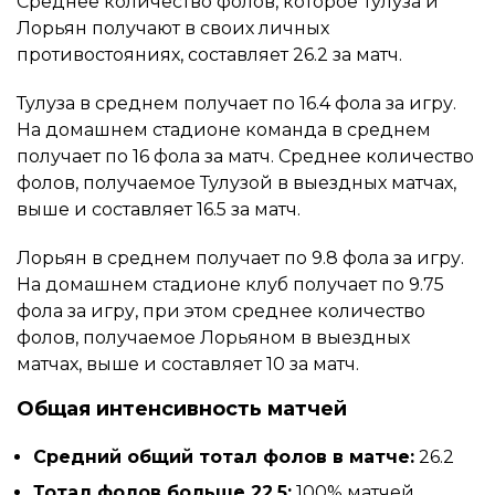
Среднее количество фолов, которое Тулуза и
Лорьян получают в своих личных
противостояниях, составляет 26.2 за матч.
Тулуза в среднем получает по 16.4 фола за игру.
На домашнем стадионе команда в среднем
получает по 16 фола за матч. Среднее количество
фолов, получаемое Тулузой в выездных матчах,
выше и составляет 16.5 за матч.
Лорьян в среднем получает по 9.8 фола за игру.
На домашнем стадионе клуб получает по 9.75
фола за игру, при этом среднее количество
фолов, получаемое Лорьяном в выездных
матчах, выше и составляет 10 за матч.
Общая интенсивность матчей
Средний общий тотал фолов в матче:
26.2
Тотал фолов больше 22.5:
100% матчей