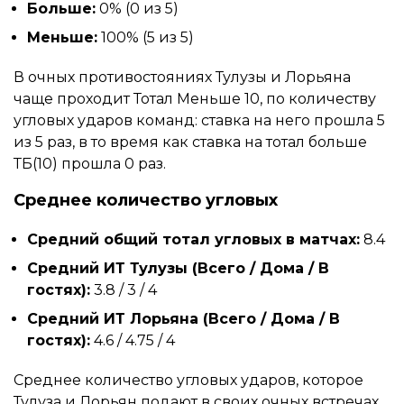
Больше:
0% (0 из 5)
Меньше:
100% (5 из 5)
В очных противостояниях Тулузы и Лорьяна
чаще проходит Тотал Меньше 10, по количеству
угловых ударов команд: ставка на него прошла 5
из 5 раз, в то время как ставка на тотал больше
ТБ(10) прошла 0 раз.
Среднее количество угловых
Средний общий тотал угловых в матчах:
8.4
Средний ИТ Тулузы (Всего / Дома / В
гостях):
3.8 / 3 / 4
Средний ИТ Лорьяна (Всего / Дома / В
гостях):
4.6 / 4.75 / 4
Среднее количество угловых ударов, которое
Тулуза и Лорьян подают в своих очных встречах,