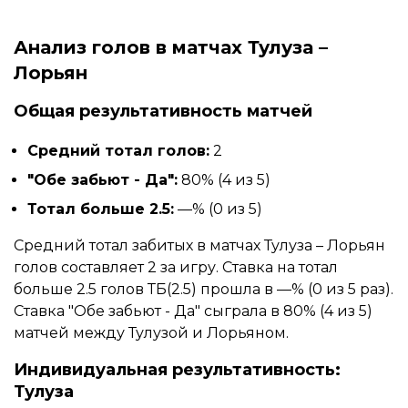
Анализ голов в матчах Тулуза –
Лорьян
Общая результативность матчей
Средний тотал голов:
2
"Обе забьют - Да":
80% (4 из 5)
Тотал больше 2.5:
—% (0 из 5)
Средний тотал забитых в матчах Тулуза – Лорьян
голов составляет 2 за игру. Ставка на тотал
больше 2.5 голов ТБ(2.5) прошла в —% (0 из 5 раз).
Ставка "Обе забьют - Да" сыграла в 80% (4 из 5)
матчей между Тулузой и Лорьяном.
Индивидуальная результативность:
Тулуза