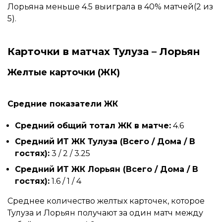
Лорьяна меньше 4.5 выиграла в 40% матчей(2 из
5).
Карточки в матчах Тулуза – Лорьян
Желтые карточки (ЖК)
Средние показатели ЖК
Средний общий тотал ЖК в матче:
4.6
Средний ИТ ЖК Тулуза (Всего / Дома / В
гостях):
3 / 2 / 3.25
Средний ИТ ЖК Лорьян (Всего / Дома / В
гостях):
1.6 / 1 / 4
Среднее количество желтых карточек, которое
Тулуза и Лорьян получают за один матч между