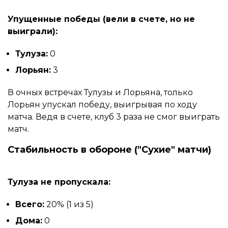
Упущенные победы (вели в счете, но не
выиграли):
Тулуза:
0
Лорьян:
3
В очных встречах Тулузы и Лорьяна, только
Лорьян упускал победу, выигрывая по ходу
матча. Ведя в счете, клуб 3 раза не смог выиграть
матч.
Стабильность в обороне ("Сухие" матчи)
Тулуза не пропускала:
Всего:
20% (1 из 5)
Дома:
0