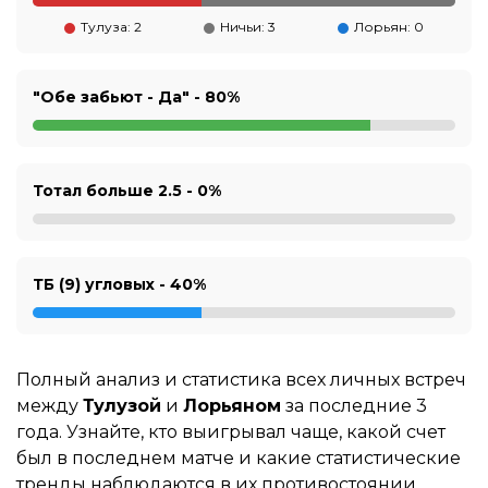
Тулуза: 2
Ничьи: 3
Лорьян: 0
"Обе забьют - Да" -
80%
Тотал больше 2.5 -
0%
ТБ (9) угловых -
40%
Полный анализ и статистика всех личных встреч
между
Тулузой
и
Лорьяном
за последние 3
года. Узнайте, кто выигрывал чаще, какой счет
был в последнем матче и какие статистические
тренды наблюдаются в их противостоянии.