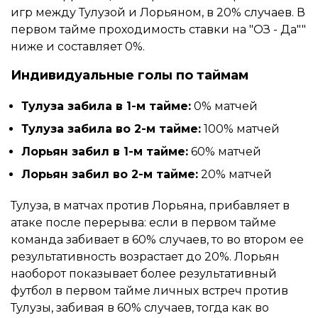
игр между Тулузой и Лорьяном, в 20% случаев. В
первом тайме проходимость ставки на "ОЗ - Да""
ниже и составляет 0%.
Индивидуальные голы по таймам
Тулуза забила в 1-м тайме:
0% матчей
Тулуза забила во 2-м тайме:
100% матчей
Лорьян забил в 1-м тайме:
60% матчей
Лорьян забил во 2-м тайме:
20% матчей
Тулуза, в матчах против Лорьяна, прибавляет в
атаке после перерыва: если в первом тайме
команда забивает в 60% случаев, то во втором ее
результативность возрастает до 20%. Лорьян
наоборот показывает более результативный
футбол в первом тайме личных встреч против
Тулузы, забивая в 60% случаев, тогда как во