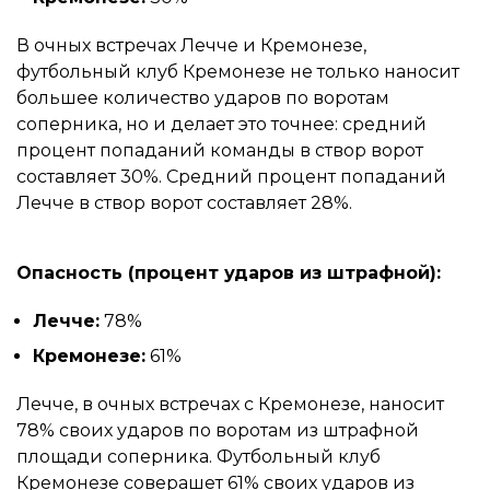
В очных встречах Лечче и Кремонезе,
футбольный клуб Кремонезе не только наносит
большее количество ударов по воротам
соперника, но и делает это точнее: средний
процент попаданий команды в створ ворот
составляет 30%. Средний процент попаданий
Лечче в створ ворот составляет 28%.
Опасность (процент ударов из штрафной):
Лечче:
78%
Кремонезе:
61%
Лечче, в очных встречах с Кремонезе, наносит
78% своих ударов по воротам из штрафной
площади соперника. Футбольный клуб
Кремонезе соверашет 61% своих ударов из