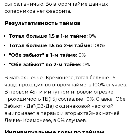
сыграл вничью. Во втором тайме данных
соперников нет фаворита.
Результативность таймов
Тотал больше 1.5 в 1-м тайме:
0%
Тотал больше 1.5 во 2-м тайме:
100%
"Обе забьют" в 1-м тайме:
0%
"Обе забьют" во 2-м тайме:
0%
В матчах Лечче- Кремонезе, тотал больше 1.5
чаще проходил во втором тайме, в 100% случаев.
В первом 45-ти минутном игровом отрезке
проходимость ТБ(1.5) составляет 0%. Ставка "Обе
Забьют - Да"(ОЗ-Да) с одинаковой частотой
выигрывает в первых и вторых таймах матчеё
Лечче- Кремонезе, в 0% случаев.
Индивидуальные голы по таймам