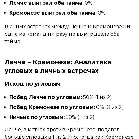
Лечче выиграл оба тайма:
0%
Кремонезе выиграл оба тайма:
0%
В очных встречах между Лечче и Кремонезе ни
одна из команд ни разу не выигрывала оба
тайма.
Лечче – Кремонезе: Аналитика
угловых в личных встречах
Исход по угловым
Побед Лечче по угловым:
50% (1 из 2)
Побед Кремонезе по угловым:
0% (0 из 2)
Ничьих по угловым:
50% (1 из 2)
Лечче, в матчах против Кремонезе, подавал
больше угловых в 1 из 2 игр, тогда как Кремонезе