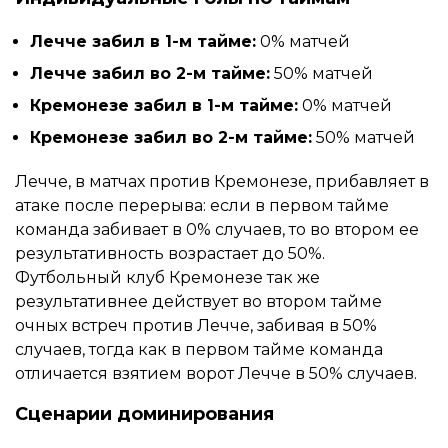
Лечче забил в 1-м тайме:
0% матчей
Лечче забил во 2-м тайме:
50% матчей
Кремонезе забил в 1-м тайме:
0% матчей
Кремонезе забил во 2-м тайме:
50% матчей
Лечче, в матчах против Кремонезе, прибавляет в
атаке после перерыва: если в первом тайме
команда забивает в 0% случаев, то во втором ее
результативность возрастает до 50%.
Футбольный клуб Кремонезе так же
результативнее действует во втором тайме
очных встреч против Лечче, забивая в 50%
случаев, тогда как в первом тайме команда
отличается взятием ворот Лечче в 50% случаев.
Сценарии доминирования