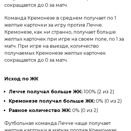
сокращается до 0 за матч.
Команда Кремонезе в среднем получает по 1
желтые карточки за игру против Лечче.
Кремонезе, как ни странно, получает больше
желтых карточек при игре на своем поле, по 1 за
матч. При игре на выезде, количество
получаемых Кремонезе желтых карточек
сокращается до 0 за матч.
Исход по ЖК
Лечче получал больше ЖК:
100% (2 из 2)
Кремонезе получал больше ЖК:
0% (0 из 2)
Равное количество ЖК:
0% (0 из 2)
Футбольная команда Лечче чаще получает
желтые карточки в матчах против Кремонезе: