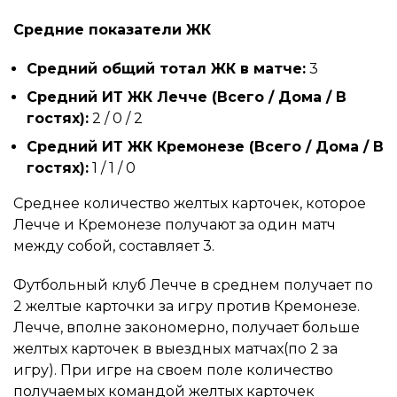
Средние показатели ЖК
Средний общий тотал ЖК в матче:
3
Средний ИТ ЖК Лечче (Всего / Дома / В
гостях):
2 / 0 / 2
Средний ИТ ЖК Кремонезе (Всего / Дома / В
гостях):
1 / 1 / 0
Среднее количество желтых карточек, которое
Лечче и Кремонезе получают за один матч
между собой, составляет 3.
Футбольный клуб Лечче в среднем получает по
2 желтые карточки за игру против Кремонезе.
Лечче, вполне закономерно, получает больше
желтых карточек в выездных матчах(по 2 за
игру). При игре на своем поле количество
получаемых командой желтых карточек