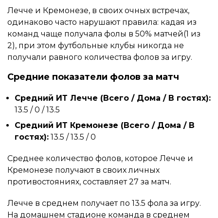
Лечче и Кремонезе, в своих очных встречах,
одинаково часто нарушают правила: кадая из
команд чаще получала фолы в 50% матчей(1 из
2), при этом футбольные клубы никогда не
получали равного количества фолов за игру.
Средние показатели фолов за матч
Средний ИТ Лечче (Всего / Дома / В гостях):
13.5 / 0 / 13.5
Средний ИТ Кремонезе (Всего / Дома / В
гостях):
13.5 / 13.5 / 0
Среднее количество фолов, которое Лечче и
Кремонезе получают в своих личных
противостояниях, составляет 27 за матч.
Лечче в среднем получает по 13.5 фола за игру.
На домашнем стадионе команда в среднем