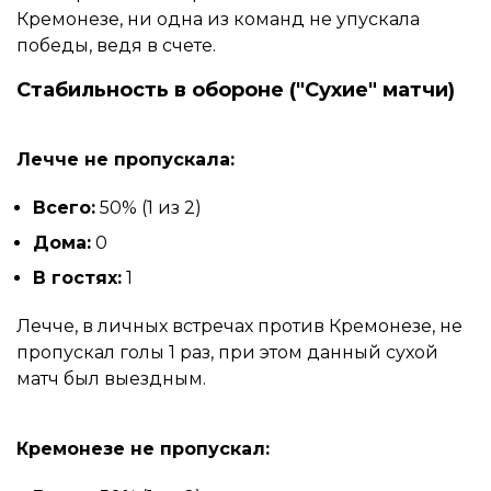
Кремонезе, ни одна из команд не упускала
победы, ведя в счете.
Стабильность в обороне ("Сухие" матчи)
Лечче не пропускала:
Всего:
50% (1 из 2)
Дома:
0
В гостях:
1
Лечче, в личных встречах против Кремонезе, не
пропускал голы 1 раз, при этом данный сухой
матч был выездным.
Кремонезе не пропускал: