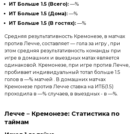
ИТ Больше 1.5 (Всего):
—%
ИТ Больше 1.5 (Дома):
—%
ИТ Больше 1.5 (В гостях):
—%
Средняя результативность Кремонезе, в матчах
против Лечче, составляет — гола за игру , при
этом средняя результативность команды при
игре в домашних и выездных матах является
одинаковой. Кремонезе, при игре против Лечче,
пробивает индивидуальный тотал больше 1.5
голов в —% матчей . В домашних матчах
Кремонезе против Лечче ставка на ИТБ(1.5)
проходила в —% случаев, в выездных - в —%.
Лечче – Кремонезе: Статистика по
таймам