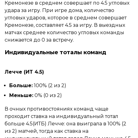
Кремонезе в среднем совершает по 4.5 угловых
удара за игру. При игре дома, количество
угловых ударов, которое в среднем совершает
Кремонезе, составляет 4.5 за игру. В выездных
матчах среднее количество угловых команды
снижается до 0 за встречу.
Индивидуальные тоталы команд
Лечче (ИТ 4.5)
Больше:
100% (2 из 2)
Меньше:
0% (0 из 2)
В очных противостояниях команд чаще
проходит ставка на индивидуальный тотал
больше 4.5(ИТБ) Лечче: она выиграла в 100% (2
из 2) матчей, тогда как ставка на