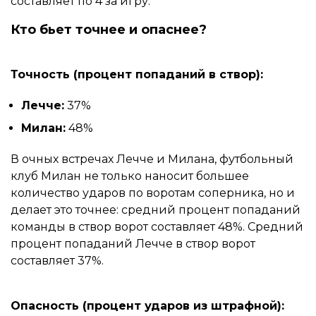
составляет по 4 за игру.
Кто бьет точнее и опаснее?
Точность (процент попаданий в створ):
Лечче:
37%
Милан:
48%
В очных встречах Лечче и Милана, футбольный
клуб Милан не только наносит большее
количество ударов по воротам соперника, но и
делает это точнее: средний процент попаданий
команды в створ ворот составляет 48%. Средний
процент попаданий Лечче в створ ворот
составляет 37%.
Опасность (процент ударов из штрафной):