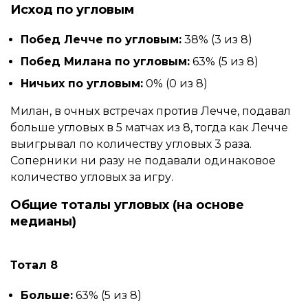
Исход по угловым
Побед Лечче по угловым:
38% (3 из 8)
Побед Милана по угловым:
63% (5 из 8)
Ничьих по угловым:
0% (0 из 8)
Милан, в очных встречах против Лечче, подавал
больше угловых в 5 матчах из 8, тогда как Лечче
выигрывал по количеству угловых 3 раза.
Соперники ни разу не подавали одинаковое
количество угловых за игру.
Общие тоталы угловых (на основе
медианы)
Тотал 8
Больше:
63% (5 из 8)