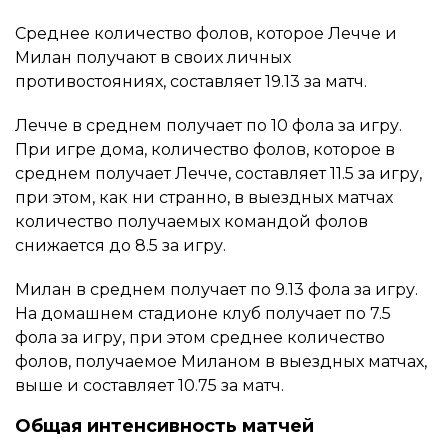
Среднее количество фолов, которое Лечче и
Милан получают в своих личных
противостояниях, составляет 19.13 за матч.
Лечче в среднем получает по 10 фола за игру.
При игре дома, количество фолов, которое в
среднем получает Лечче, составляет 11.5 за игру,
при этом, как ни странно, в выездных матчах
количество получаемых командой фолов
снижается до 8.5 за игру.
Милан в среднем получает по 9.13 фола за игру.
На домашнем стадионе клуб получает по 7.5
фола за игру, при этом среднее количество
фолов, получаемое Миланом в выездных матчах,
выше и составляет 10.75 за матч.
Общая интенсивность матчей