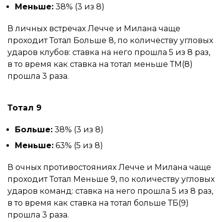
Меньше:
38% (3 из 8)
В личных встречах Лечче и Милана чаще
проходит Тотал Больше 8, по количеству угловых
ударов клубов: ставка на него прошла 5 из 8 раз,
в то время как ставка на тотал меньше ТМ(8)
прошла 3 раза.
Тотал 9
Больше:
38% (3 из 8)
Меньше:
63% (5 из 8)
В очных противостояниях Лечче и Милана чаще
проходит Тотал Меньше 9, по количеству угловых
ударов команд: ставка на него прошла 5 из 8 раз,
в то время как ставка на тотал больше ТБ(9)
прошла 3 раза.