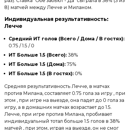
раз). Ставка "Обе забьют - Да" сыграла в 38% (3 из
8) матчей между Лечче и Миланом.
Индивидуальная результативность:
Лечче
Средний ИТ голов (Всего / Дома / В гостях):
0.75 / 1.5 / 0
ИТ Больше 1.5 (Всего):
38%
ИТ Больше 1.5 (Дома):
75%
ИТ Больше 1.5 (В гостях):
0%
Средняя результативность Лечче, в матчах
против Милана, составляет 0.75 гола за игру , при
этом , при игре на выезде, она падет до 0 гола за
игру, а в домашних матчах возрастает до 1.5.
Лечче, при игре против Милана, пробивает
индивидуальный тотал больше 1.5 голов в 38%
матчей , при этом, играя на выезде, он не смог