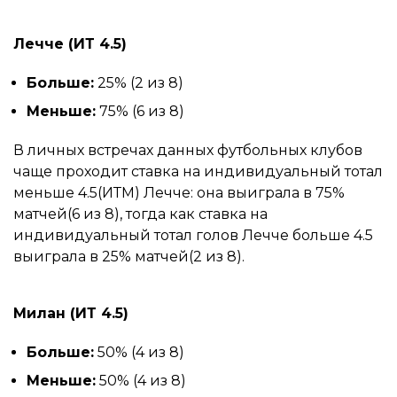
Лечче (ИТ 4.5)
Больше:
25% (2 из 8)
Меньше:
75% (6 из 8)
В личных встречах данных футбольных клубов
чаще проходит ставка на индивидуальный тотал
меньше 4.5(ИТМ) Лечче: она выиграла в 75%
матчей(6 из 8), тогда как ставка на
индивидуальный тотал голов Лечче больше 4.5
выиграла в 25% матчей(2 из 8).
Милан (ИТ 4.5)
Больше:
50% (4 из 8)
Меньше:
50% (4 из 8)