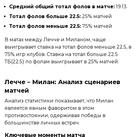
Средний общий тотал фолов в матче:
19.13
Тотал фолов больше 22.5:
25% матчей
Тотал фолов меньше 22.5:
75% матчей
В матах между Лечче и Миланом, чаще
выигрывает ставка на тотал фолов меньше 22.5, в
75% игр клубов. Ставка на тотал больше 22.5
ТБ(22.5) по фолам выигрывает в 25% матчей.
Лечче – Милан: Анализ сценариев
матчей
Анализ статистики показывает, что Милан
является явным фаворитом в этом
противостоянии, одерживая победы в
большинстве личных встреч.
Ключевые моменты матча