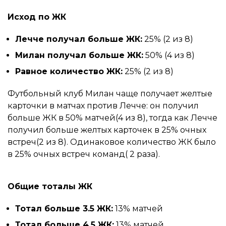
Исход по ЖК
Лечче получал больше ЖК:
25% (2 из 8)
Милан получал больше ЖК:
50% (4 из 8)
Равное количество ЖК:
25% (2 из 8)
Футбольный клуб Милан чаще получает желтые
карточки в матчах против Лечче: он получил
больше ЖК в 50% матчей(4 из 8), тогда как Лечче
получил больше желтых карточек в 25% очных
встреч(2 из 8). Одинаковое количество ЖК было
в 25% очных встреч команд( 2 раза).
Общие тоталы ЖК
Тотал больше 3.5 ЖК:
13% матчей
Тотал больше 4.5 ЖК:
13% матчей