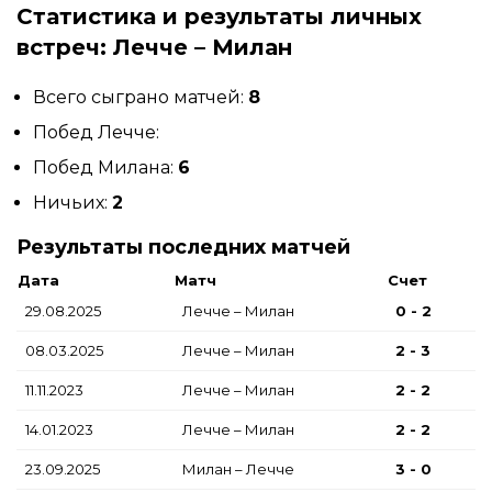
Статистика и результаты личных
встреч: Лечче – Милан
Всего сыграно матчей:
8
Побед Лечче:
Побед Милана:
6
Ничьих:
2
Результаты последних матчей
Дата
Матч
Счет
29.08.2025
Лечче – Милан
0 - 2
08.03.2025
Лечче – Милан
2 - 3
11.11.2023
Лечче – Милан
2 - 2
14.01.2023
Лечче – Милан
2 - 2
23.09.2025
Милан – Лечче
3 - 0