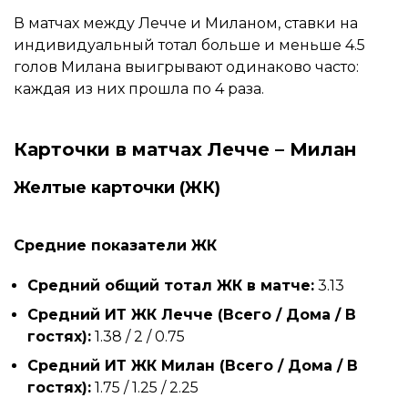
В матчах между Лечче и Миланом, ставки на
индивидуальный тотал больше и меньше 4.5
голов Милана выигрывают одинаково часто:
каждая из них прошла по 4 раза.
Карточки в матчах Лечче – Милан
Желтые карточки (ЖК)
Средние показатели ЖК
Средний общий тотал ЖК в матче:
3.13
Средний ИТ ЖК Лечче (Всего / Дома / В
гостях):
1.38 / 2 / 0.75
Средний ИТ ЖК Милан (Всего / Дома / В
гостях):
1.75 / 1.25 / 2.25