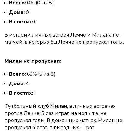
Всего:
0% (0 из 8)
Дома:
0
В гостях:
0
В истории личных встреч Лечче и Милана нет
матчей, в которых бы Лечче не пропускал голы.
Милан не пропускал:
Всего:
63% (5 из 8)
Дома:
4
В гостях:
1
Футбольный клуб Милан, в личных встречах
против Лечче, 5 раз играл на ноль, т.е. не
пропускал голы. В домашних матчах, Милан не
пропускал 4 раза, в выездных - 1 раз.