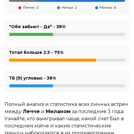
Лечче: 0
Ничьи: 2
Милан: 6
"Обе забьют - Да" -
38%
Тотал больше 2.5 -
75%
ТБ (9) угловых -
38%
Полный анализ и статистика всех личных встреч
между
Лечче
и
Миланом
за последние 3 года.
Узнайте, кто выигрывал чаще, какой счет был в
последнем матче и какие статистические
тренды наблюдаются в их противостоянии.