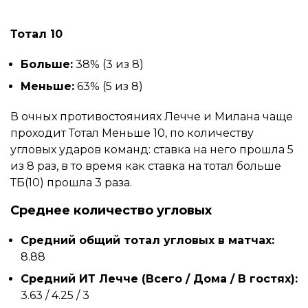
Тотал 10
Больше:
38% (3 из 8)
Меньше:
63% (5 из 8)
В очных противостояниях Лечче и Милана чаще
проходит Тотал Меньше 10, по количеству
угловых ударов команд: ставка на него прошла 5
из 8 раз, в то время как ставка на тотал больше
ТБ(10) прошла 3 раза.
Среднее количество угловых
Средний общий тотал угловых в матчах:
8.88
Средний ИТ Лечче (Всего / Дома / В гостях):
3.63 / 4.25 / 3