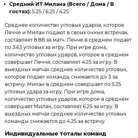
Средний ИТ Милана (Всего / Дома / В
гостях):
5.25 / 6.25 / 4.25
Среднее количество угловых ударов, которое
Лечче и Милан подают в своих очных встречах,
составляет 8.88 за матч. Лечче в среднем подает
по 3.63 угловых за игру. При игре дома,
количество угловых ударов, которое в среднем
совершает Лечче, составляет 4.25 за игру. В
выездных матчах среднее количество угловых,
которое подает команда, снижается до 3 за
встречу. Милан в среднем совершает по 5.25
угловых удара за игру. При игре дома,
количество угловых ударов, которое в среднем
совершает Милан, составляет 6.25 за игру. В
выездных матчах среднее количество угловых
команды снижается до 4.25 за встречу.
Индивидуальные тоталы команд