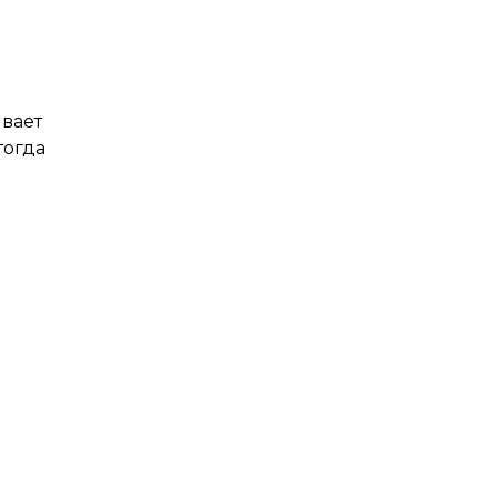
ывает
тогда