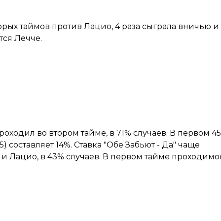
орых таймов против Лацио, 4 раза сыграла вничью и
тся Лечче.
проходил во втором тайме, в 71% случаев. В первом 45
 составляет 14%. Ставка "Обе Забьют - Да" чаще
и Лацио, в 43% случаев. В первом тайме проходимо