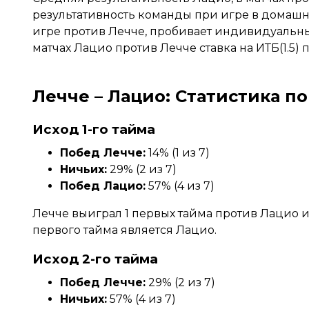
результативность команды при игре в домашн
игре против Лечче, пробивает индивидуальный
матчах Лацио против Лечче ставка на ИТБ(1.5) 
Лечче – Лацио: Статистика п
Исход 1-го тайма
Побед Лечче:
14% (1 из 7)
Ничьих:
29% (2 из 7)
Побед Лацио:
57% (4 из 7)
Лечче выиграл 1 первых тайма против Лацио из
первого тайма является Лацио.
Исход 2-го тайма
Побед Лечче:
29% (2 из 7)
Ничьих:
57% (4 из 7)