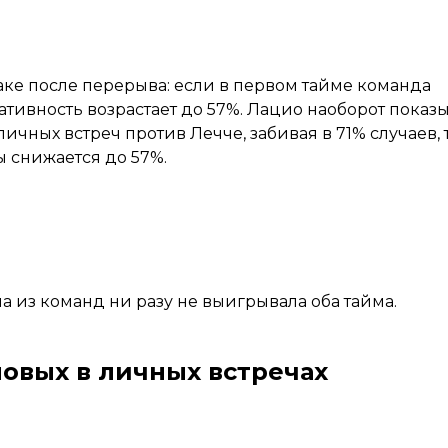
таке после перерыва: если в первом тайме команда
ьтативность возрастает до 57%. Лацио наоборот показ
ичных встреч против Лечче, забивая в 71% случаев, 
ы снижается до 57%.
а из команд ни разу не выигрывала оба тайма.
ловых в личных встречах