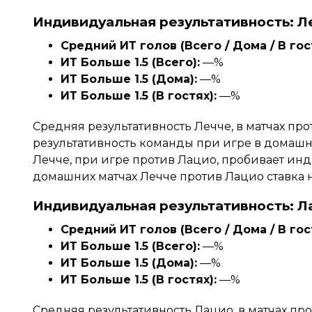
Индивидуальная результативность: Л
Средний ИТ голов (Всего / Дома / В гос
ИТ Больше 1.5 (Всего):
—%
ИТ Больше 1.5 (Дома):
—%
ИТ Больше 1.5 (В гостях):
—%
Средняя результативность Лечче, в матчах прот
результативность команды при игре в домашн
Лечче, при игре против Лацио, пробивает инди
домашних матчах Лечче против Лацио ставка на
Индивидуальная результативность: Л
Средний ИТ голов (Всего / Дома / В гос
ИТ Больше 1.5 (Всего):
—%
ИТ Больше 1.5 (Дома):
—%
ИТ Больше 1.5 (В гостях):
—%
Средняя результативность Лацио, в матчах прот