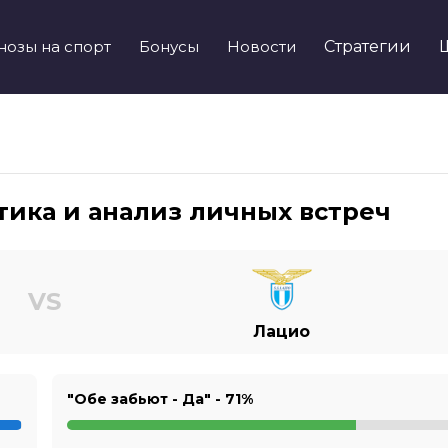
нозы на спорт
Бонусы
Новости
Стратегии
стика и анализ личных встреч
VS
Лацио
"Обе забьют - Да" -
71%