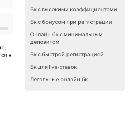
Бк с высокими коэффициентами
Бк с бонусом при регистрации
Онлайн бк с минимальным
депозитом
те,
Бк с быстрой регистрацией
тся в
Бк для live-ставок
Легальные онлайн бк