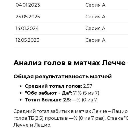
04.01.2023
Серия А
25.05.2025
Серия А
14.01.2024
Серия А
12.05.2023
Серия А
Анализ голов в матчах Лечче
Общая результативность матчей
Средний тотал голов:
2.57
"Обе забьют - Да":
71% (5 из 7)
Тотал больше 2.5:
—% (0 из 7)
Средний тотал забитых в матчах Лечче – Лацио г
голов ТБ(2.5) прошла в —% (0 из 7 раз). Ставка 
Лечче и Лацио.