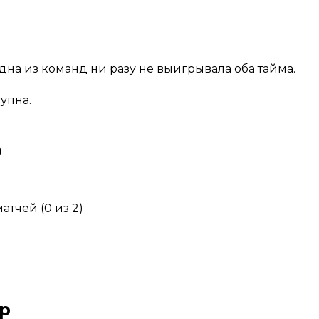
на из команд ни разу не выигрывала оба тайма.
упна.
р
атчей (0 из 2)
ер