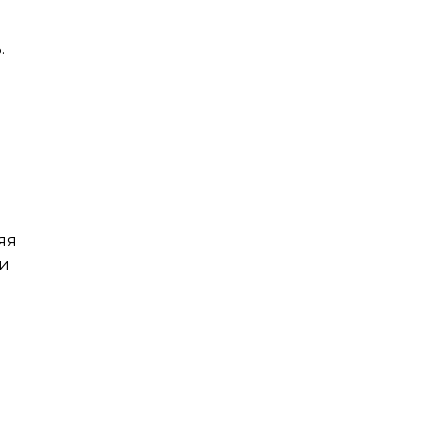
.
яя
ри