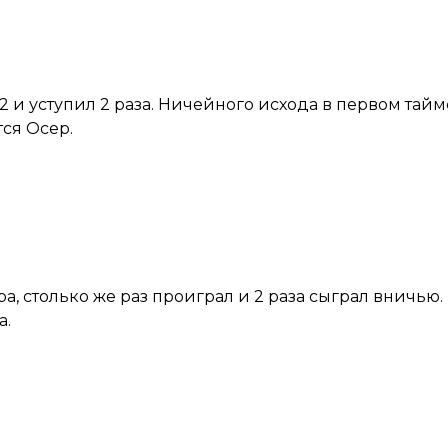
 и уступил 2 раза. Ничейного исхода в первом тайм
тся Осер.
а, столько же раз проиграл и 2 раза сыграл вничью.
а.