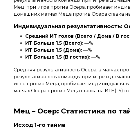
результативность команды при игре в домашн
Мец, при игре против Осера, пробивает индиви
домашних матчах Меца против Осера ставка на 
Индивидуальная результативность: О
Средний ИТ голов (Всего / Дома / В гос
ИТ Больше 1.5 (Всего):
—%
ИТ Больше 1.5 (Дома):
—%
ИТ Больше 1.5 (В гостях):
—%
Средняя результативность Осера, в матчах прот
результативность команды при игре в домашн
игре против Меца, пробивает индивидуальный 
матчах Осера против Меца ставка на ИТБ(1.5) п
Мец – Осер: Статистика по т
Исход 1-го тайма