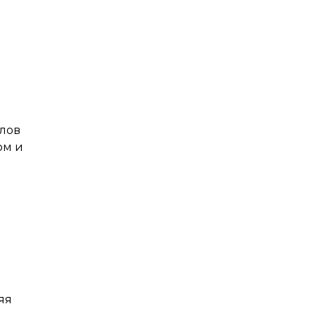
олов
ом и
яя