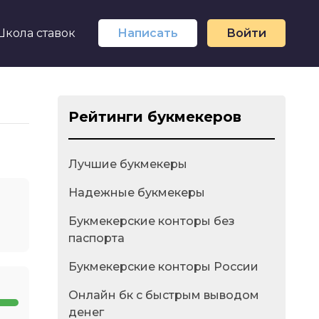
Школа ставок
Написать
Войти
Рейтинги букмекеров
Лучшие букмекеры
Надежные букмекеры
Букмекерские конторы без
паспорта
Букмекерские конторы России
Онлайн бк с быстрым выводом
денег