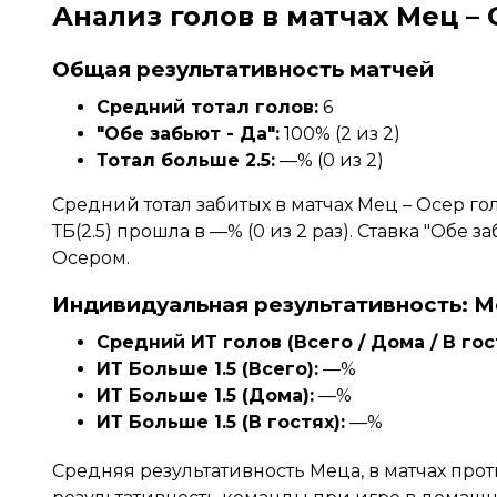
Анализ голов в матчах Мец –
Общая результативность матчей
Средний тотал голов:
6
"Обе забьют - Да":
100% (2 из 2)
Тотал больше 2.5:
—% (0 из 2)
Средний тотал забитых в матчах Мец – Осер голо
ТБ(2.5) прошла в —% (0 из 2 раз). Ставка "Обе 
Осером.
Индивидуальная результативность: 
Средний ИТ голов (Всего / Дома / В гос
ИТ Больше 1.5 (Всего):
—%
ИТ Больше 1.5 (Дома):
—%
ИТ Больше 1.5 (В гостях):
—%
Средняя результативность Меца, в матчах проти