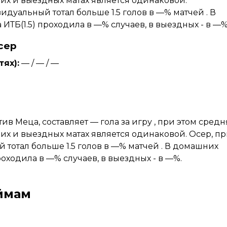
их и выездных матах является одинаковой.
дуальный тотал больше 1.5 голов в —% матчей . В
ИТБ(1.5) проходила в —% случаев, в выездных - в —%
сер
тях):
— / — / —
ив Меца, составляет — гола за игру , при этом средн
их и выездных матах является одинаковой. Осер, п
тотал больше 1.5 голов в —% матчей . В домашних
роходила в —% случаев, в выездных - в —%.
аймам