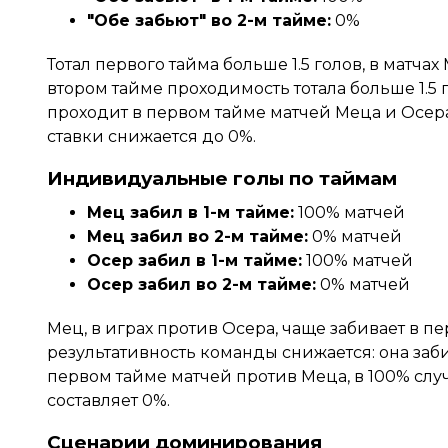
"Обе забьют" во 2-м тайме:
0%
Тотал первого тайма больше 1.5 голов, в матчах
втором тайме проходимость тотала больше 1.5 п
проходит в первом тайме матчей Меца и Осера
ставки снижается до 0%.
Индивидуальные голы по таймам
Мец забил в 1-м тайме:
100% матчей
Мец забил во 2-м тайме:
0% матчей
Осер забил в 1-м тайме:
100% матчей
Осер забил во 2-м тайме:
0% матчей
Мец, в играх против Осера, чаще забивает в пе
результативность команды снижается: она забив
первом тайме матчей против Меца, в 100% случ
составляет 0%.
Сценарии доминирования